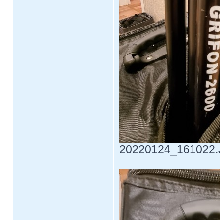
20220124_161022.JP