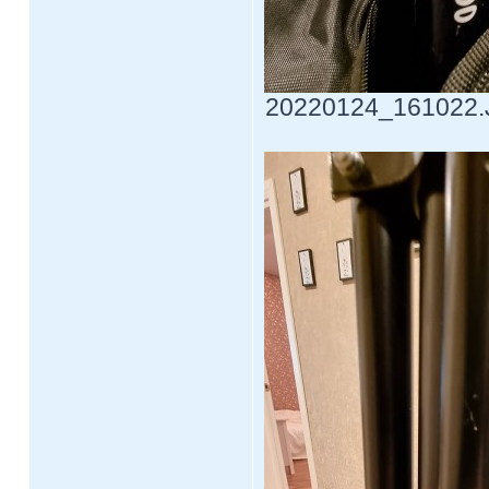
20220124_161022.JP