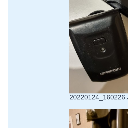
20220124_160226.JP