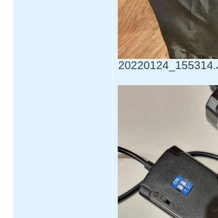
20220124_155314.JP