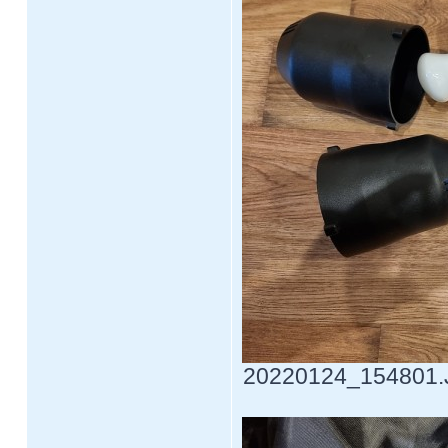
20220124_154801.JP