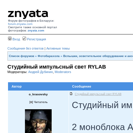
Форум фотографов в Беларуси:
forum.znyata.com
Смотрите также основной портал
фотографов:
znyata.com
Вход
Регистрация
Сообщения без ответов
|
Активные темы
Список форумов
»
Фотобарахола
»
Вспышки, осветительное оборудование и ак
Студийный импульсный свет RYLAB
Модераторы:
Андрей Дубинин
,
Moderators
Автор
Сообщение
o_krasovsky
Студийный импульсный свет RYLAB
Студийный имп
[
] Читатель
2 моноблока A