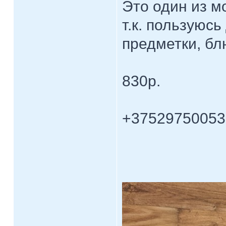
Это один из м
т.к. пользуюс
предметки, бл
830р.
+37529750053