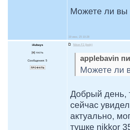
Можете ли вы 
19 июн, 25 10:28
i4ubays
Nikon F2 (body)
[
] гость
applebavin пи
Сообщения: 5
Можете ли в
Добрый день, 
сейчас увиде
актуально, мо
тушке nikkor 3