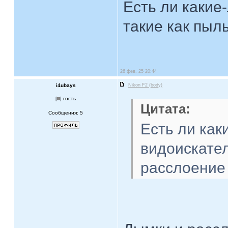
Есть ли какие
такие как пыл
26 фев, 25 20:44
i4ubays
Nikon F2 (body)
[
] гость
Цитата:
Сообщения: 5
Есть ли как
видоискател
расслоение