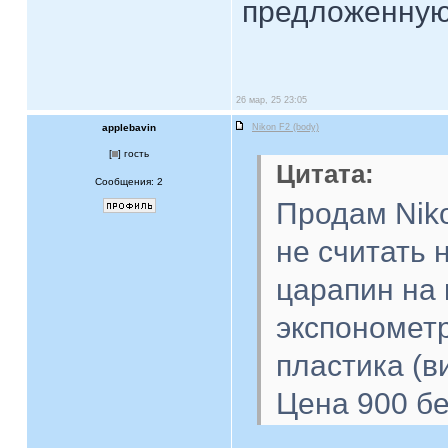
предложенную 
26 мар, 25 23:05
applebavin
Nikon F2 (body)
[
] гость
Цитата:
Сообщения: 2
Продам Niko
не считать 
царапин на 
экспонометр
пластика (в
Цена 900 бе