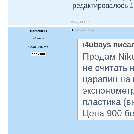
редактировалось 1
05 окт, 24 21:41
martinslope
Nikon F2 (body)
[
] гость
i4ubays писал
Сообщения: 5
Продам Niko
не считать 
царапин на 
экспонометр
пластика (в
Цена 900 бе