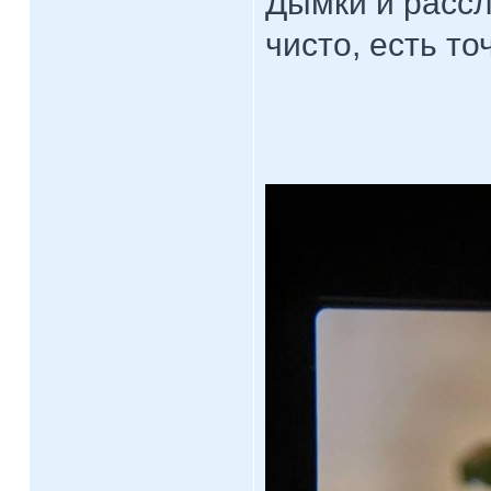
Дымки и рассл
чисто, есть т