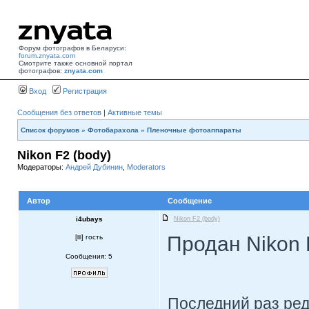
Форум фотографов в Беларуси:
forum.znyata.com
Смотрите также основной портал
фотографов:
znyata.com
Вход
Регистрация
Сообщения без ответов
|
Активные темы
Список форумов
»
Фотобарахола
»
Пленочные фотоаппараты
Nikon F2 (body)
Модераторы:
Андрей Дубинин
,
Moderators
Автор
Сообщение
i4ubays
Nikon F2 (body)
Продан Nikon 
[
] гость
Сообщения: 5
Последний раз ре