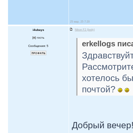
25 мар, 25 7:20
i4ubays
Nikon F2 (body)
[
] гость
erkellogs пис
Сообщения: 5
Здравствуйт
Рассмотрит
хотелось бы
почтой?
Добрый вечер!