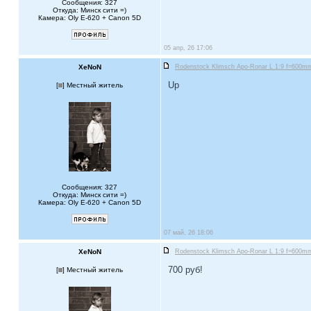
Сообщения: 327
Откуда: Минск сити =)
Камера: Oly E-620 + Canon 5D
05 апр, 26 17:06
XeNoN
Rodenstock Klimsch Apo-Ronar L 1:9 f=600mm 
Up
[
] Местный житель
Сообщения: 327
Откуда: Минск сити =)
Камера: Oly E-620 + Canon 5D
07 май, 26 18:06
XeNoN
Rodenstock Klimsch Apo-Ronar L 1:9 f=600mm 
700 руб!
[
] Местный житель