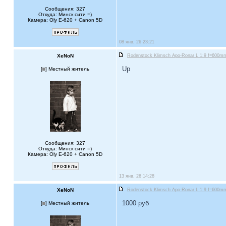
Сообщения: 327
Откуда: Минск сити =)
Камера: Oly E-620 + Canon 5D
08 янв, 26 23:21
XeNoN
Rodenstock Klimsch Apo-Ronar L 1:9 f=600mm 
Up
[
] Местный житель
Сообщения: 327
Откуда: Минск сити =)
Камера: Oly E-620 + Canon 5D
13 янв, 26 14:28
XeNoN
Rodenstock Klimsch Apo-Ronar L 1:9 f=600mm 
1000 руб
[
] Местный житель