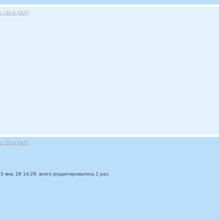
/ 24 in (ULF)
/ 24 in (ULF)
3 янв, 26 14:29, всего редактировалось 1 раз.