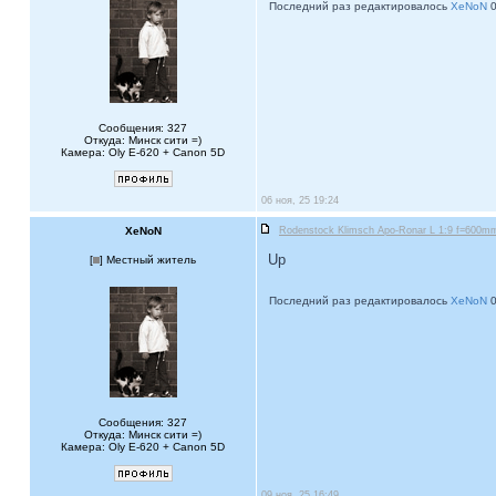
Последний раз редактировалось
XeNoN
0
Сообщения: 327
Откуда: Минск сити =)
Камера: Oly E-620 + Canon 5D
06 ноя, 25 19:24
XeNoN
Rodenstock Klimsch Apo-Ronar L 1:9 f=600mm 
Up
[
] Местный житель
Последний раз редактировалось
XeNoN
0
Сообщения: 327
Откуда: Минск сити =)
Камера: Oly E-620 + Canon 5D
09 ноя, 25 16:49