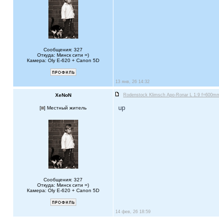
Сообщения: 327
Откуда: Минск сити =)
Камера: Oly E-620 + Canon 5D
13 янв, 26 14:32
XeNoN
Rodenstock Klimsch Apo-Ronar L 1:9 f=600mm 
up
[
] Местный житель
Сообщения: 327
Откуда: Минск сити =)
Камера: Oly E-620 + Canon 5D
14 фев, 26 18:59