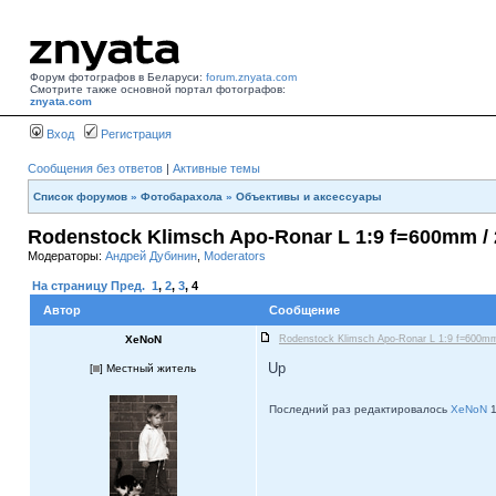
Форум фотографов в Беларуси:
forum.znyata.com
Смотрите также основной портал фотографов:
znyata.com
Вход
Регистрация
Сообщения без ответов
|
Активные темы
Список форумов
»
Фотобарахола
»
Объективы и аксессуары
Rodenstock Klimsch Apo-Ronar L 1:9 f=600mm / 2
Модераторы:
Андрей Дубинин
,
Moderators
На страницу
Пред.
1
,
2
,
3
,
4
Автор
Сообщение
XeNoN
Rodenstock Klimsch Apo-Ronar L 1:9 f=600mm 
Up
[
] Местный житель
Последний раз редактировалось
XeNoN
1