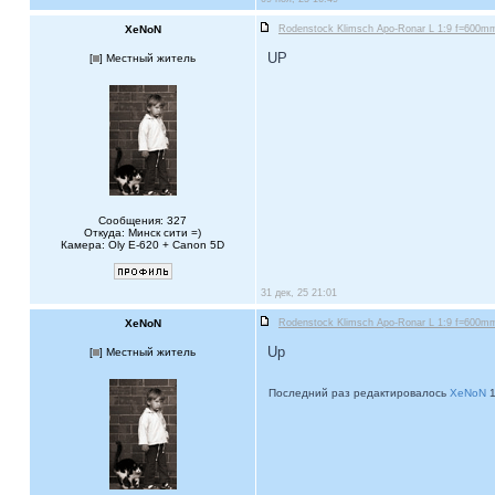
XeNoN
Rodenstock Klimsch Apo-Ronar L 1:9 f=600mm 
UP
[
] Местный житель
Сообщения: 327
Откуда: Минск сити =)
Камера: Oly E-620 + Canon 5D
31 дек, 25 21:01
XeNoN
Rodenstock Klimsch Apo-Ronar L 1:9 f=600mm 
Up
[
] Местный житель
Последний раз редактировалось
XeNoN
1