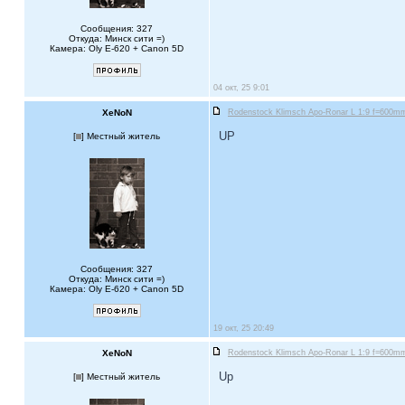
Сообщения: 327
Откуда: Минск сити =)
Камера: Oly E-620 + Canon 5D
04 окт, 25 9:01
XeNoN
Rodenstock Klimsch Apo-Ronar L 1:9 f=600mm 
UP
[
] Местный житель
Сообщения: 327
Откуда: Минск сити =)
Камера: Oly E-620 + Canon 5D
19 окт, 25 20:49
XeNoN
Rodenstock Klimsch Apo-Ronar L 1:9 f=600mm 
Up
[
] Местный житель