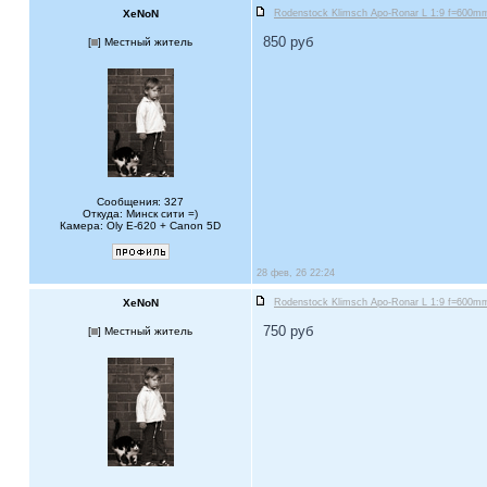
XeNoN
Rodenstock Klimsch Apo-Ronar L 1:9 f=600mm 
850 руб
[
] Местный житель
Сообщения: 327
Откуда: Минск сити =)
Камера: Oly E-620 + Canon 5D
28 фев, 26 22:24
XeNoN
Rodenstock Klimsch Apo-Ronar L 1:9 f=600mm 
750 руб
[
] Местный житель