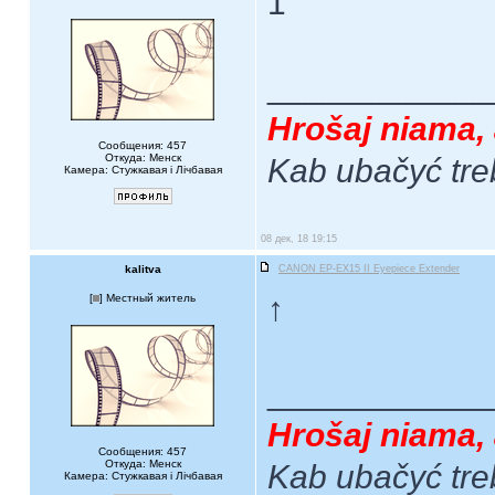
1
____________
Hrošaj niama, 
Сообщения: 457
Откуда: Менск
Kab ubačyć tre
Камера: Стужкавая i Лічбавая
08 дек, 18 19:15
kalitva
CANON EP-EX15 II Eyepiece Extender
↑
[
] Местный житель
____________
Hrošaj niama, 
Сообщения: 457
Откуда: Менск
Kab ubačyć tre
Камера: Стужкавая i Лічбавая