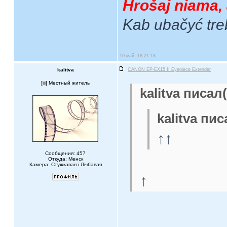
Hrošaj niama, 
Kab ubačyć tre
10 май, 18 21:18
kalitva
CANON EP-EX15 II Eyepiece Extender
[
] Местный житель
kalitva писал(
kalitva пис
↑↑
Сообщения: 457
Откуда: Менск
Камера: Стужкавая i Лічбавая
↑
____________