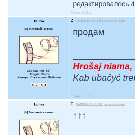
редактировалось 4 
30 ноя, 17 20:11
kalitva
CANON EP-EX15 II Eyepiece Extender
продам
[
] Местный житель
____________
Hrošaj niama, 
Сообщения: 457
Откуда: Менск
Kab ubačyć tre
Камера: Стужкавая i Лічбавая
11 мар, 18 18:28
kalitva
CANON EP-EX15 II Eyepiece Extender
↑↑↑
[
] Местный житель