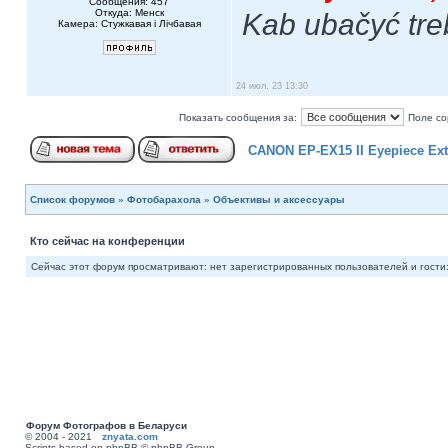
Сообщения: 457
Откуда: Менск
Kab ubačyć tre
Камера: Стужкавая i Лічбавая
24 июл, 23 13:30
Показать сообщения за:
Поле со
CANON EP-EX15 II Eyepiece Ex
Список форумов
»
Фотобарахола
»
Объективы и аксессуары
Кто сейчас на конференции
Сейчас этот форум просматривают: нет зарегистрированных пользователей и гости:
Форум Фотографов в Беларуси
© 2004 - 2021
znyata.com
Scripts based on phpBB © phpBB Group