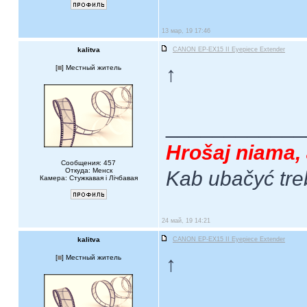
13 мар, 19 17:46
kalitva
CANON EP-EX15 II Eyepiece Extender
↑
[
] Местный житель
____________
Hrošaj niama, 
Сообщения: 457
Откуда: Менск
Kab ubačyć tre
Камера: Стужкавая i Лічбавая
24 май, 19 14:21
kalitva
CANON EP-EX15 II Eyepiece Extender
↑
[
] Местный житель