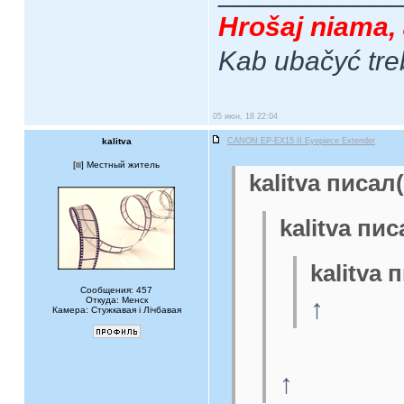
Hrošaj niama, 
Kab ubačyć tre
05 июн, 18 22:04
kalitva
CANON EP-EX15 II Eyepiece Extender
[
] Местный житель
kalitva писал(
kalitva пис
kalitva 
Сообщения: 457
↑
Откуда: Менск
Камера: Стужкавая i Лічбавая
↑