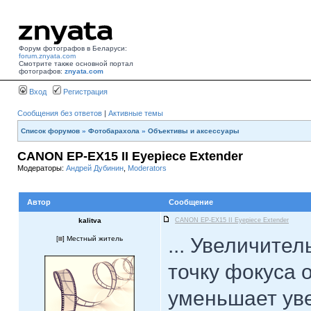
Форум фотографов в Беларуси:
forum.znyata.com
Смотрите также основной портал
фотографов:
znyata.com
Вход
Регистрация
Сообщения без ответов
|
Активные темы
Список форумов
»
Фотобарахола
»
Объективы и аксессуары
CANON EP-EX15 II Eyepiece Extender
Модераторы:
Андрей Дубинин
,
Moderators
Автор
Сообщение
kalitva
CANON EP-EX15 II Eyepiece Extender
... Увеличите
[
] Местный житель
точку фокуса 
уменьшает ув