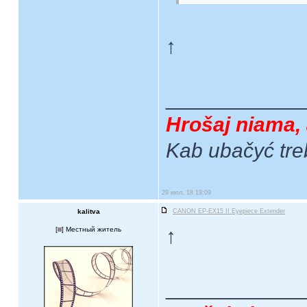
↑
____________
Hrošaj niama, 
Kab ubačyć tre
29 июл, 18 19:09
kalitva
CANON EP-EX15 II Eyepiece Extender
↑
[
] Местный житель
____________