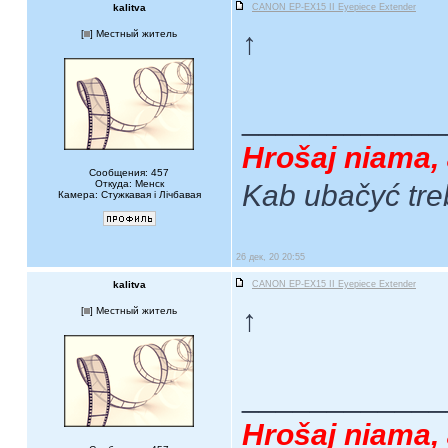
kalitva
CANON EP-EX15 II Eyepiece Extender
↑
[
] Местный житель
____________
Hrošaj niama, 
Сообщения: 457
Откуда: Менск
Kab ubačyć tre
Камера: Стужкавая i Лічбавая
26 дек, 20 20:55
kalitva
CANON EP-EX15 II Eyepiece Extender
↑
[
] Местный житель
____________
Hrošaj niama, 