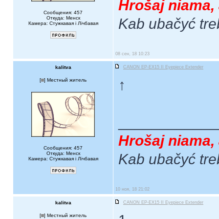
Hrošaj niama, 
Сообщения: 457
Откуда: Менск
Kab ubačyć tre
Камера: Стужкавая i Лічбавая
08 сен, 18 10:23
kalitva
CANON EP-EX15 II Eyepiece Extender
↑
[
] Местный житель
____________
Hrošaj niama, 
Сообщения: 457
Откуда: Менск
Kab ubačyć tre
Камера: Стужкавая i Лічбавая
10 ноя, 18 21:02
kalitva
CANON EP-EX15 II Eyepiece Extender
[
] Местный житель