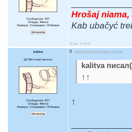
____________
Hrošaj niama, 
Сообщения: 457
Откуда: Менск
Kab ubačyć tre
Камера: Стужкавая i Лічбавая
30 мар, 18 18:53
kalitva
CANON EP-EX15 II Eyepiece Extender
[
] Местный житель
kalitva писал(
↑↑
↑
Сообщения: 457
Откуда: Менск
Камера: Стужкавая i Лічбавая
____________