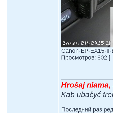
Canon-EP-EX15-II-E
Просмотров: 602 ]
____________
Hrošaj niama, 
Kab ubačyć tre
Последний раз ре