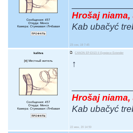
____________
Hrošaj niama, 
Сообщения: 457
Откуда: Менск
Kab ubačyć tre
Камера: Стужкавая i Лічбавая
23 сен, 19 7:45
kalitva
CANON EP-EX15 II Eyepiece Extender
↑
[
] Местный житель
____________
Hrošaj niama, 
Сообщения: 457
Откуда: Менск
Kab ubačyć tre
Камера: Стужкавая i Лічбавая
22 июн, 20 14:50