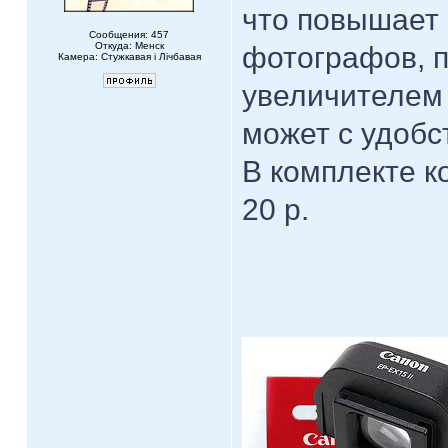
что повышает 
Сообщения: 457
Откуда: Менск
фотографов, 
Камера: Стужкавая i Лічбавая
увеличителем 
может с удобс
В комплекте к
20 р.