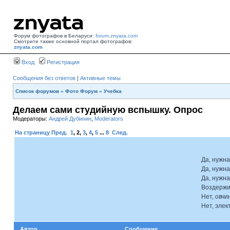
Форум фотографов в Беларуси:
forum.znyata.com
Смотрите также основной портал фотографов:
znyata.com
Вход
Регистрация
Сообщения без ответов
|
Активные темы
Список форумов
»
Фото Форум
»
Учебка
Делаем сами студийную вспышку. Опрос
Модераторы:
Андрей Дубинин
,
Moderators
На страницу
Пред.
1
,
2
,
3
,
4
,
5
...
8
След.
Да, нужна
Да, нужна
Да, нужна
Воздержи
Нет, овчи
Нет, элек
Автор
Сообщение