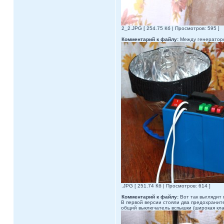
2_2.JPG [ 254.75 Кб | Просмотров: 595 ]
Комментарий к файлу:
Между генератором
.JPG [ 251.74 Кб | Просмотров: 614 ]
Комментарий к файлу:
Вот так выглядит 
В первой версии стояли два предохраните
общий выключатель вспышки (широкая клав