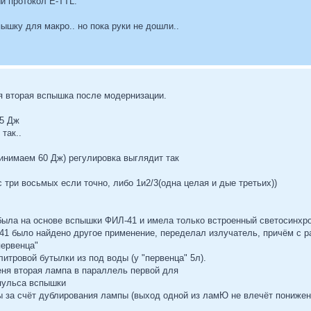
й протокол E-TTL.
ышку для макро.. но пока руки не дошли..
оя вторая вспышка после модернизации.
85 Дж
так..
инимаем 60 Дж) регулировка выглядит так
 три восьмых если точно, либо 1и2/3(одна целая и дые третьих))
была на основе вспышки ФИЛ-41 и имела только встроенный светосинхро
41 было найдено другое применение, переделал излучатель, причём с 
первенца"
литровой бутылки из под воды (у "первенца" 5л).
ня вторая лампа в параллель первой для
пульса вспышки
 за счёт дублирования лампы (выход одной из ламЮ не влечёт понижен