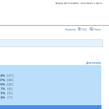
форум фотографов - разговоры о фото
Правила
FAQ
Поиск
Для печати
19%
[ 17 ]
37%
[ 34 ]
24%
[ 22 ]
7%
[ 6 ]
5%
[ 5 ]
8%
[ 7 ]