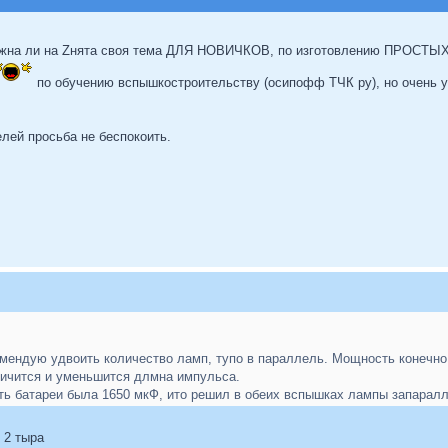
 нужна ли на Zнята своя тема ДЛЯ НОВИЧКОВ, по изготовлению ПРОСТЫ
по обучению вспышкостроительству (осипофф ТЧК ру), но очень 
лей просьба не беспокоить.
омендую удвоить количество ламп, тупо в параллель. Мощность конечно
личится и уменьшится длмна импульса.
ь батареи была 1650 мкФ, ито решил в обеих вспышках лампы запарал
 2 тыра