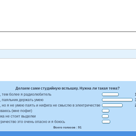
Делаем сами студийную вспышку. Нужна ли такая тема?
, тем более я радиолюбитель
, паяльник держать умею
, но я не умею паять и нифига не смыслю в электричестве
ваюсь (мне пофиг)
нка не стоит выделки
тричество это очень опасно и я боюсь
Всего голосов : 91