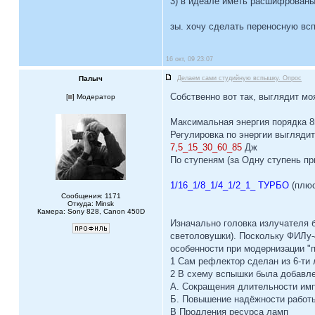
3) в идеале иметь расшифрованы
зы. хочу сделать переносную всп
16 окт, 09 23:07
Палыч
Делаем сами студийную вспышку. Опрос
Собственно вот так, выглядит м
[
] Модератор
Максимальная энергия порядка 
Регулировка по энергии выглядит 
7,5_15_30_60_85
Дж
По ступеням (за Одну ступень пр
1/16_1/8_1/4_1/2_1_ ТУРБО
(плюс
Сообщения: 1171
Откуда: Minsk
Камера: Sony 828, Canon 450D
Изначально головка излучателя 
светоловушки). Поскольку ФИЛу-
особенности при модернизации "
1 Сам рефлектор сделан из 6-ти 
2 В схему вспышки была добавле
А. Сокращения длительности им
Б. Повышение надёжности работы
В Продления ресурса ламп