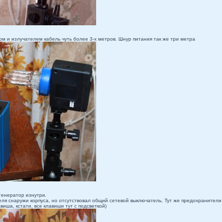
 и излучателем кабель чуть более 3-х метров. Шнур питания так же три метра
генератор изнутри.
ля снаружи корпуса, но отсутствовал общий сетевой выключатель. Тут же предохранители 
иша, кстати, все клавиши тут с подсветкой)