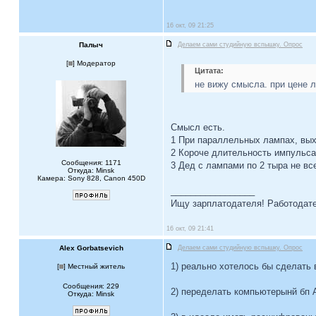
16 окт, 09 21:25
Палыч
Делаем сами студийную вспышку. Опрос
[
] Модератор
Цитата:
не вижу смысла. при цене л
Смысл есть.
1 При параллельных лампах, вых
2 Короче длительность импульса
Сообщения: 1171
3 Дед с лампами по 2 тыра не вс
Откуда: Minsk
Камера: Sony 828, Canon 450D
_________________
Ищу зарплатодателя! Работодате
16 окт, 09 21:41
Alex Gorbatsevich
Делаем сами студийную вспышку. Опрос
1) реально хотелось бы сделать
[
] Местный житель
Сообщения: 229
2) переделать компьютерынй бп A
Откуда: Minsk