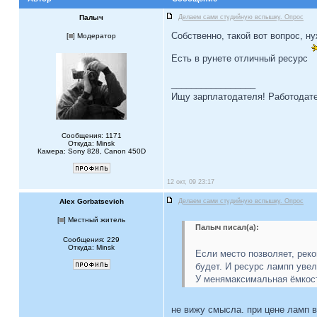
Палыч
Делаем сами студийную вспышку. Опрос
Собственно, такой вот вопрос,
[
] Модератор
Есть в рунете отличный ресурс
_________________
Ищу зарплатодателя! Работодате
Сообщения: 1171
Откуда: Minsk
Камера: Sony 828, Canon 450D
12 окт, 09 23:17
Alex Gorbatsevich
Делаем сами студийную вспышку. Опрос
[
] Местный житель
Палыч писал(а):
Сообщения: 229
Откуда: Minsk
Если место позволяет, рек
будет. И ресурс лампп уве
У менямаксимальная ёмкост
не вижу смысла. при цене ламп в