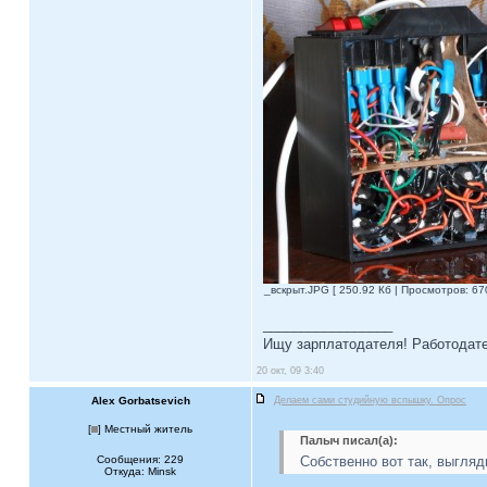
_вскрыт.JPG [ 250.92 Кб | Просмотров: 670
_________________
Ищу зарплатодателя! Работодате
20 окт, 09 3:40
Alex Gorbatsevich
Делаем сами студийную вспышку. Опрос
[
] Местный житель
Палыч писал(а):
Сообщения: 229
Собственно вот так, выгля
Откуда: Minsk