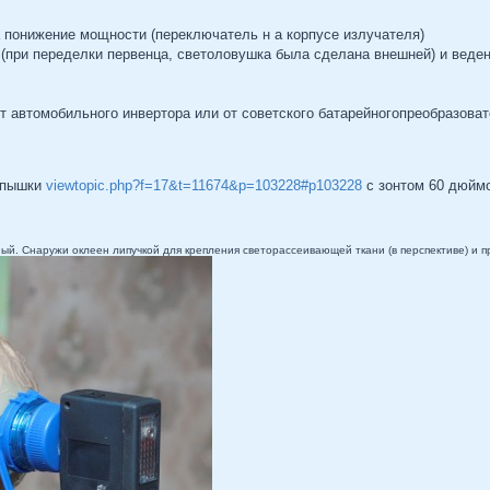
а понижение мощности (переключатель н а корпусе излучателя)
 (при переделки первенца, светоловушка была сделана внешней) и веде
 автомобильного инвертора или от советского батарейногопреобразоват
вспышки
viewtopic.php?f=17&t=11674&p=103228#p103228
с зонтом 60 дюймо
й. Снаружи оклеен липучкой для крепления светорассеивающей ткани (в перспективе) и п