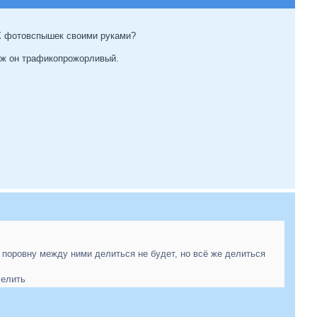
Х фотовспышек своими руками?
уж он трафикопрожорливый.
 поровну между ними делиться не будет, но всё же делиться
лелить