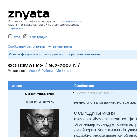
Форум фотографов в Беларуси:
forum.znyata.com
Смотрите также основной портал фотографов:
znyata.com
Вход
Регистрация
Сообщения без ответов
|
Активные темы
Список форумов
»
Фото Форум
»
Фотографическая жизнь
ФОТОМАГИЯ / №2-2007 г. /
Модераторы:
Андрей Дубинин
,
Moderators
Автор
Сообщение
Sergey Mikhalenko
ФОТОМАГИЯ / №2-2007 г. /
[
] Местный житель
немного с запоздание, но все же.
С СЕРЕДИНЫ ИЮНЯ
в киосках «Белсоюзпечати», фот
Этот номер исследует очень ак
дизайнером Валентином Латушкины
подробно рассказывается об авт