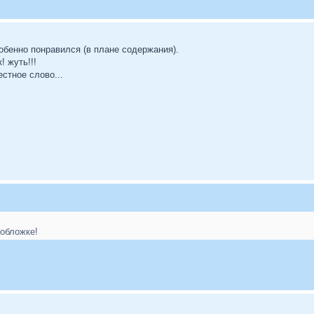
обенно понравился (в плане содержания).
! жуть!!!
стное слово...
 обложке!