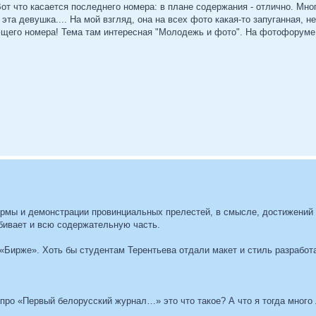
от что касается последнего номера: в плане содержания - отлично. Много
 эта девушка.... На мой взгляд, она на всех фото какая-то запуганная, н
щего номера! Тема там интересная "Молодежь и фото". На фотофоруме 
ормы и демонстрации провинциальных прелестей, в смысле, достижений
убивает и всю содержательную часть.
«Бирже». Хоть бы студентам Терентьева отдали макет и стиль разработа
 про «Первый белорусский журнал…» это что такое? А что я тогда много