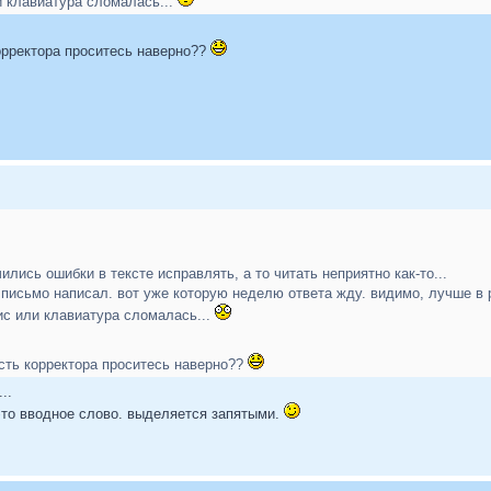
и клавиатура сломалась...
орректора проситесь наверно??
ились ошибки в тексте исправлять, а то читать неприятно как-то...
il письмо написал. вот уже которую неделю ответа жду. видимо, лучше в 
ис или клавиатура сломалась...
ость корректора проситесь наверно??
..
- это вводное слово. выделяется запятыми.