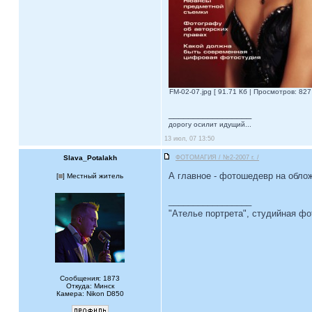
FM-02-07.jpg [ 91.71 Кб | Просмотров: 827
_________________
дорогу осилит идущий...
13 июл, 07 13:50
Slava_Potalakh
ФОТОМАГИЯ / №2-2007 г. /
А главное - фотошедевр на обло
[
] Местный житель
_________________
"Ателье портрета", студийная ф
Сообщения: 1873
Откуда: Минск
Камера: Nikon D850