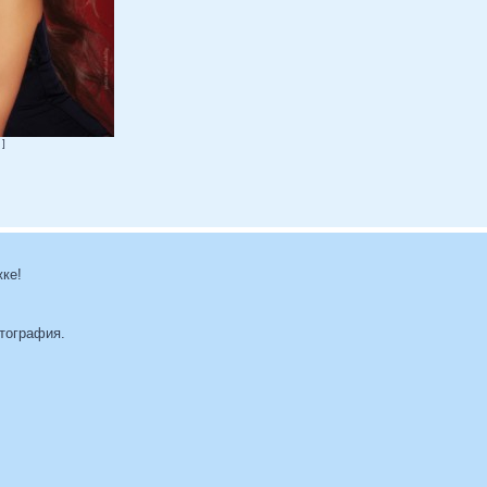
 ]
жке!
отография.