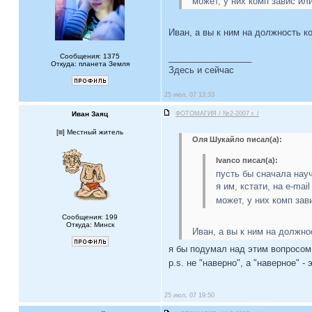
может, у них комп завис ил
Иван, а вы к ним на должность к
Сообщения: 1375
_________________
Откуда: планета Земля
Здесь и сейчас
25 июл, 07 13:33
Иван Заяц
ФОТОМАГИЯ / №2-2007 г. /
[
] Местный житель
Оля Шукайло писал(а):
Ivanco писал(а):
пусть бы сначала науч
я им, кстати, на e-ma
может, у них комп зав
Сообщения: 199
Откуда: Минск
Иван, а вы к ним на должн
я бы подумал над этим вопросом.
p.s. не "наверно", а "наверное" 
25 июл, 07 19:50