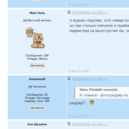
13 июл, 07 17:15
Иван Заяц
ФОТОМАГИЯ / №2-2007 г. /
я журнал покупаю, этот номер ос
[
] Местный житель
но там столько опечаток и ошибок
корректора на мыло пустил бы, че
Сообщения: 199
Откуда: Минск
13 июл, 07 18:38
drummmeR
ФОТОМАГИЯ / №2-2007 г. /
[
] Читатель
Slava_Potalakh писал(а):
Сообщения: 32
А главное - фотошедевр на
Откуда: Ниоткуда
Камера: Агат 18К
шедевр?...
18 июл, 07 14:12
Оля Шукайло
ФОТОМАГИЯ / №2-2007 г. /