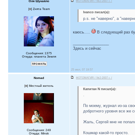
Оля Шукайло
ФОТОМАГИЯ / №2-2007 г. /
[
] Zнята Team
Ivanco писал(а):
p.s. не "наверно", а "навер
каюсь.....
В следующий раз бу
_________________
Здесь и сейчас
Сообщения: 1375
Откуда: планета Земля
25 июл, 07 19:57
Nomad
ФОТОМАГИЯ / №2-2007 г. /
[
] Местный житель
Капитан N писал(а):
.
По моему, журнал из-за св
добротного уровня все же 
Жаль, Сергей мне не попалс
Сообщения: 249
Кошмар какой-то просто.
Откуда: Minsk