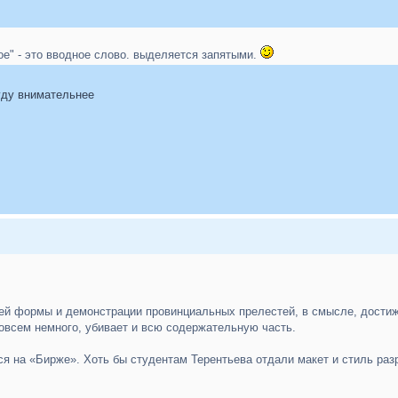
ное" - это вводное слово. выделяется запятыми.
ду внимательнее
оей формы и демонстрации провинциальных прелестей, в смысле, дост
совсем немного, убивает и всю содержательную часть.
я на «Бирже». Хоть бы студентам Терентьева отдали макет и стиль разр