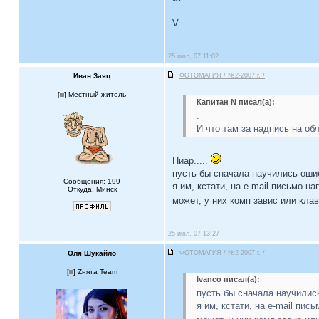
V
25 июл, 07 11:02
Иван Заяц
ФОТОМАГИЯ / №2-2007 г. /
[
] Местный житель
Капитан N писал(а):
.
И что там за надпись на о
Пиар.....
пусть бы сначала научились ошибк
Сообщения: 199
я им, кстати, на e-mail письмо н
Откуда: Минск
может, у них комп завис или кла
25 июл, 07 13:27
Оля Шукайло
ФОТОМАГИЯ / №2-2007 г. /
[
] Zнята Team
Ivanco писал(а):
пусть бы сначала научились 
я им, кстати, на e-mail пи