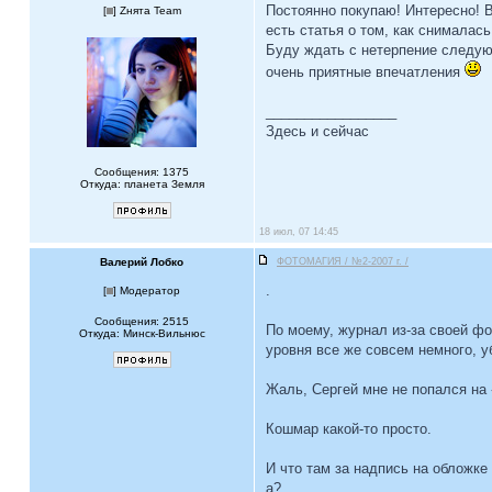
Постоянно покупаю! Интересно! В
[
] Zнята Team
есть статья о том, как снималась
Буду ждать с нетерпение следую
очень приятные впечатления
_________________
Здесь и сейчас
Сообщения: 1375
Откуда: планета Земля
18 июл, 07 14:45
Валерий Лобко
ФОТОМАГИЯ / №2-2007 г. /
.
[
] Модератор
Сообщения: 2515
По моему, журнал из-за своей ф
Откуда: Минск-Вильнюс
уровня все же совсем немного, 
Жаль, Сергей мне не попался на 
Кошмар какой-то просто.
И что там за надпись на обложке
а?