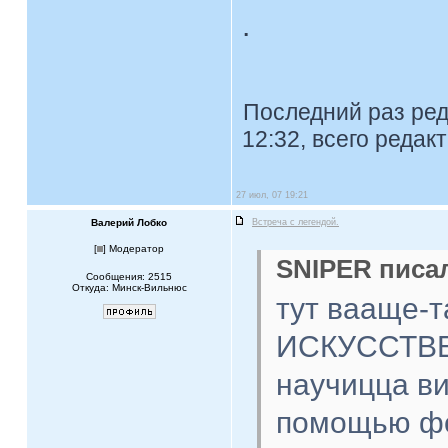
.
Последний раз ре
12:32, всего редак
27 июл, 07 19:21
Валерий Лобко
Встреча с легендой.
[
] Модератор
SNIPER писал
Сообщения: 2515
Откуда: Минск-Вильнюс
тут вааще-т
ИСКУССТВЕ 
научицца ви
помощью фо