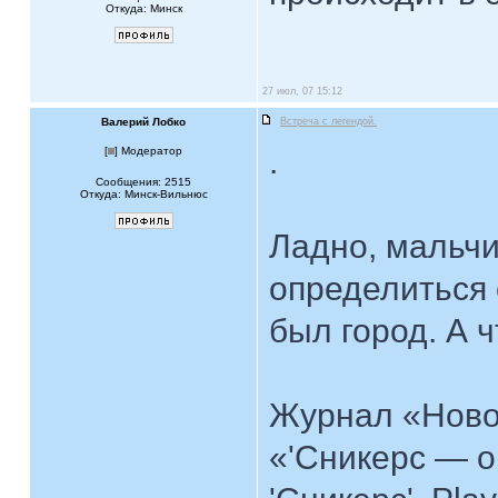
Откуда: Минск
27 июл, 07 15:12
Валерий Лобко
Встреча с легендой.
.
[
] Модератор
Сообщения: 2515
Откуда: Минск-Вильнюс
Ладно, мальчи
определиться 
был город. А 
Журнал «Новое
«'Сникерс — о