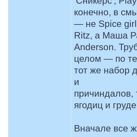
'Сникерс', Pla
конечно, в см
— не Spice gi
Ritz, а Маша 
Anderson. Тру
целом — по те
тот же набор 
и
причиндалов, 
ягодиц и груде
Вначале все ж