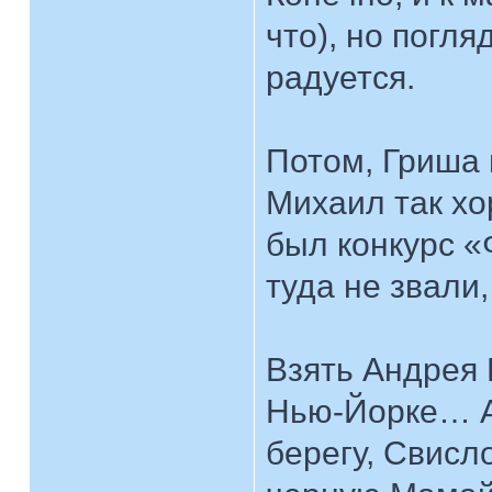
что), но погля
радуется.
Потом, Гриша 
Михаил так хо
был конкурс «
туда не звали,
Взять Андрея 
Нью-Йорке… А
берегу, Свисл