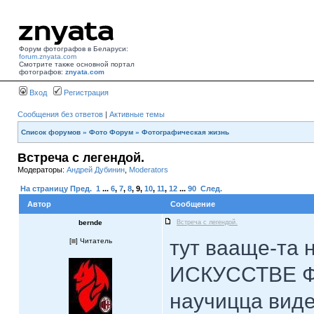
Форум фотографов в Беларуси:
forum.znyata.com
Смотрите также основной портал
фотографов:
znyata.com
Вход
Регистрация
Сообщения без ответов
|
Активные темы
Список форумов
»
Фото Форум
»
Фотографическая жизнь
Встреча с легендой.
Модераторы:
Андрей Дубинин
,
Moderators
На страницу
Пред.
1
...
6
,
7
,
8
,
9
,
10
,
11
,
12
...
90
След.
Автор
Сообщение
bernde
Встреча с легендой.
тут вааще-та 
[
] Читатель
ИСКУССТВЕ ФО
научицца виде