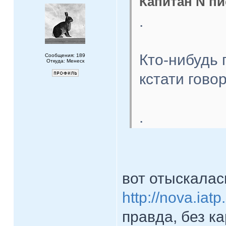
Капитан N пи
.
Кто-нибудь
Сообщения: 189
Откуда: Менеск
кстати гово
.
вот отыскалас
http://nova.iat
правда, без к