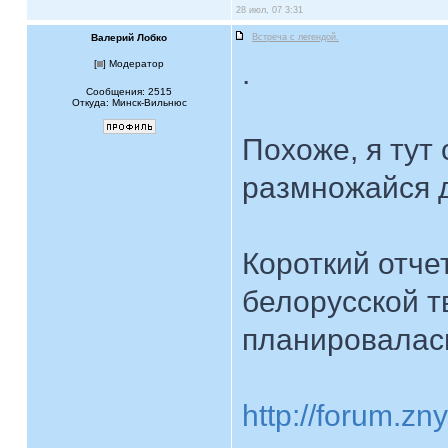
28 июл, 07 3:31
Валерий Лобко
Встреча с легендой.
.
[
] Модератор
Сообщения: 2515
Откуда: Минск-Вильнюс
Похоже, я тут 
размножайся 
Короткий отче
белорусской т
планировалась
http://forum.z