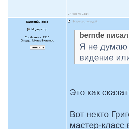
27 июл, 07 13:14
Валерий Лобко
Встреча с легендой.
[
] Модератор
bernde писал(
Сообщения: 2515
Откуда: Минск-Вильнюс
Я не думаю 
видение ил
Это как сказа
Вот некто Гри
мастер-класс 