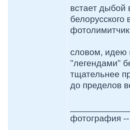
встает дыбой в
белорусского 
фотолимитчики
словом, идею 
"легендами" 
тщательнее п
до пределов в
____________
фотография --