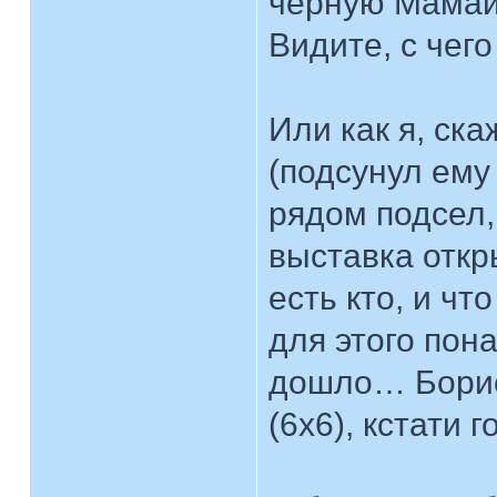
черную Мамайю
Видите, с чег
Или как я, ск
(подсунул ему
рядом подсел,
выставка откр
есть кто, и чт
для этого пона
дошло… Борис
(6x6), кстати г