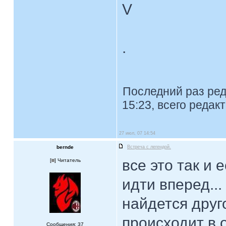
V
.
Последний раз ре
15:23, всего редак
27 июл, 07 14:54
bernde
Встреча с легендой.
все это так и 
[
] Читатель
идти вперед...
найдется друго
происходит в 
Сообщения: 37