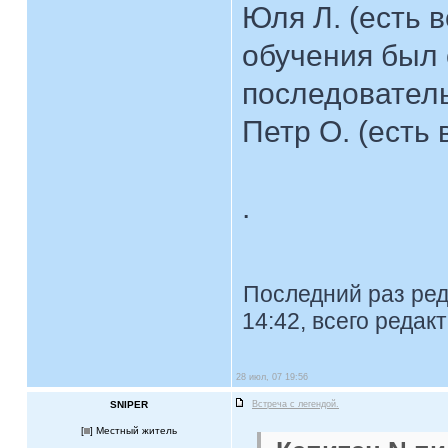
Юля Л. (есть 
обучения был
последователь
Петр О. (есть 
.
Последний раз ре
14:42, всего редак
28 июл, 07 19:56
SNIPER
Встреча с легендой.
[
] Местный житель