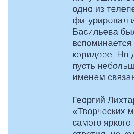
одно из телеп
фигурировал и
Васильева был
вспоминается
коридоре. Но д
пусть небольш
именем связа
Георгий Лихта
«Творческих ма
самого яркого
ответил, не к