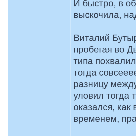
И быстро, в о
выскочила, на
Виталий Бутыр
пробегая во Д
типа похвалил
тогда совсеее
разницу межд
уловил тогда т
оказался, как 
временем, пр