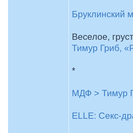
Бруклинский м
Веселое, грус
Тимур Гриб, «
*
МДФ > Тимур 
ELLE: Секс-др