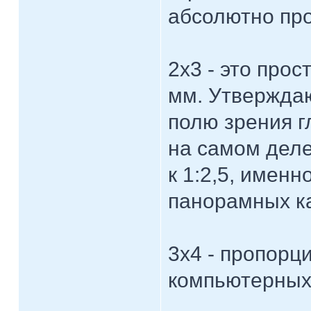
абсолютно пр
2х3 - это про
мм. Утверждаю
полю зрения г
на самом деле
к 1:2,5, имен
панорамных к
3х4 - пропорц
компьютерных 