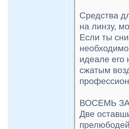
Средства дл
на линзу, м
Если ты сни
необходимос
идеале его 
сжатым возд
профессион
ВОСЕМЬ З
Две оставш
прелюбодей