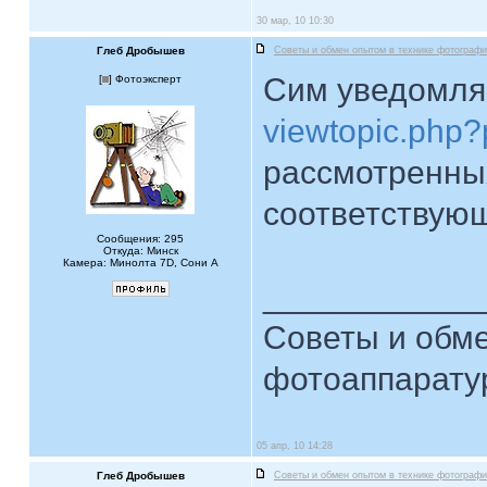
30 мар, 10 10:30
Глеб Дробышев
Советы и обмен опытом в технике фотограф
Сим уведомляю
[
] Фотоэксперт
viewtopic.php
рассмотренны
соответствую
Сообщения: 295
Откуда: Минск
Камера: Минолта 7D, Сони А
____________
Советы и обме
фотоаппарат
05 апр, 10 14:28
Глеб Дробышев
Советы и обмен опытом в технике фотограф