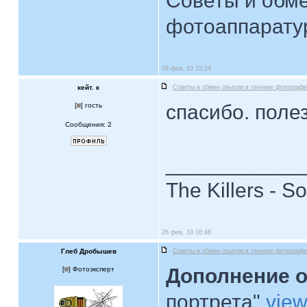
Советы и обме
фотоаппарат
08 фев, 10 15:24
кейт. к
Советы и обмен опытом в технике фотограф
спасибо. поле
[
] гость
Сообщения: 2
____________
The Killers - 
26 фев, 10 16:48
Глеб Дробышев
Советы и обмен опытом в технике фотограф
Дополнение 
[
] Фотоэксперт
портрета"
vie