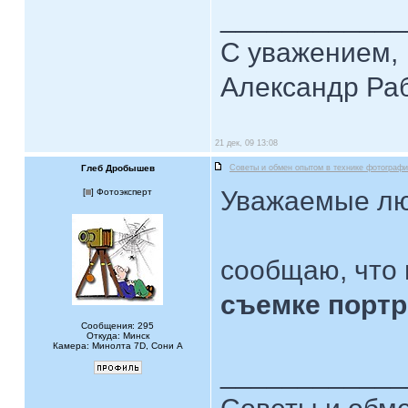
____________
С уважением,
Александр Ра
21 дек, 09 13:08
Глеб Дробышев
Советы и обмен опытом в технике фотограф
Уважаемые лю
[
] Фотоэксперт
сообщаю, что 
съемке порт
Сообщения: 295
Откуда: Минск
Камера: Минолта 7D, Сони А
____________