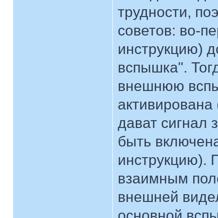
трудности, по
советов: во-п
инструкцию) 
вспышка". Тог
внешнюю вспы
активирована 
дават сигнал 
быть включена
инструкцию). 
взаимным пол
внешней видел
основной всп