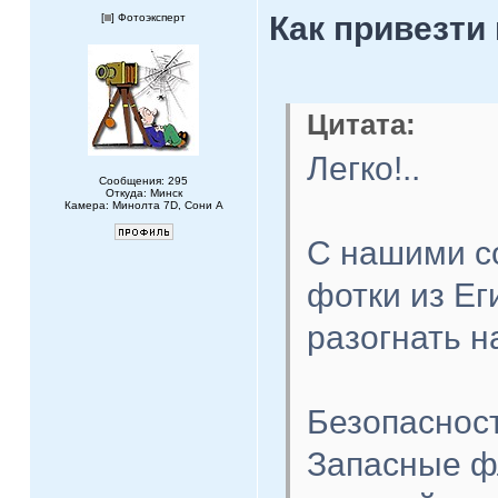
Как привезти
[
] Фотоэксперт
Цитата:
Легко!..
Сообщения: 295
Откуда: Минск
Камера: Минолта 7D, Сони А
С нашими с
фотки из Ег
разогнать н
Безопаснос
Запасные ф