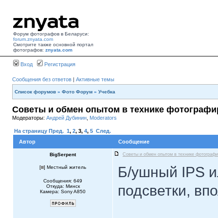
Форум фотографов в Беларуси:
forum.znyata.com
Смотрите также основной портал
фотографов:
znyata.com
Вход
Регистрация
Сообщения без ответов
|
Активные темы
Список форумов
»
Фото Форум
»
Учебка
Советы и обмен опытом в технике фотограф
Модераторы:
Андрей Дубинин
,
Moderators
На страницу
Пред.
1
,
2
,
3
,
4
,
5
След.
Автор
Сообщение
BigSerpent
Советы и обмен опытом в технике фотограф
Б/ушный IPS и
[
] Местный житель
Сообщения: 649
подсветки, вп
Откуда: Минск
Камера: Sony A850