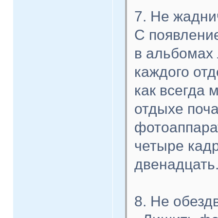
7. Не жадн
С появлени
в альбомах 
каждого отд
как всегда 
отдыхе поча
фотоаппарат
четыре кадр
двенадцать
8. Не обезд