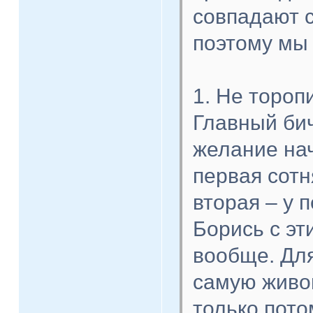
совпадают 
поэтому мы 
1. Не тороп
Главный би
желание нач
первая сотн
вторая – у 
Борись с эт
вообще. Для
самую живоп
только пото