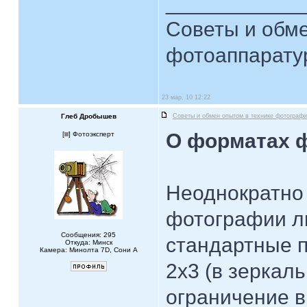
____________
Советы и обме
фотоаппарат
23 мар, 10 12:22
Глеб Дробышев
Советы и обмен опытом в технике фотограф
О форматах 
[
] Фотоэксперт
Неоднократно 
фотографии ли
Сообщения: 295
стандартные п
Откуда: Минск
Камера: Минолта 7D, Сони А
2х3 (в зеркал
ограничение в