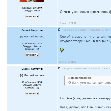
Сообщения: 249
Откуда: Minsk
О боги, уже нельзя критиковать
13 июн, 10 21:11
Сергей Капустин
«Встречи с легендами» / спецпроект ZНЯТА
Сергей, я заметил, что талантл
[
] Местный житель
неудовлетворенные - в любви ли
Сообщения: 308
Откуда: Lietuva
Камера: ;o)
13 июн, 10 21:21
Сергей Капустин
«Встречи с легендами» / спецпроект ZНЯТА
[
] Местный житель
Nomad писал(а):
Сообщения: 308
О боги, уже нельзя критик
Откуда: Lietuva
Камера: ;o)
Ну, Вам (вглядывается в аватару
Хотя, думаю, что Вам лично - ка