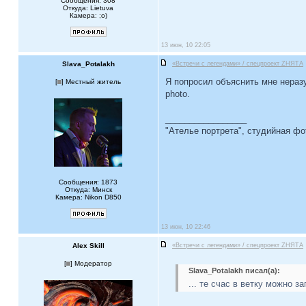
Сообщения: 308
Откуда: Lietuva
Камера: ;o)
13 июн, 10 22:05
Slava_Potalakh
«Встречи с легендами» / спецпроект ZНЯТА
Я попросил объяснить мне неразу
[
] Местный житель
photo.
_________________
"Ателье портрета", студийная ф
Сообщения: 1873
Откуда: Минск
Камера: Nikon D850
13 июн, 10 22:46
Alex Skill
«Встречи с легендами» / спецпроект ZНЯТА
[
] Модератор
Slava_Potalakh писал(а):
... те счас в ветку можно з