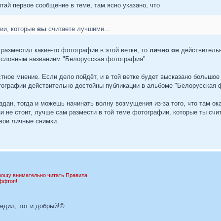
тай первое сообщение в теме, там ясно указано, что
ии, которые
вы
считаете лучшими...
разместил какие-то фотографии в этой ветке, то
лично он
действительн
условным названием "Белорусская фотография".
стное мнение. Если дело пойдёт, и в той ветке будет высказано большо
отографии действительно достойны публикации в альбоме "Белорусская 
издан, тогда и можешь начинать волну возмущения из-за того, что там ок
и не стоит, лучше сам размести в той теме фотографии, которые ты сч
вои личные снимки.
ошу внимательно читать Правила.
оффтоп!
бедил, тот и добрый!©