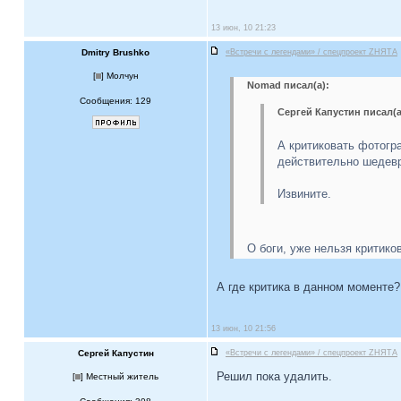
13 июн, 10 21:23
Dmitry Brushko
«Встречи с легендами» / спецпроект ZНЯТА
[
] Молчун
Nomad писал(а):
Сообщения: 129
Сергей Капустин писал(а
А критиковать фотогр
действительно шедев
Извините.
О боги, уже нельзя критик
А где критика в данном моменте?
13 июн, 10 21:56
Сергей Капустин
«Встречи с легендами» / спецпроект ZНЯТА
Решил пока удалить.
[
] Местный житель