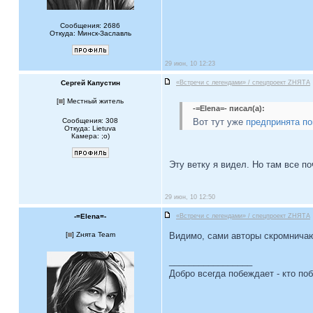
Сообщения: 2686
Откуда: Минск-Заславль
29 июн, 10 12:23
Сергей Капустин
«Встречи с легендами» / спецпроект ZНЯТА
[
] Местный житель
-=Elena=- писал(а):
Сообщения: 308
Вот тут уже
предпринята по
Откуда: Lietuva
Камера: ;o)
Эту ветку я видел. Но там все п
29 июн, 10 12:50
-=Elena=-
«Встречи с легендами» / спецпроект ZНЯТА
[
] Zнята Team
Видимо, сами авторы скромнича
_________________
Добро всегда побеждает - кто по