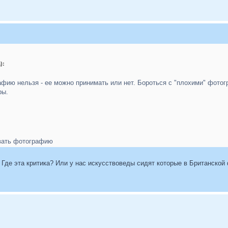
):
афию нельзя - ее можно принимать или нет. Бороться с "плохими" фото
ры.
овать фотографию
 Где эта критика? Или у нас искусствоведы сидят которые в Британско