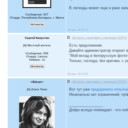
В легенды может еще и рано запи
Сообщения: 347
Откуда: Республика Беларусь, г. Минск
28 июн, 10 17:17
Сергей Капустин
«Встречи с легендами» / спецпроект ZНЯТА
Есть предложение.
[
] Местный житель
Давайте администратор откроет в
Сообщения: 308
"Мой вклад в белорусскую фотог
Откуда: Lietuva
Камера: ;o)
Только, господа, без критики, с 
29 июн, 10 10:22
-=Elena=-
«Встречи с легендами» / спецпроект ZНЯТА
Вот тут уже
предпринята попытка
[
] Zнята Team
Изначально нет ограничений, публ
_________________
Добро всегда побеждает - кто по