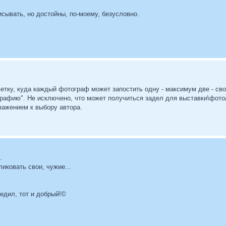
сывать, но достойны, по-моему, безусловно.
етку, куда каждый фотограф может запостить одну - максимум две - св
рафию". Не исключено, что может получиться задел для выставки\фото
уважением к выбору автора.
.
иковать свои, чужие...
бедил, тот и добрый!©