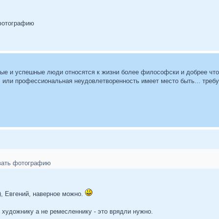
 фотографию
ивые и успешные люди относятся к жизни более философски и добрее чт
, или профессиональная неудовлетворенность имеет место быть... треб
овать фотографию
), Евгений, наверное можно.
к художнику а не ремесленнику - это врядли нужно.