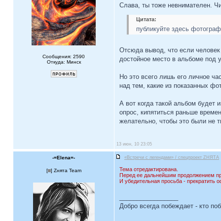
Слава, ты тоже невнимателен. Чи
Цитата:
публикуйте здесь фотограф
Отсюда вывод, что если человек 
Сообщения: 2590
достойное место в альбоме под 
Откуда: Минск
Но это всего лишь его личное ча
над тем, какие из показанных ф
А вот когда такой альбом будет 
опрос, кипятиться раньше времен
желательно, чтобы это были не т
13 июн, 10 23:05
-=Elena=-
«Встречи с легендами» / спецпроект ZНЯТА
Тема отредактирована.
[
] Zнята Team
Перед ее дальнейшим продолжением пр
И убедительная просьба - прекратить 
_________________
Добро всегда побеждает - кто по