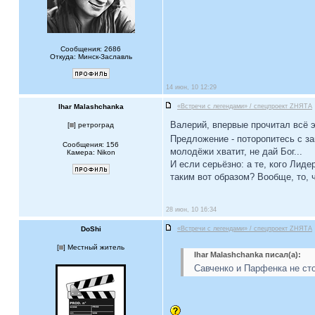
Сообщения: 2686
Откуда: Минск-Заславль
14 июн, 10 12:29
Ihar Malashchanka
«Встречи с легендами» / спецпроект ZНЯТА
Валерий, впервые прочитал всё эт
[
] ретроград
Предложение - поторопитесь с за
Сообщения: 156
молодёжи хватит, не дай Бог...
Камера: Nikon
И если серьёзно: а те, кого Лиде
таким вот образом? Вообще, то, 
28 июн, 10 16:34
DoShi
«Встречи с легендами» / спецпроект ZНЯТА
[
] Местный житель
Ihar Malashchanka писал(а):
Савченко и Парфенка не сто