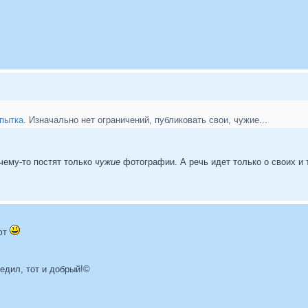
пытка
. Изначально нет ограничений, публиковать свои, чужие...
очему-то постят только
чужие
фотографии. А речь идет только о своих и 
ют
бедил, тот и добрый!©