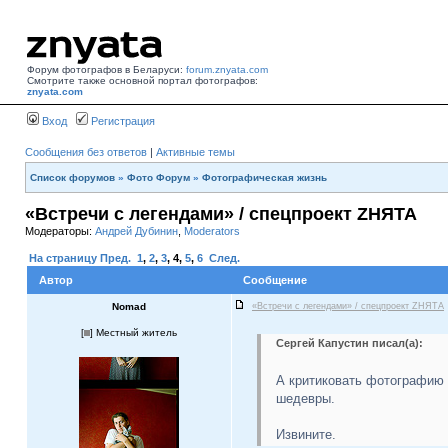
Форум фотографов в Беларуси:
forum.znyata.com
Смотрите также основной портал фотографов:
znyata.com
Вход
Регистрация
Сообщения без ответов
|
Активные темы
Список форумов
»
Фото Форум
»
Фотографическая жизнь
«Встречи с легендами» / спецпроект ZНЯТА
Модераторы:
Андрей Дубинин
,
Moderators
На страницу
Пред.
1
,
2
,
3
,
4
,
5
,
6
След.
Автор
Сообщение
Nomad
«Встречи с легендами» / спецпроект ZНЯТА
[
] Местный житель
Сергей Капустин писал(а):
А критиковать фотографию 
шедевры.
Извините.