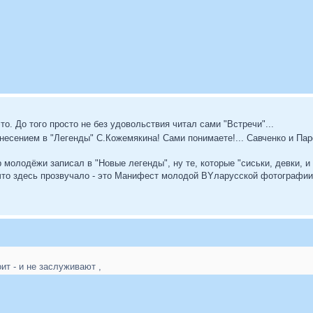
о. До того просто не без удовольствия читал сами "Встречи"...
несением в "Легенды" С.Кожемякина! Сами понимаете!... Савченко и Пар
р молодёжи записал в "Новые легенды", ну те, которые "сиськи, девки, и т
что здесь прозвучало - это Манифест молодой BYларусской фотографии 
ит - и не заслуживают ,