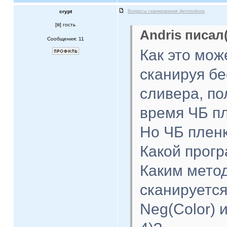
crypt
Вопросы сканирования фотоплёнок
[
] гость
Andris писал(
Сообщения: 11
Как это мож
сканируя б
сливера, по
время ЧБ п
Но ЧБ пленк
Какой прогр
Каким мето
сканируется
Neg(Color) 