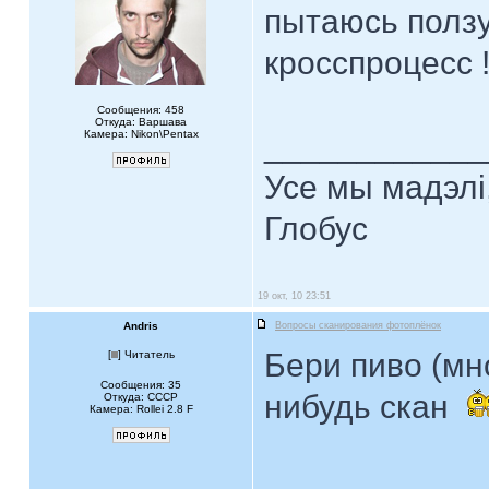
пытаюсь ползу
кросспроцесс 
Сообщения: 458
Откуда: Варшава
Камера: Nikon\Pentax
____________
Усе мы мадэлі
Глобус
19 окт, 10 23:51
Andris
Вопросы сканирования фотоплёнок
Бери пиво (мно
[
] Читатель
Сообщения: 35
нибудь скан
Откуда: CCCP
Камера: Rollei 2.8 F