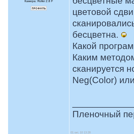
бесцветные ма
Камера: Rollei 2.8 F
цветовой сдви
сканировались
бесцветна.
Какой програм
Каким методо
сканируется н
Neg(Color) ил
____________
Пленочный пе
01 окт, 10 13:28