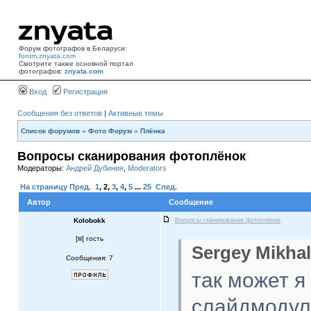
Форум фотографов в Беларуси:
forum.znyata.com
Смотрите также основной портал
фотографов:
znyata.com
Вход
Регистрация
Сообщения без ответов
|
Активные темы
Список форумов
»
Фото Форум
»
Плёнка
Вопросы сканирования фотоплёнок
Модераторы:
Андрей Дубинин
,
Moderators
На страницу
Пред.
1
,
2
,
3
,
4
,
5
...
25
След.
Автор
Сообщение
Kolobokk
Вопросы сканирования фотоплёнок
[
] гость
Sergey Mikhal
Сообщения: 7
так может я 
слайдмодул