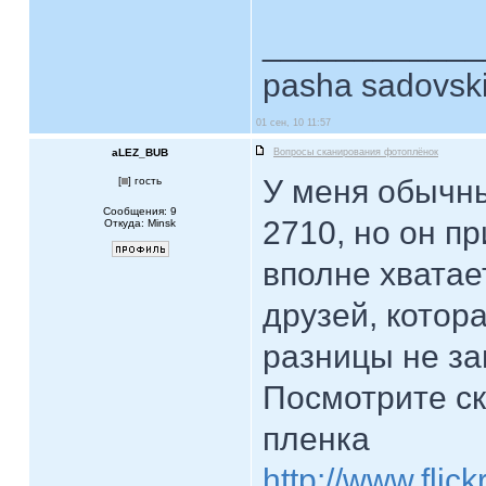
____________
pasha sadovsk
01 сен, 10 11:57
aLEZ_BUB
Вопросы сканирования фотоплёнок
У меня обычны
[
] гость
Сообщения: 9
2710, но он п
Откуда: Minsk
вполне хватае
друзей, котора
разницы не за
Посмотрите ск
пленка
http://www.fli