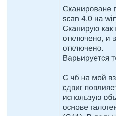
Сканироване 
scan 4.0 на wi
Сканирую как 
отключено, и 
отключено.
Варьируется т
С чб на мой в
сдвиг повлияе
использую обы
основе галоге