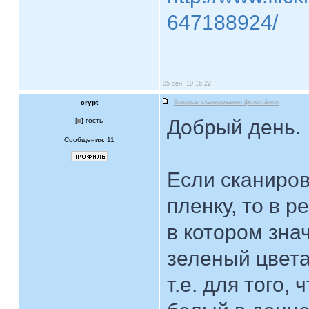
647188924/
05 сен, 10 16:22
crypt
Вопросы сканирования фотоплёнок
Добрый день.
[
] гость
Сообщения: 11
Если сканиро
пленку, то в 
в котором зна
зеленый цвета
т.е. для того,