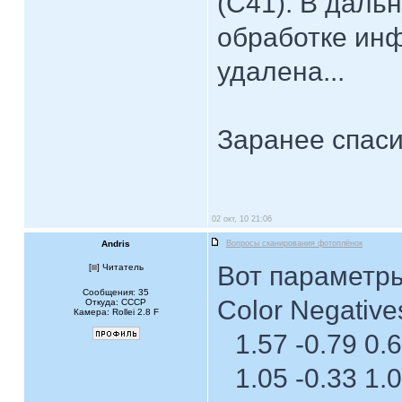
(С41). В даль
обработке инф
удалена...
Заранее спаси
02 окт, 10 21:06
Andris
Вопросы сканирования фотоплёнок
Вот параметры
[
] Читатель
Сообщения: 35
Color Negative
Откуда: CCCP
Камера: Rollei 2.8 F
1.57 -0.79 0.
1.05 -0.33 1.