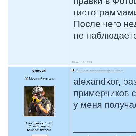
правки в Фото
гистограммами
После чего не
не наблюдает
19 авг, 10 12:09
sadovski
Вопросы сканирования фотоплёнок
alexandkor, ра
[
] Местный житель
примерчиков с
у меня получал
Сообщения: 1315
____________
Откуда: минск
Камера: пятерка