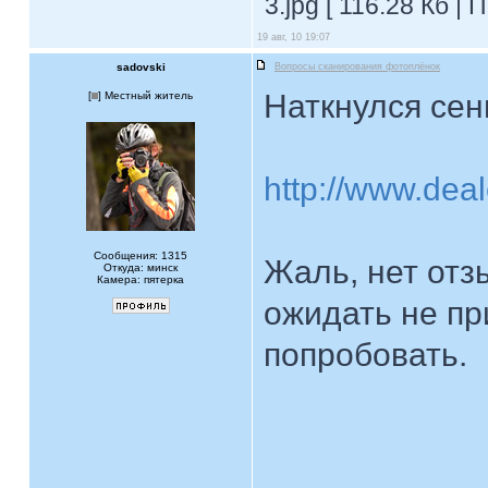
3.jpg [ 116.28 Кб |
19 авг, 10 19:07
sadovski
Вопросы сканирования фотоплёнок
Наткнулся сен
[
] Местный житель
http://www.dea
Сообщения: 1315
Жаль, нет отз
Откуда: минск
Камера: пятерка
ожидать не пр
попробовать.