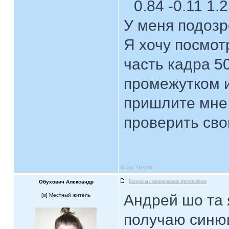
0.84 -0.11 1.
У меня подозр
Я хочу посмот
часть кадра 
промежутком и
пришлите мне 
проверить сво
04 окт, 10 0:19
Обухович Александр
Вопросы сканирования фотоплёнок
Андрей шо та 
[
] Местный житель
получаю синю