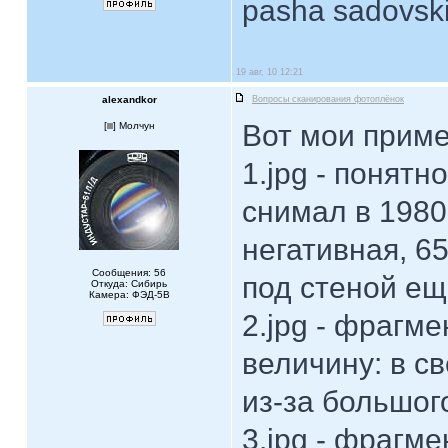
pasha sadovsk
19 авг, 10 12:21
alexandkor
Вопросы сканирования фотоплёнок
Вот мои прим
[
] Молчун
1.jpg - понятн
снимал в 1980
негативная, 6
Сообщения: 56
под стеной ещ
Откуда: Сибирь
Камера: ФЭД-5В
2.jpg - фрагм
величину: в с
из-за большого
3.jpg - фрагм