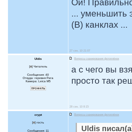
Ой! Правильно
... уменьшить
(B) канклах ...
27 сен, 10 21:07
Uldis
Вопросы сканирования фотоплёнок
а с чего вы в
[
] Читатель
Сообщения: 40
просто так ре
Откуда: геревня Рига
Камера: Leica M5
28 сен, 10 8:15
crypt
Вопросы сканирования фотоплёнок
[
] гость
Uldis писал(а
Сообщения: 11