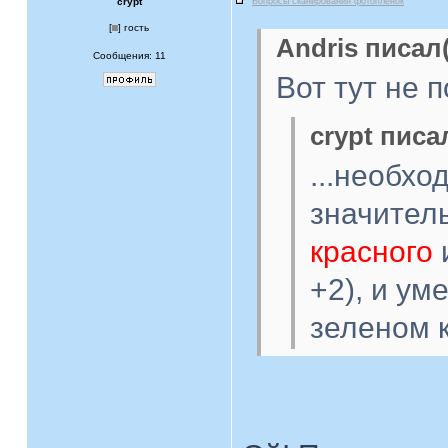
crypt
Вопросы сканирования фотоплёнок
[
] гость
Andris писал(
Сообщения: 11
Вот тут не 
crypt писал
...необхо
значител
красного
+2), и у
зеленом к