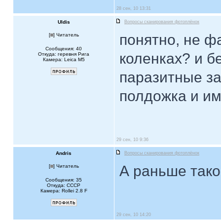
28 сен, 10 13:31
Uldis
Вопросы сканирования фотоплёнок
понятно, не ф
[
] Читатель
Сообщения: 40
коленках? и бе
Откуда: геревня Рига
Камера: Leica M5
паразитные за
полдожка и им
29 сен, 10 9:36
Andris
Вопросы сканирования фотоплёнок
А раньше так
[
] Читатель
Сообщения: 35
Откуда: CCCP
Камера: Rollei 2.8 F
29 сен, 10 14:20