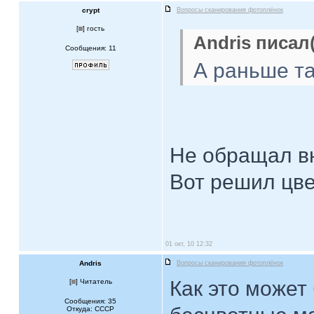
crypt
Вопросы сканирования фотоплёнок
[
] гость
Andris писал(
Сообщения: 11
А раньше т
Не обращал вн
Вот решил цве
01 окт, 10 12:32
Andris
Вопросы сканирования фотоплёнок
Как это может
[
] Читатель
Сообщения: 35
Откуда: CCCP