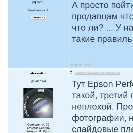
А просто пойт
[
] гость
Сообщения: 2
продавцам что
что ли? ... У 
такие правиль
09 авг, 09 19:07
alexandkor
Вопросы сканирования фотоплёнок
Тут Epson Perf
[
] Молчун
такой, третий
неплохой. Про
фотографии, н
Сообщения: 56
слайдовые пле
Откуда: Сибирь
Камера: ФЭД-5В