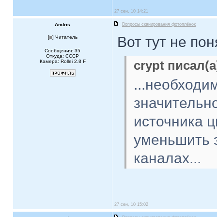
27 сен, 10 14:21
Andris
Вопросы сканирования фотоплёнок
Вот тут не пон
[
] Читатель
Сообщения: 35
Откуда: CCCP
Камера: Rollei 2.8 F
crypt писал(а
...необходи
значительн
источника ц
уменьшить 
каналах...
27 сен, 10 15:02