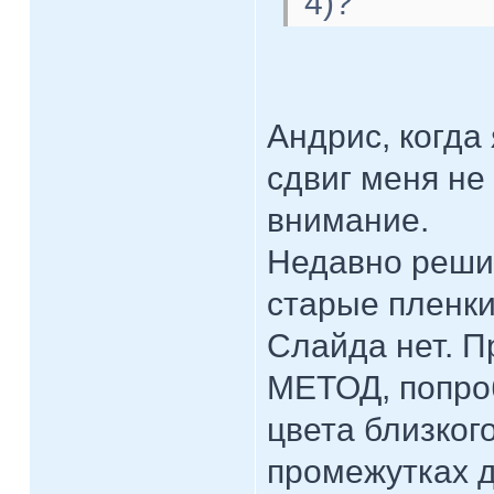
4)?
Андрис, когда
сдвиг меня не
внимание.
Недавно реши
старые пленки.
Слайда нет. П
МЕТОД, попроб
цвета близког
промежутках д