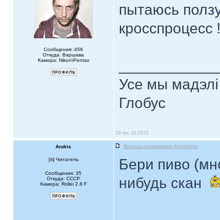
пытаюсь ползу
кросспроцесс 
Сообщения: 458
Откуда: Варшава
Камера: Nikon\Pentax
____________
Усе мы мадэлі
Глобус
19 окт, 10 23:51
Andris
Вопросы сканирования фотоплёнок
Бери пиво (мно
[
] Читатель
Сообщения: 35
нибудь скан
Откуда: CCCP
Камера: Rollei 2.8 F