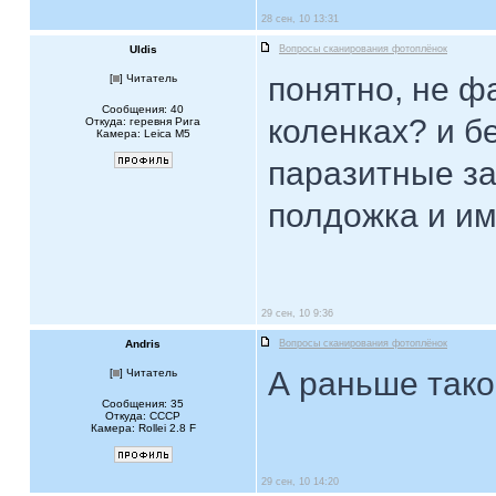
28 сен, 10 13:31
Uldis
Вопросы сканирования фотоплёнок
понятно, не ф
[
] Читатель
Сообщения: 40
коленках? и бе
Откуда: геревня Рига
Камера: Leica M5
паразитные за
полдожка и им
29 сен, 10 9:36
Andris
Вопросы сканирования фотоплёнок
А раньше так
[
] Читатель
Сообщения: 35
Откуда: CCCP
Камера: Rollei 2.8 F
29 сен, 10 14:20