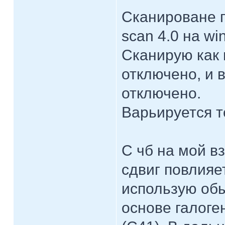
Сканироване 
scan 4.0 на wi
Сканирую как 
отключено, и 
отключено.
Варьируется т
С чб на мой в
сдвиг повлияе
использую обы
основе галоге