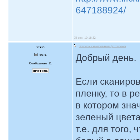
647188924/
05 сен, 10 16:22
crypt
Вопросы сканирования фотоплёнок
Добрый день.
[
] гость
Сообщения: 11
Если сканиро
пленку, то в 
в котором зна
зеленый цвета
т.е. для того,