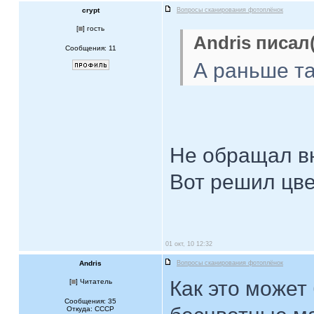
crypt
Вопросы сканирования фотоплёнок
[
] гость
Andris писал(
Сообщения: 11
А раньше т
Не обращал вн
Вот решил цве
01 окт, 10 12:32
Andris
Вопросы сканирования фотоплёнок
Как это может
[
] Читатель
Сообщения: 35
Откуда: CCCP