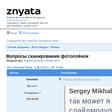
Форум фотографов в Беларуси:
forum.znyata.com
Смотрите также основной портал
фотографов:
znyata.com
Вход
Регистрация
Сообщения без ответов
|
Активные темы
Список форумов
»
Фото Форум
»
Плёнка
Вопросы сканирования фотоплёнок
Модераторы:
Андрей Дубинин
,
Moderators
На страницу
Пред.
1
,
2
,
3
,
4
,
5
...
25
След.
Автор
Сообщение
Kolobokk
Вопросы сканирования фотоплёнок
[
] гость
Sergey Mikhal
Сообщения: 7
так может я 
слайдмодул