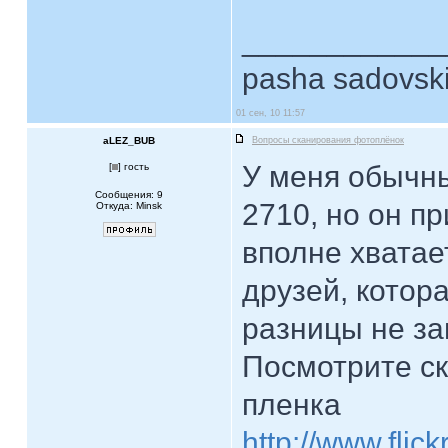
____________
pasha sadovsk
01 сен, 10 11:57
aLEZ_BUB
Вопросы сканирования фотоплёнок
У меня обычны
[
] гость
Сообщения: 9
2710, но он п
Откуда: Minsk
вполне хватае
друзей, котора
разницы не за
Посмотрите ск
пленка
http://www.fli