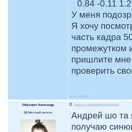
0.84 -0.11 1.
У меня подозр
Я хочу посмот
часть кадра 
промежутком и
пришлите мне 
проверить сво
04 окт, 10 0:19
Обухович Александр
Вопросы сканирования фотоплёнок
Андрей шо та 
[
] Местный житель
получаю синю