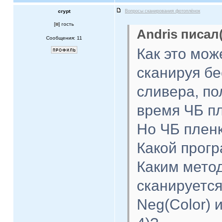
crypt
Вопросы сканирования фотоплёнок
[
] гость
Andris писал(
Сообщения: 11
Как это мож
сканируя б
сливера, по
время ЧБ п
Но ЧБ пленк
Какой прогр
Каким мето
сканируется
Neg(Color) 