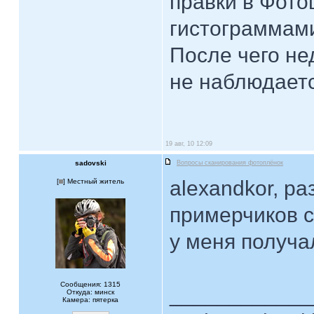
правки в Фото
гистограммами
После чего не
не наблюдает
19 авг, 10 12:09
sadovski
Вопросы сканирования фотоплёнок
alexandkor, ра
[
] Местный житель
примерчиков с
у меня получал
Сообщения: 1315
____________
Откуда: минск
Камера: пятерка