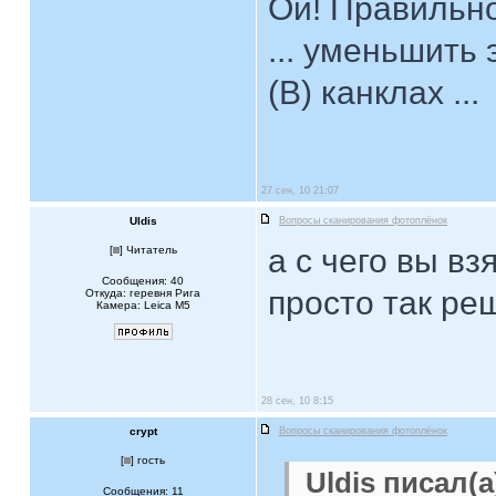
Ой! Правильно
... уменьшить
(B) канклах ...
27 сен, 10 21:07
Uldis
Вопросы сканирования фотоплёнок
а с чего вы в
[
] Читатель
Сообщения: 40
просто так ре
Откуда: геревня Рига
Камера: Leica M5
28 сен, 10 8:15
crypt
Вопросы сканирования фотоплёнок
[
] гость
Uldis писал(а
Сообщения: 11