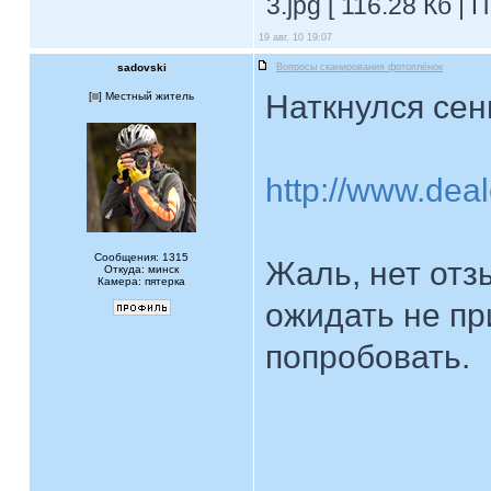
3.jpg [ 116.28 Кб |
19 авг, 10 19:07
sadovski
Вопросы сканирования фотоплёнок
Наткнулся сен
[
] Местный житель
http://www.dea
Сообщения: 1315
Жаль, нет отз
Откуда: минск
Камера: пятерка
ожидать не пр
попробовать.