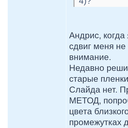
4)?
Андрис, когда
сдвиг меня не
внимание.
Недавно реши
старые пленки.
Слайда нет. П
МЕТОД, попроб
цвета близког
промежутках д