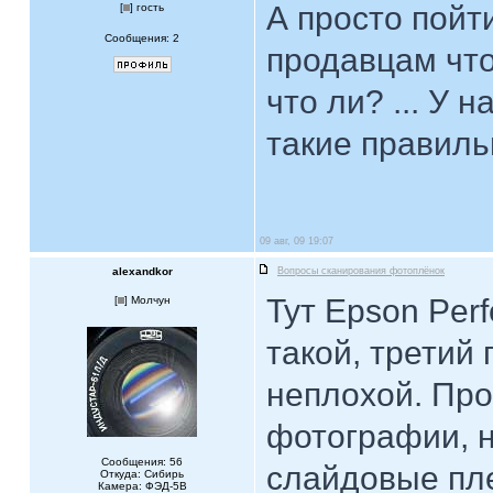
А просто пойт
[
] гость
Сообщения: 2
продавцам что
что ли? ... У 
такие правиль
09 авг, 09 19:07
alexandkor
Вопросы сканирования фотоплёнок
Тут Epson Perf
[
] Молчун
такой, третий
неплохой. Про
фотографии, н
Сообщения: 56
слайдовые пле
Откуда: Сибирь
Камера: ФЭД-5В