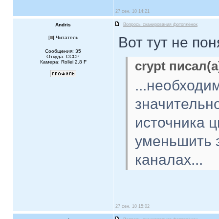
27 сен, 10 14:21
Andris
Вопросы сканирования фотоплёнок
Вот тут не пон
[
] Читатель
Сообщения: 35
Откуда: CCCP
Камера: Rollei 2.8 F
crypt писал(а
...необходи
значительн
источника ц
уменьшить 
каналах...
27 сен, 10 15:02