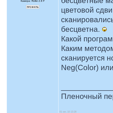
бесцветные ма
Камера: Rollei 2.8 F
цветовой сдви
сканировались
бесцветна.
Какой програм
Каким методо
сканируется н
Neg(Color) ил
____________
Пленочный пе
01 окт, 10 13:28