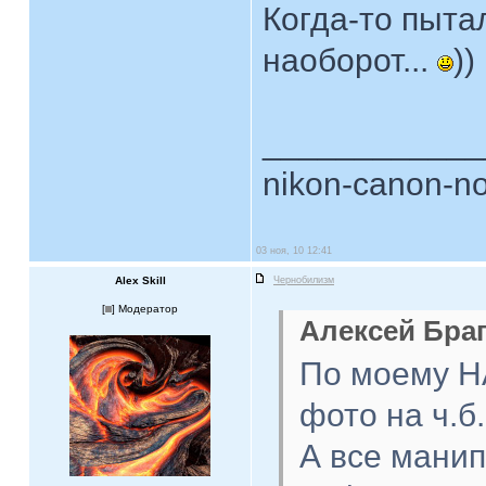
Когда-то пытал
наоборот...
))
____________
nikon-canon-no
03 ноя, 10 12:41
Alex Skill
Чернобилизм
[
] Модератор
Алексей Браг
По моему Н
фото на ч.б
А все мани