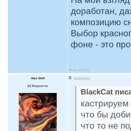
доработан, да
композицию сн
Выбор красног
фоне - это пр
03 ноя, 10 11:51
Alex Skill
Чернобилизм
[
] Модератор
BlackCat писа
кастрируем 
что бы доби
что то не п