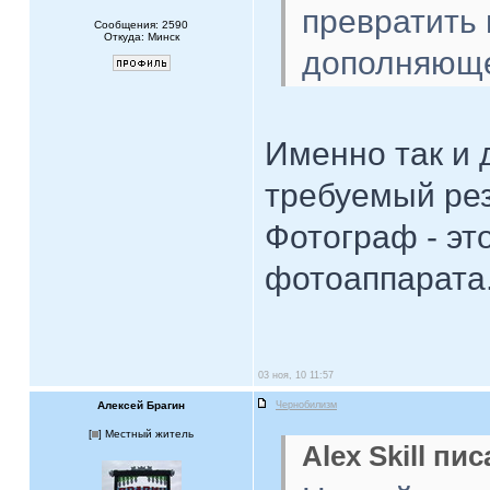
превратить 
Сообщения: 2590
Откуда: Минск
дополняюще
Именно так и 
требуемый рез
Фотограф - эт
фотоаппарата
03 ноя, 10 11:57
Алексей Брагин
Чернобилизм
[
] Местный житель
Alex Skill пис