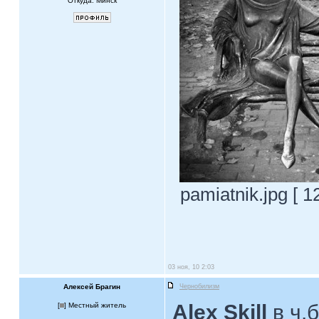
Откуда: Минск
pamiatnik.jpg [ 
03 ноя, 10 2:03
Алексей Брагин
Чернобилизм
Alex Skill
в ч.
[
] Местный житель