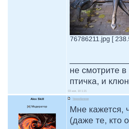
76786211.jpg [ 238.
____________
не смотрите в 
птичка, и клюн
03 ноя, 10 1:21
Alex Skill
Чернобилизм
Мне кажется, 
[
] Модератор
(даже те, кто