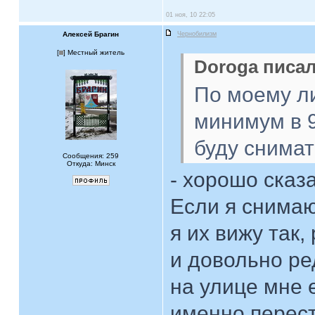
01 ноя, 10 22:05
Алексей Брагин
Чернобилизм
[
] Местный житель
Doroga писал
По моему ли
минимум в 
буду снимат
Сообщения: 259
Откуда: Минск
- хорошо сказ
Если я снимаю
я их вижу так,
и довольно ред
на улице мне 
именно перест