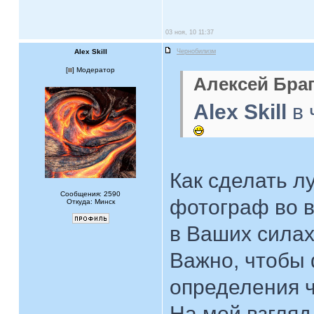
03 ноя, 10 11:37
Alex Skill
Чернобилизм
[
] Модератор
Алексей Браг
Alex Skill
в 
Как сделать л
Сообщения: 2590
фотограф во вр
Откуда: Минск
в Ваших силах
Важно, чтобы
определения ч
На мой взгляд