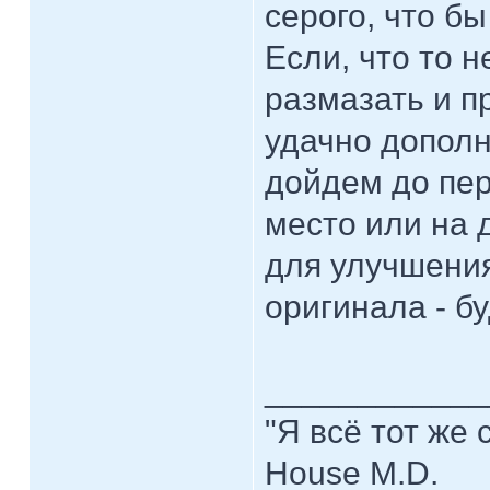
серого, что б
Если, что то н
размазать и п
удачно допол
дойдем до пер
место или на 
для улучшения 
оригинала - б
____________
"Я всё тот же 
House M.D.