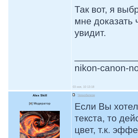
Так вот, я вы
мне доказать ч
увидит.
____________
nikon-canon-no
03 ноя, 10 13:18
Alex Skill
Чернобилизм
Если Вы хотел
[
] Модератор
текста, то де
цвет, т.к. эффе