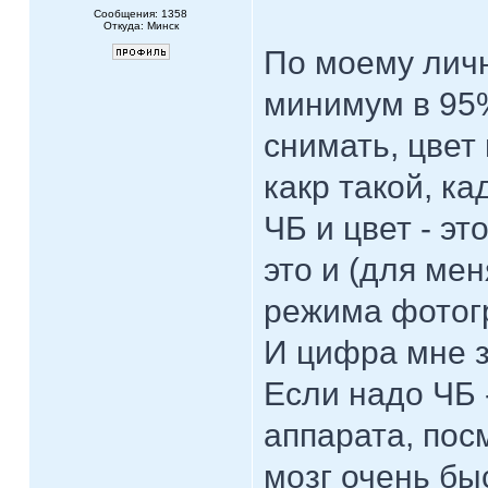
Сообщения: 1358
Откуда: Минск
По моему лично
минимум в 95%
снимать, цвет 
какр такой, ка
ЧБ и цвет - эт
это и (для ме
режима фотог
И цифра мне з
Если надо ЧБ 
аппарата, пос
мозг очень бы