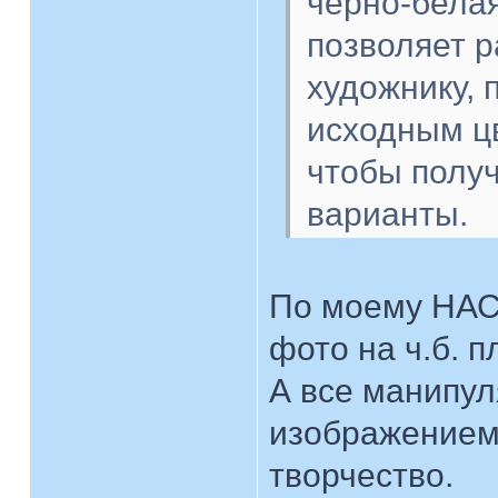
чёрно-бела
позволяет р
художнику,
исходным ц
чтобы полу
варианты.
По моему НАС
фото на ч.б. п
А все манипу
изображением 
творчество.