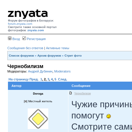
Форум фотографов в Беларуси:
forum.znyata.com
Смотрите также основной портал
фотографов:
znyata.com
Вход
Регистрация
Сообщения без ответов
|
Активные темы
Список форумов
»
Архив форумов
»
Стрит фото
Чернобилизм
Модераторы:
Андрей Дубинин
,
Moderators
На страницу
Пред.
1
,
2
,
3
,
4
,
5
След.
Автор
Сообщение
Doroga
Чернобилизм
Чужие причины
[
] Местный житель
помогут
Смотрите сами