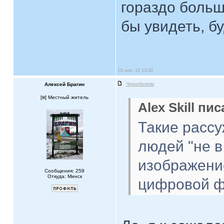
гораздо больш
бы увидеть, б
03 ноя, 10 13:00
Алексей Брагин
Чернобилизм
[
] Местный житель
Alex Skill пис
Такие рассу
людей "не в
изображени
Сообщения: 259
Откуда: Минск
цифровой ф