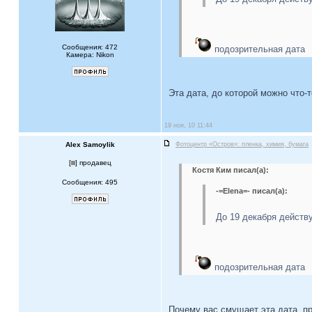
Сообщения: 472
подозрительная дата
Камера: Nikon
Эта дата, до которой можно что-т
19 ноя, 10 11:44
Alex Samoylik
Фотоцентр «Остров»: пленка, химия, бумага
[
] продавец
Костя Ким писал(а):
Сообщения: 495
-=Elena=- писал(а):
До 19 декабря действ
подозрительная дата
Почему вас смущает эта дата, п