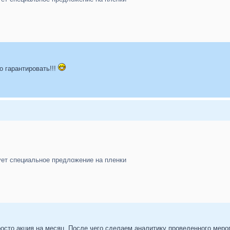
о гарантировать!!!
ует специальное предложение на пленки
росто акция на месяц. После чего сделаем аналитику проведенного меро