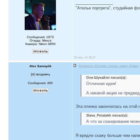
_________________
"Ателье портрета", студийная ф
Сообщения: 1873
Откуда: Минск
Камера: Nikon D850
18 ноя, 10 18:17
Alex Samoylik
Фотоцентр «Остров»: пленка, химия, бумага
[
] продавец
Оля Шукайло писал(а):
Сообщения: 495
Отличная идея!
А никакой акции не предвид
Эта пленка закончилась на этой н
Slava_Potalakh писал(а):
А что за сканирование мож
Я врядле скажу больше чем нап