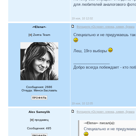
для любителей аналогового фото
19 ноя, 10 12:02
-=Elena=-
Фотоцентр «Остров»: пленка, химия, бумага
Специально и не придумаешь так.
[
] Zнята Team
Леш, 19го выборы
_________________
Добро всегда побеждает - кто по
Сообщения: 2686
Откуда: Минск-Заславль
19 ноя, 10 12:05
Alex Samoylik
Фотоцентр «Остров»: пленка, химия, бумага
[
] продавец
-=Elena=- писал(а):
Сообщения: 495
Специально и не придумаешь