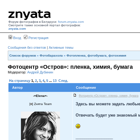
Форум фотографов в Беларуси:
forum.znyata.com
Смотрите также основной портал фотографов:
znyata.com
Вход
Регистрация
Сообщения без ответов
|
Активные темы
Список форумов
»
Фотобарахола
»
Фотопленка, фотобумага, фотохимия
Фотоцентр «Остров»: пленка, химия, бумага
Модератор:
Андрей Дубинин
На страницу
1
,
2
,
3
,
4
,
5
...
13
След.
Автор
Сообщение
-=Elena=-
Фотоцентр «Остров»: пленка, химия, бумага
Здесь вы можете задать любые
[
] Zнята Team
Отвечать будет уже знакомый м
_________________