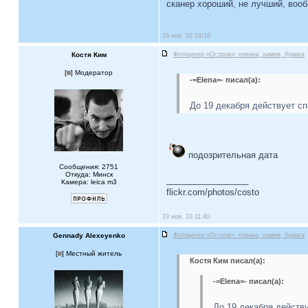
сканер хороший, не лучший, воо
18 ноя, 10 19:16
Костя Ким
Фотоцентр «Остров»: пленка, химия, бумага
[
] Модератор
-=Elena=- писал(а):
До 19 декабря действует с
подозрительная дата
Сообщения: 2751
Откуда: Минск
_________________
Камера: leica m3
flickr.com/photos/costo
19 ноя, 10 11:40
Gennady Alexeyenko
Фотоцентр «Остров»: пленка, химия, бумага
[
] Местный житель
Костя Ким писал(а):
-=Elena=- писал(а):
До 19 декабря действ