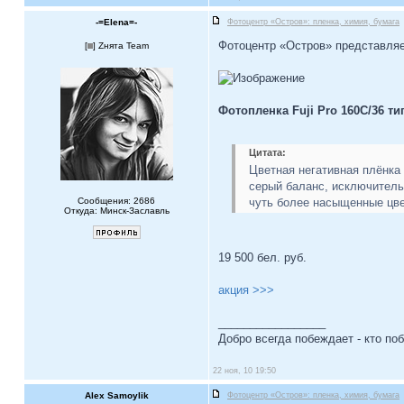
-=Elena=-
Фотоцентр «Остров»: пленка, химия, бумага
Фотоцентр «Остров» представляе
[
] Zнята Team
Фотопленка Fuji Pro 160C/36 ти
Цитата:
Цветная негативная плёнка
серый баланс, исключитель
Сообщения: 2686
чуть более насыщенные цве
Откуда: Минск-Заславль
19 500 бел. руб.
акция >>>
_________________
Добро всегда побеждает - кто по
22 ноя, 10 19:50
Alex Samoylik
Фотоцентр «Остров»: пленка, химия, бумага