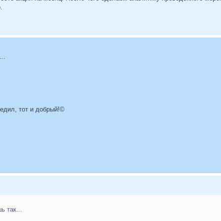
.
..
бедил, тот и добрый!©
 так...