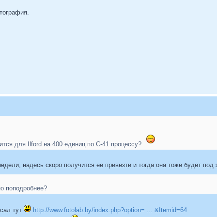
отография.
ится для Ilford на 400 единиц по С-41 процессу?
едели, надесь скоро получится ее привезти и тогда она тоже будет под 
но поподробнее?
исал тут
http://www.fotolab.by/index.php?option= ... &Itemid=64