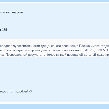
т товар недели:
п 135
 средней чувствительности для дневного освещения Пленка имеет глад
но мелкое зерно и широкий диапазон экспонирования от -1EV до +3EV. П
та. Превосходный результат с более мягкой передачей деталей даже п
бедил, тот и добрый!©