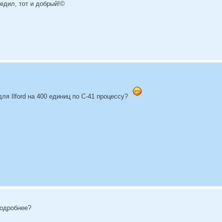
бедил, тот и добрый!©
ля Ilford на 400 единиц по С-41 процессу?
подробнее?