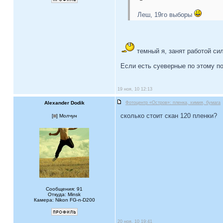
Леш, 19го выборы
темный я, занят работой сил
Если есть суеверные по этому по
19 ноя, 10 12:13
Alexander Dodik
Фотоцентр «Остров»: пленка, химия, бумага
сколько стоит скан 120 пленки?
[
] Молчун
Сообщения: 91
Откуда: Minsk
Камера: Nikon FG-n-D200
20 ноя, 10 19:41