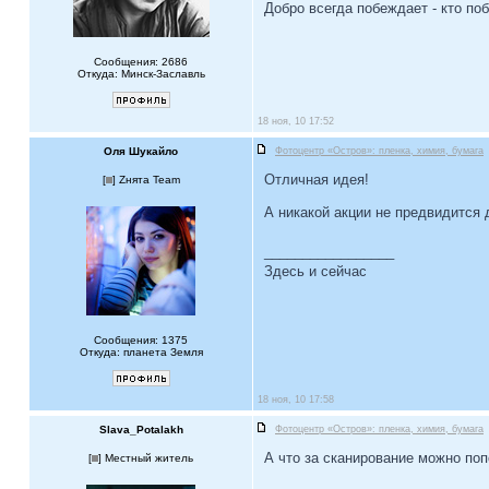
Добро всегда побеждает - кто по
Сообщения: 2686
Откуда: Минск-Заславль
18 ноя, 10 17:52
Оля Шукайло
Фотоцентр «Остров»: пленка, химия, бумага
Отличная идея!
[
] Zнята Team
А никакой акции не предвидится д
_________________
Здесь и сейчас
Сообщения: 1375
Откуда: планета Земля
18 ноя, 10 17:58
Slava_Potalakh
Фотоцентр «Остров»: пленка, химия, бумага
А что за сканирование можно по
[
] Местный житель