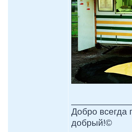
____________
Добро всегда п
добрый!©