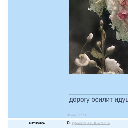
____________
дорогу осилит идущ
02 май, 11 6:18
MATUSHKA
Рубрика IN PHOTO на ZНЯТА