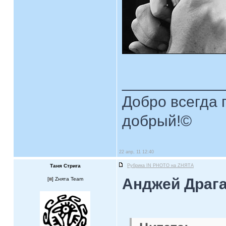
____________
Добро всегда п
добрый!©
22 апр, 11 12:40
Таня Стрига
Рубрика IN PHOTO на ZНЯТА
Анджей Драга
[
] Zнята Team