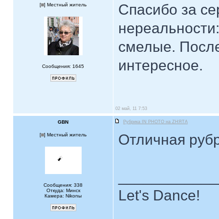
Спасибо за с
[
] Местный житель
нереальности:
смелые. Посл
интересное.
Сообщения: 1645
02 май, 11 7:53
GBN
Рубрика IN PHOTO на ZНЯТА
Отличная рубр
[
] Местный житель
____________
Сообщения: 338
Let's Dance!
Откуда: Минск
Камера: Nikonы