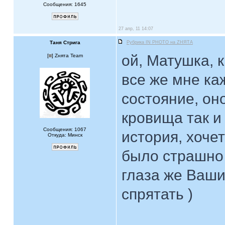
Сообщения: 1645
27 апр, 11 14:07
Таня Стрига
Рубрика IN PHOTO на ZНЯТА
ой, Матушка, 
[
] Zнята Team
все же мне ка
состояние, он
кровища так и 
Сообщения: 1067
история, хочет
Откуда: Минск
было страшно
глаза же Ваши
спрятать )