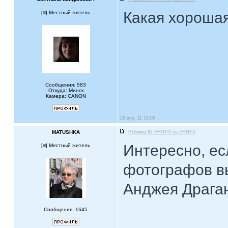
Какая хорошая
[
] Местный житель
Сообщения: 583
Откуда: Минск
Камера: CANON
26 апр, 11 15:05
MATUSHKA
Рубрика IN PHOTO на ZНЯТА
Интересно, ес
[
] Местный житель
фотографов вы
Анджея Драга
Сообщения: 1645