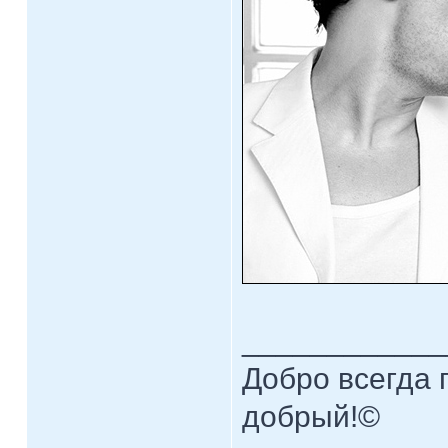
____________
Добро всегда п
добрый!©