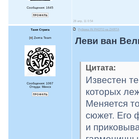
Сообщения: 1645
28 апр, 11 0:54
Таня Стрига
Рубрика IN PHOTO на ZНЯТА
Леви ван Велю
[
] Zнята Team
Цитата:
Известен те
Сообщения: 1067
Откуда: Минск
которых леж
Меняется то
сюжет. Его
и приковыва
гармоничный