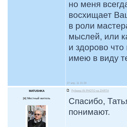
но меня всегд
восхищает Ва
в роли мастер
мыслей, или 
и здорово что 
имею в виду т
27 апр, 11 21:29
MATUSHKA
Рубрика IN PHOTO на ZНЯТА
Спасибо, Татья
[
] Местный житель
понимают.