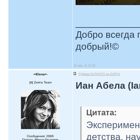
____________
Добро всегда п
добрый!©
22 апр, 11 12:30
-=Elena=-
Рубрика IN PHOTO на ZНЯТА
Иан Абела (Ia
[
] Zнята Team
Цитата:
Эксперимен
детства, на
Сообщения: 2686
Откуда: Минск-Заславль