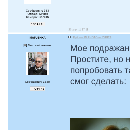
Сообщения: 583
Откуда: Минск
Камера: CANON
26 апр, 11 17:11
MATUSHKA
Рубрика IN PHOTO на ZНЯТА
Мое подражан
[
] Местный житель
Простите, но 
попробовать т
смог сделать:
Сообщения: 1645