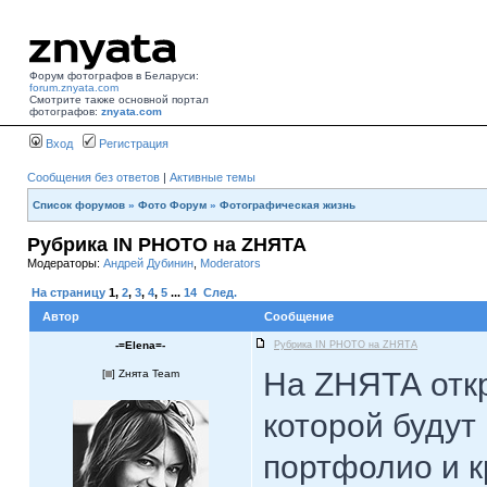
Форум фотографов в Беларуси:
forum.znyata.com
Смотрите также основной портал
фотографов:
znyata.com
Вход
Регистрация
Сообщения без ответов
|
Активные темы
Список форумов
»
Фото Форум
»
Фотографическая жизнь
Рубрика IN PHOTO на ZНЯТА
Модераторы:
Андрей Дубинин
,
Moderators
На страницу
1
,
2
,
3
,
4
,
5
...
14
След.
Автор
Сообщение
-=Elena=-
Рубрика IN PHOTO на ZНЯТА
На ZНЯТА откр
[
] Zнята Team
которой будут
портфолио и 