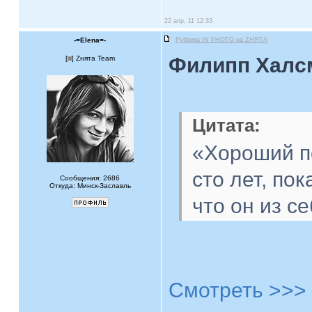
22 апр, 11 12:33
-=Elena=-
Рубрика IN PHOTO на ZНЯТА
Филипп Халсм
[
] Zнята Team
Цитата:
«Хороший по
сто лет, по
Сообщения: 2686
Откуда: Минск-Заславль
что он из с
Смотреть >>>