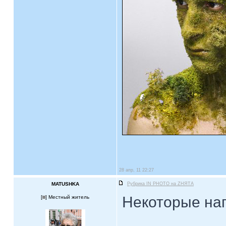
28 апр, 11 22:27
MATUSHKA
Рубрика IN PHOTO на ZНЯТА
Некоторые нап
[
] Местный житель