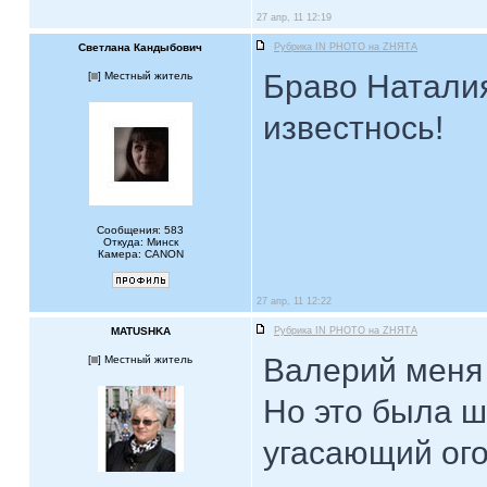
27 апр, 11 12:19
Светлана Кандыбович
Рубрика IN PHOTO на ZНЯТА
Браво Наталия
[
] Местный житель
известнось!
Сообщения: 583
Откуда: Минск
Камера: CANON
27 апр, 11 12:22
MATUSHKA
Рубрика IN PHOTO на ZНЯТА
Валерий меня 
[
] Местный житель
Но это была ш
угасающий ого