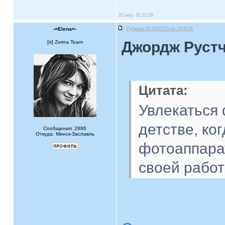
22 апр, 11 12:29
-=Elena=-
Рубрика IN PHOTO на ZНЯТА
Джордж Рустч
[
] Zнята Team
Цитата:
Увлекаться
детстве, ко
Сообщения: 2686
Откуда: Минск-Заславль
фотоаппара
своей работ