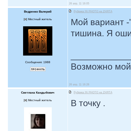
26 апр, 11 16:05
Ведренко Валерий
Рубрика IN PHOTO на ZНЯТА
Мой вариант -
[
] Местный житель
тишина. Я ош
____________
Сообщения: 1988
Возможно мой 
26 апр, 11 16:28
Светлана Кандыбович
Рубрика IN PHOTO на ZНЯТА
В точку .
[
] Местный житель