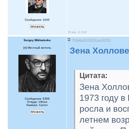
Сообщения: 1645
29 апр, 11 9:46
Sergey Mikhalenko
Рубрика IN PHOTO на ZНЯТА
Зена Холлове
[
] Местный житель
Цитата:
Зена Холлов
1973 году в
Сообщения: 5369
Откуда: Vilnius
Камера: Canon
росла и вос
летнем возр