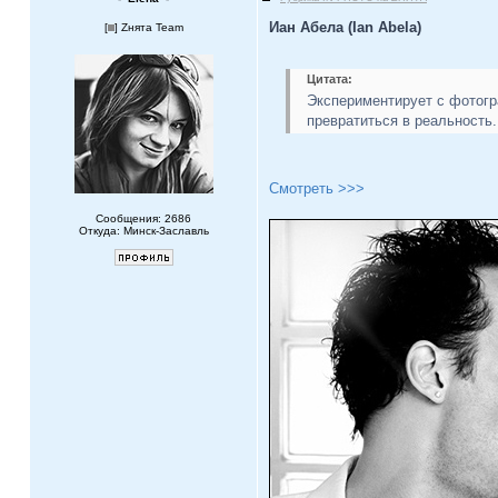
Иан Абела (Ian Abela)
[
] Zнята Team
Цитата:
Экспериментирует с фотогр
превратиться в реальность.
Смотреть >>>
Сообщения: 2686
Откуда: Минск-Заславль