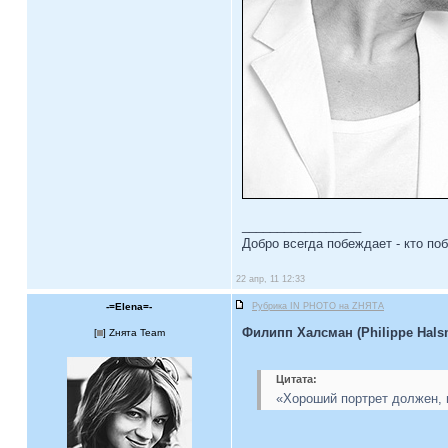
_________________
Добро всегда побеждает - кто по
22 апр, 11 12:33
-=Elena=-
Рубрика IN PHOTO на ZНЯТА
Филипп Халсман (Philippe Hals
[
] Zнята Team
Цитата:
«Хороший портрет должен, и