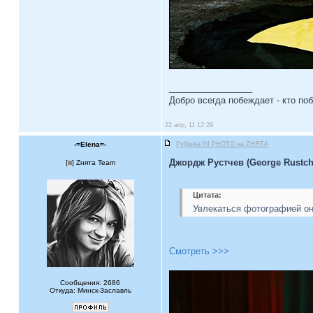
_________________
Добро всегда побеждает - кто по
22 апр, 11 12:29
-=Elena=-
Рубрика IN PHOTO на ZНЯТА
Джордж Рустчев (George Rustch
[
] Zнята Team
Цитата:
Увлекаться фотографией он
Смотреть >>>
Сообщения: 2686
Откуда: Минск-Заславль