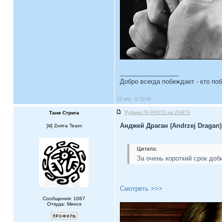
_________________
Добро всегда побеждает - кто по
22 апр, 11 12:40
Таня Стрига
Рубрика IN PHOTO на ZНЯТА
Анджей Драган (Andrzej Dragan)
[
] Zнята Team
Цитата:
За очень короткий срок доб
Смотреть >>>
Сообщения: 1067
Откуда: Минск