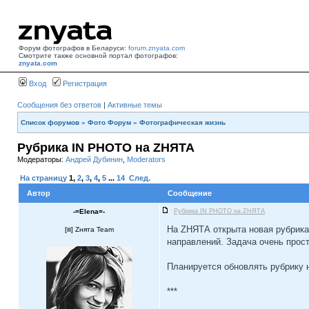
Форум фотографов в Беларуси:
forum.znyata.com
Смотрите также основной портал фотографов:
znyata.com
Вход
Регистрация
Сообщения без ответов
|
Активные темы
Список форумов
»
Фото Форум
»
Фотографическая жизнь
Рубрика IN PHOTO на ZНЯТА
Модераторы:
Андрей Дубинин
,
Moderators
На страницу
1
,
2
,
3
,
4
,
5
...
14
След.
Автор
Сообщение
-=Elena=-
Рубрика IN PHOTO на ZНЯТА
На ZНЯТА открыта новая рубрика
[
] Zнята Team
направлений. Задача очень прост
Планируется обновлять рубрику 
***