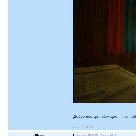
_________________
Добро всегда побеждает - кто по
22 апр, 11 12:30
-=Elena=-
Рубрика IN PHOTO на ZНЯТА