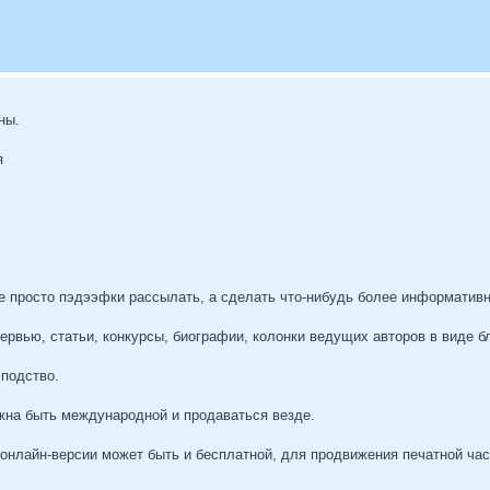
ны.
я
е просто пэдээфки рассылать, а сделать что-нибудь более информативн
тервью, статьи, конкурсы, биографии, колонки ведущих авторов в виде б
сподство.
жна быть международной и продаваться везде.
 онлайн-версии может быть и бесплатной, для продвижения печатной час