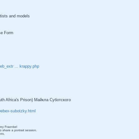
rtists and models
se Form
b_extr ... krappy.php
th Africa's Prison) Майкла Суботского
webex-subotzky.html
rey Fraenkel
 share a portrait session.
ges.