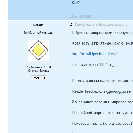
Как?
16 ноя, 07 14:30
Doroga
Если бы журнал о фотографии делал я…
В бумаге гиперссылки непопуляр
[
] Местный житель
Хотя есть и приятные исключени
http://ru.wikipedia.org/wiki/
как посмотрел 1984 год.
Сообщения: 1358
Откуда: Минск
В электронном варианте можно н
Reader feedback, видео-аудио ин
2-х язычная версия и мировое го
По крайней мере фото-часть дол
Некоторая часть (или даже весь)