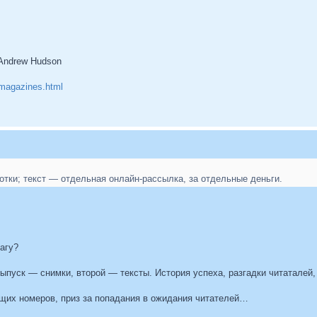
 Andrew Hudson
.magazines.html
отки; текст — отдельная онлайн-рассылка, за отдельные деньги.
магу?
выпуск — снимки, второй — тексты. История успеха, разгадки читаталей
щих номеров, приз за попадания в ожидания читателей…