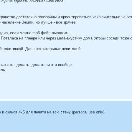
 лучше зделать оригинальное свое.
ранстве достаточно прозрачны и ориентироваться исключительно на бел
 население Земли, но лучше - все зрячее.
радио, если можно mp3 файл выложить,
 Поталаха на плеере или через мега-акустику дома (чтобы соседи тоже
й пластинкой. Для состоятельных ценителей.
 как это сделать, делать ли это вообще.
ель.
 сканов 4х5 для печати на всю стену (personal use only).