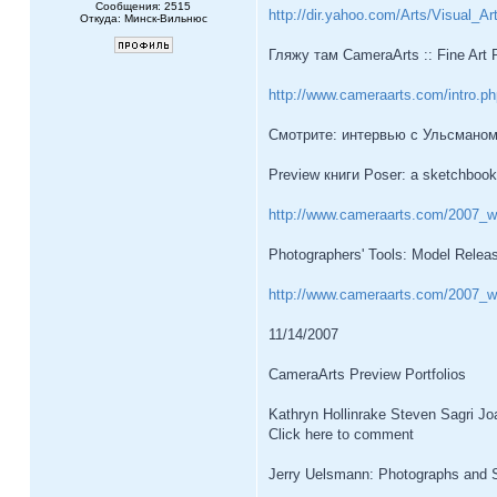
Сообщения: 2515
http://dir.yahoo.com/Arts/Visual_Ar
Откуда: Минск-Вильнюс
Гляжу там CameraArts :: Fine Art
http://www.cameraarts.com/intro.ph
Смотрите: интервью с Ульсманом
Preview книги Poser: a sketchbook 
http://www.cameraarts.com/2007_we
Photographers' Tools: Model Relea
http://www.cameraarts.com/2007_we
11/14/2007
CameraArts Preview Portfolios
Kathryn Hollinrake Steven Sagri J
Click here to comment
Jerry Uelsmann: Photographs and S