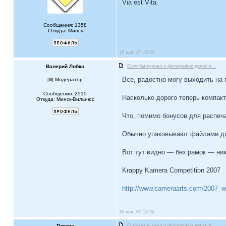
Via est Vita.
Сообщения: 1358
Откуда: Минск
16 ноя, 07 16:53
Валерий Лобко
Если бы журнал о фотографии делал я…
Все, радостно могу выходить на
[
] Модератор
Сообщения: 2515
Насколько дорого теперь компак
Откуда: Минск-Вильнюс
Что, помимо бонусов для распеч
Обычно упаковывают файлами дл
Вот тут видно — без рамок — ни
Krappy Kamera Competition 2007
http://www.cameraarts.com/2007_we
16 ноя, 07 18:36
Doroga
Если бы журнал о фотографии делал я…