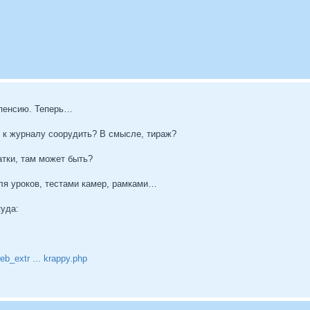
 пенсию. Теперь…
т к журналу соорудить? В смысле, тираж?
атки, там может быть?
я уроков, тестами камер, рамками…
куда:
b_extr ... krappy.php