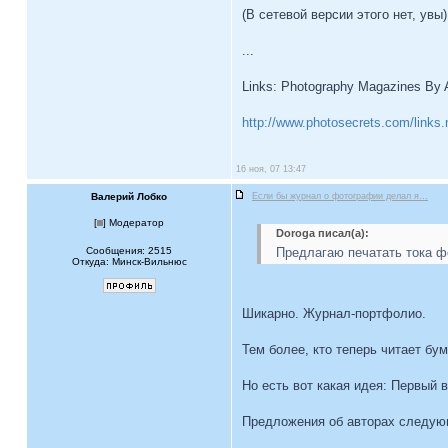
(В сетевой версии этого нет, увы)
...
Links: Photography Magazines By
http://www.photosecrets.com/links
16 ноя, 07 13:47
Валерий Лобко
Если бы журнал о фотографии делал я…
[
] Модератор
Doroga писал(а):
Сообщения: 2515
Предлагаю печатать тока ф
Откуда: Минск-Вильнюс
Шикарно. Журнал-портфолио.
Тем более, кто теперь читает бу
Но есть вот какая идея: Первый 
Предложения об авторах следую