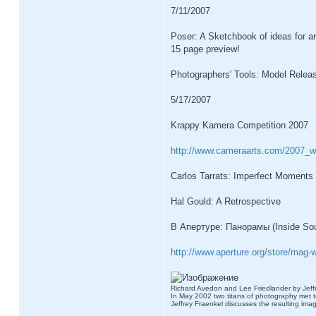
7/11/2007
Poser: A Sketchbook of ideas for a
15 page preview!
Photographers' Tools: Model Relea
5/17/2007
Krappy Kamera Competition 2007
http://www.cameraarts.com/2007_we
Carlos Tarrats: Imperfect Moments
Hal Gould: A Retrospective
В Апертуре: Панорамы (Inside Sou
http://www.aperture.org/store/mag-
Richard Avedon and Lee Friedlander by Jeff
In May 2002 two titans of photography met to
Jeffrey Fraenkel discusses the resulting ima