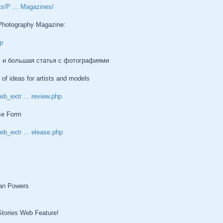
ts/P ... Magazines/
 Photography Magazine:
p
 и большая статья с фотографиями
of ideas for artists and models
b_extr ... review.php
se Form
b_extr ... elease.php
oan Powers
tories Web Feature!