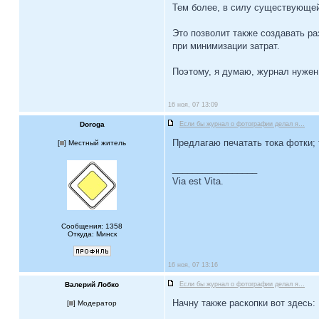
Тем более, в силу существующ
Это позволит также создавать 
при минимизации затрат.
Поэтому, я думаю, журнал нужен
16 ноя, 07 13:09
Doroga
Если бы журнал о фотографии делал я…
Предлагаю печатать тока фотки; 
[
] Местный житель
_________________
Via est Vita.
Сообщения: 1358
Откуда: Минск
16 ноя, 07 13:16
Валерий Лобко
Если бы журнал о фотографии делал я…
Начну также раскопки вот здесь:
[
] Модератор