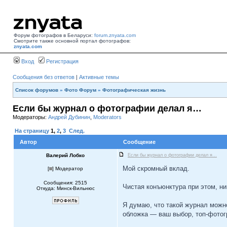
Форум фотографов в Беларуси:
forum.znyata.com
Смотрите также основной портал фотографов:
znyata.com
Вход
Регистрация
Сообщения без ответов
|
Активные темы
Список форумов
»
Фото Форум
»
Фотографическая жизнь
Если бы журнал о фотографии делал я…
Модераторы:
Андрей Дубинин
,
Moderators
На страницу
1
,
2
,
3
След.
Автор
Сообщение
Валерий Лобко
Если бы журнал о фотографии делал я…
Мой скромный вклад.
[
] Модератор
Сообщения: 2515
Чистая конъюнктура при этом, ни
Откуда: Минск-Вильнюс
Я думаю, что такой журнал можн
обложка — ваш выбор, топ-фотог