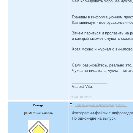
Чем клонировать хорошее чужое,
Границы в информационном прост
Как минимум - все русскоязычное
Зачем париться и пролазить на 
и каждый сможет слушать сказки
Хотя можно и журнал с винилово
Сами разбирайтесь, реально это,
Чукча не писатель, чукча - читат
_________________
Via est Vita.
16 ноя, 07 16:07
Doroga
Если бы журнал о фотографии делал я…
Фотографии-файлы с цифрозадов и
[
] Местный житель
По одной-две на выпуск.
_________________