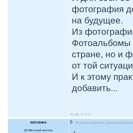
фотография до
на будущее.
Из фотографи
Фотоальбомы 
стране, но и 
от той ситуаци
И к этому пра
добавить...
05 май, 12 19:22
MATUSHKA
«Встречи с легендами»: Неизвестный Плытке
[
] Местный житель