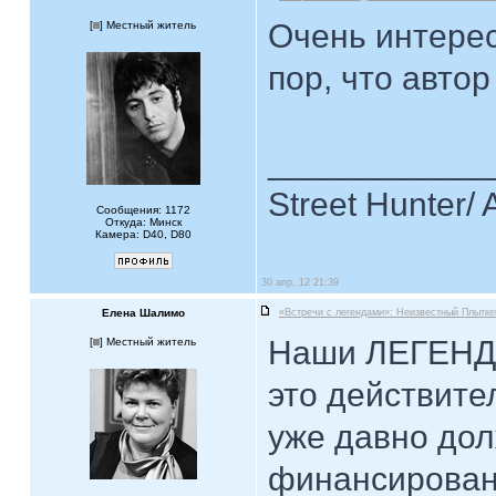
Очень интерес
[
] Местный житель
пор, что автор
____________
Street Hunter/ 
Сообщения: 1172
Откуда: Минск
Камера: D40, D80
30 апр, 12 21:39
Елена Шалимо
«Встречи с легендами»: Неизвестный Плытке
Наши ЛЕГЕНДЫ
[
] Местный житель
это действите
уже давно дол
финансирован