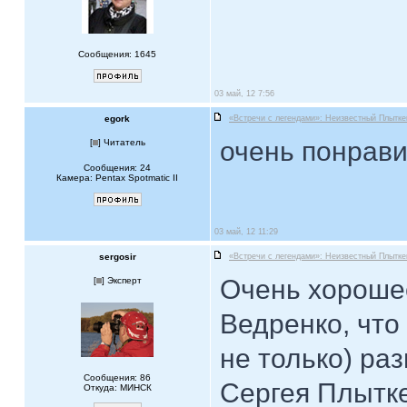
Сообщения: 1645
03 май, 12 7:56
egork
«Встречи с легендами»: Неизвестный Плытке
очень понрави
[
] Читатель
Сообщения: 24
Камера: Pentax Spotmatic II
03 май, 12 11:29
sergosir
«Встречи с легендами»: Неизвестный Плытке
Очень хороше
[
] Эксперт
Ведренко, что
не только) ра
Сообщения: 86
Сергея Плытк
Откуда: МИНСК