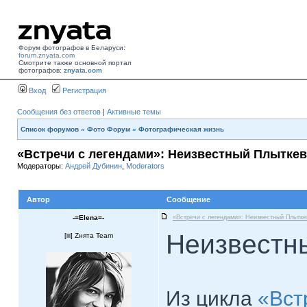
Форум фотографов в Беларуси:
forum.znyata.com
Смотрите также основной портал
фотографов:
znyata.com
Вход
Регистрация
Сообщения без ответов
|
Активные темы
Список форумов
»
Фото Форум
»
Фотографическая жизнь
«Встречи с легендами»: Неизвестный Плытке
Модераторы:
Андрей Дубинин
,
Moderators
Автор
Сообщение
-=Elena=-
«Встречи с легендами»: Неизвестный Плытке
Неизвестн
[
] Zнята Team
Из цикла
«Вст