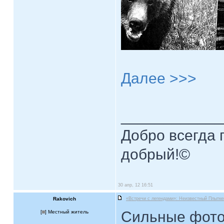
Далее >>>
____________
Добро всегда п
добрый!©
30 апр, 12 16:51
Rakovich
«Встречи с легендами»: Неизвестный Плытке
Сильные фото 
[
] Местный житель