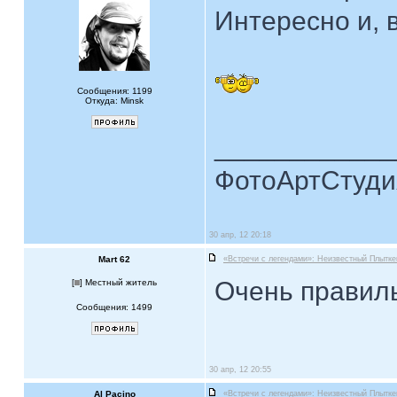
Интересно и, 
Сообщения: 1199
Откуда: Minsk
____________
ФотоАртСтудия
30 апр, 12 20:18
Mart 62
«Встречи с легендами»: Неизвестный Плытке
Очень правиль
[
] Местный житель
Сообщения: 1499
30 апр, 12 20:55
Al Pacino
«Встречи с легендами»: Неизвестный Плытке