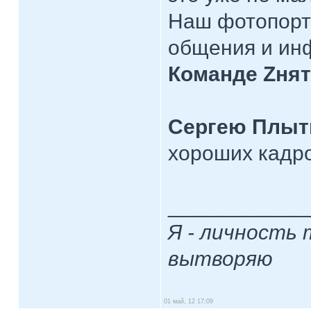
Наш фотопорт
общения и ин
Команде Zнят
Сергею Плыт
хороших кадр
____________
Я - личность 
вытворяю
01 май, 12 17:09