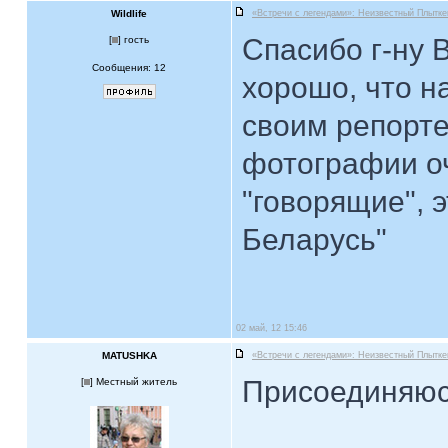
Wildlife
«Встречи с легендами»: Неизвестный Плытке
Спасибо г-ну 
[
] гость
Сообщения: 12
хорошо, что н
своим репорте
фотографии о
"говорящие", 
Беларусь"
02 май, 12 15:46
MATUSHKA
«Встречи с легендами»: Неизвестный Плытке
Присоединяюс
[
] Местный житель