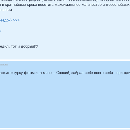
ы в кратчайшие сроки посетить максимальное количество интереснейших 
рошлым.
оездок) >>>
»
бедил, тот и добрый!©
отзывы
архитектурку фотили, а мяне... Спасиб, забрал себе всего себя - приго