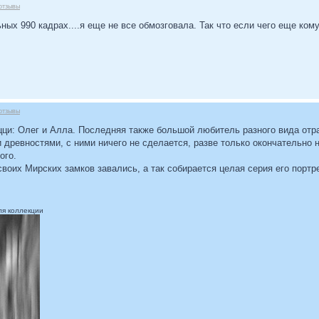
отзывы
ных 990 кадрах....я еще не все обмозговала. Так что если чего еще кому 
отзывы
цци: Олег и Алла. Последняя также большой любитель разного вида отр
 древностями, с ними ничего не сделается, разве только окончательно не
ого.
своих Мирских замков завались, а так собирается целая серия его портре
я коллекции