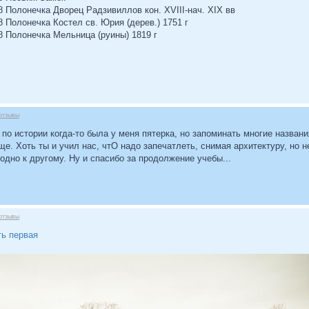
8 Полонечка Дворец Радзивиллов кон. XVIII-нач. XIX вв
8 Полонечка Костел св. Юрия (дерев.) 1751 г
08 Полонечка Мельница (руины) 1819 г
отзывы
 по истории когда-то была у меня пятерка, но запоминать многие названи
роще. Хоть ты и учил нас, чтО надо запечатлеть, снимая архитектуру, но
дно к другому. Ну и спасибо за продолжение учебы...
отзывы
ть первая