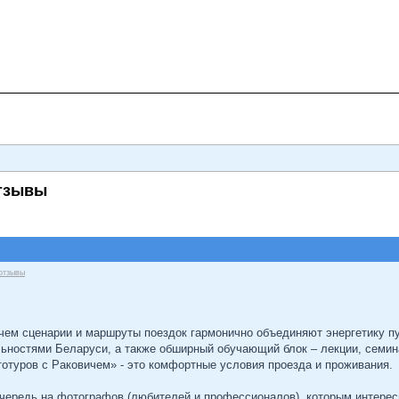
отзывы
отзывы
ем сценарии и маршруты поездок гармонично объединяют энергетику пут
ностями Беларуси, а также обширный обучающий блок – лекции, семин
отуров с Раковичем» - это комфортные условия проезда и проживания.
чередь на фотографов (любителей и профессионалов), которым интерес