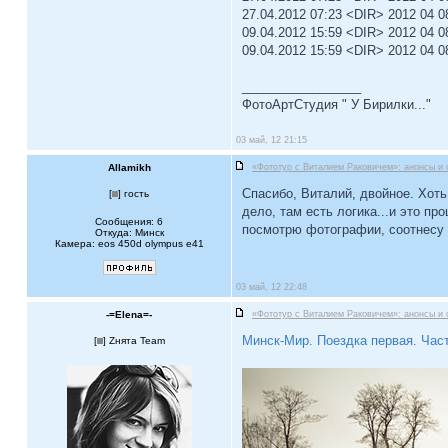
27.04.2012 07:23 <DIR> 2012 04 0
09.04.2012 15:59 <DIR> 2012 04 0
09.04.2012 15:59 <DIR> 2012 04 
_________________
ФотоАртСтудия " У Бирилки..."
03 май, 12 21:15
Allamikh
«Фототур с Виталием Раковичем»: анонсы и 
Спасибо, Виталий, двойное. Хоть
[
] гость
дело, там есть логика...и это п
Сообщения: 6
посмотрю фотографии, соотнесу о
Откуда: Минск
Камера: eos 450d olympus e41
03 май, 12 22:48
-=Elena=-
«Фототур с Виталием Раковичем»: анонсы и 
Минск-Мир. Поездка первая. Час
[
] Zнята Team