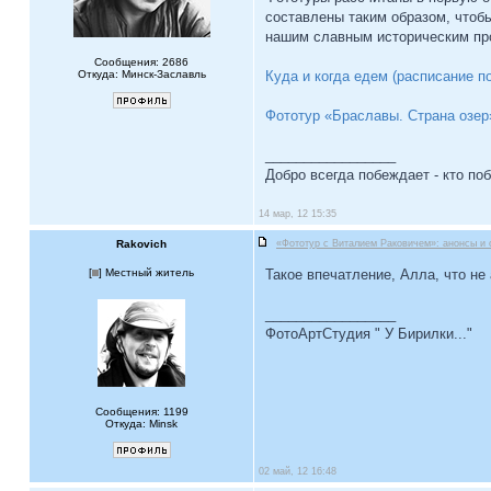
составлены таким образом, чтоб
нашим славным историческим п
Сообщения: 2686
Откуда: Минск-Заславль
Куда и когда едем (расписание п
Фототур «Браславы. Страна озер
_________________
Добро всегда побеждает - кто по
14 мар, 12 15:35
Rakovich
«Фототур с Виталием Раковичем»: анонсы и 
[
] Местный житель
Такое впечатление, Алла, что не 
_________________
ФотоАртСтудия " У Бирилки..."
Сообщения: 1199
Откуда: Minsk
02 май, 12 16:48