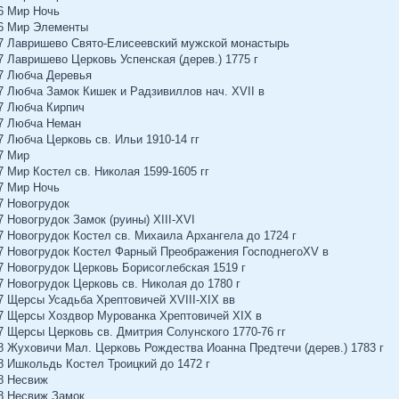
06 Мир Ночь
06 Мир Элементы
 07 Лавришево Свято-Елисеевский мужской монастырь
07 Лавришево Церковь Успенская (дерев.) 1775 г
07 Любча Деревья
07 Любча Замок Кишек и Радзивиллов нач. XVII в
07 Любча Кирпич
07 Любча Неман
7 Любча Церковь св. Ильи 1910-14 гг
07 Мир
7 Мир Костел св. Николая 1599-1605 гг
07 Мир Ночь
07 Новогрудок
7 Новогрудок Замок (руины) XIII-XVI
07 Новогрудок Костел св. Михаила Архангела до 1724 г
 07 Новогрудок Костел Фарный Преображения ГосподнегоXV в
07 Новогрудок Церковь Борисоглебская 1519 г
7 Новогрудок Церковь св. Николая до 1780 г
07 Щерсы Усадьба Хрептовичей XVIII-XIX вв
 07 Щерсы Хоздвор Мурованка Хрептовичей XIX в
07 Щерсы Церковь св. Дмитрия Солунского 1770-76 гг
08 Жуховичи Мал. Церковь Рождества Иоанна Предтечи (дерев.) 1783 г
08 Ишкольдь Костел Троицкий до 1472 г
08 Несвиж
08 Несвиж Замок