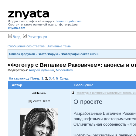
Форум фотографов в Беларуси:
forum.znyata.com
Смотрите также основной портал фотографов:
znyata.com
Вход
Регистрация
Сообщения без ответов
|
Активные темы
Список форумов
»
Фото Форум
»
Фотографическая жизнь
«Фототур с Виталием Раковичем»: анонсы и 
Модераторы:
Андрей Дубинин
,
Moderators
На страницу
Пред.
1
,
2
,
3
,
4
,
5
След.
Автор
Сообщение
-=Elena=-
«Фототур с Виталием Раковичем»: анонсы и 
О проекте
[
] Zнята Team
Разработанные Виталием Ракович
ландшафтными достопримечатель
Отличительная особенность «Фот
Фототуры рассчитаны в первую о