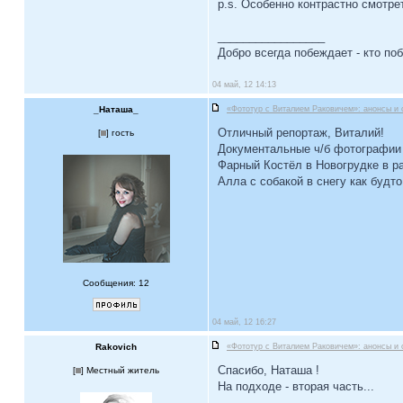
p.s. Особенно контрастно смотр
_________________
Добро всегда побеждает - кто по
04 май, 12 14:13
_Наташа_
«Фототур с Виталием Раковичем»: анонсы и 
Отличный репортаж, Виталий!
[
] гость
Документальные ч/б фотографии
Фарный Костёл в Новогрудке в р
Алла с собакой в снегу как будто
Сообщения: 12
04 май, 12 16:27
Rakovich
«Фототур с Виталием Раковичем»: анонсы и 
Спасибо, Наташа !
[
] Местный житель
На подходе - вторая часть...