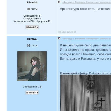
Allamikh
«Фототур с Виталием Раковичем»: анонсы и 
Архитектура тоже есть, на осталь
[
] гость
Сообщения: 6
Откуда: Минск
Камера: eos 450d olympus e41
02 май, 12 22:16
_Наташа_
«Фототур с Виталием Раковичем»: анонсы и 
В нашей группе было два папара
[
] гость
И ты абсолютно права: древности
прежде всего? Конечно, себя сам
Взять даже и Раковича: у него и 
Комментарий к файлу:
Ещё одно фото дл
Сообщения: 12