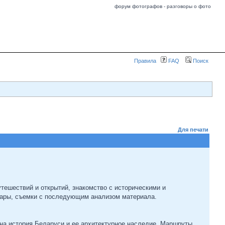
форум фотографов - разговоры о фото
Правила
FAQ
Поиск
Для печати
ешествий и открытий, знакомство с историческими и
ары, съемки с последующим анализом материала.
на история Беларуси и ее архитектурное наследие. Маршруты