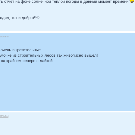
еть отчет на фоне солнечной теплой погоды в данный момент времени
бедил, тот и добрый!©
отзывы
 очень выразительные.
амочке из строительных лесов так живописно вышел!
 на крайнем севере с лайкой.
отзывы