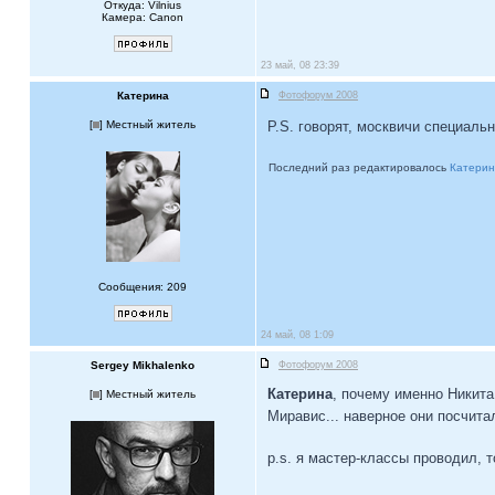
Откуда: Vilnius
Камера: Canon
23 май, 08 23:39
Катерина
Фотофорум 2008
[
] Местный житель
P.S. говорят, москвичи специаль
Последний раз редактировалось
Катери
Сообщения: 209
24 май, 08 1:09
Sergey Mikhalenko
Фотофорум 2008
Катерина
, почему именно Никита
[
] Местный житель
Миравис... наверное они посчитал
p.s. я мастер-классы проводил, т