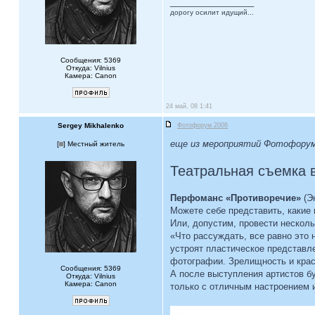
_________________
дорогу осилит идущий...
Сообщения: 5369
Откуда: Vilnius
Камера: Canon
24 май, 08 1:41
Sergey Mikhalenko
Фотофорум 2008
еще из мероприятий Фотофорум
[
] Местный житель
Театральная съемка 
Перфоманс «Противоречие»
(Э
Можете себе представить, какие
Или, допустим, провести нескол
«Что рассуждать, все равно это 
устроят пластическое представле
фотографии. Зрелищность и крас
Сообщения: 5369
А после выступления артистов б
Откуда: Vilnius
Камера: Canon
только с отличным настроением 