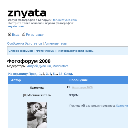
Форум фотографов в Беларуси:
forum.znyata.com
Смотрите также основной портал фотографов:
znyata.com
Вход
Регистрация
Сообщения без ответов
|
Активные темы
Список форумов
»
Фото Форум
»
Фотографическая жизнь
Фотофорум 2008
Модераторы:
Андрей Дубинин
,
Moderators
На страницу
Пред.
1
,
2
,
3
,
4
,
5
...
14
След.
Автор
Сообщение
Катерина
Фотофорум 2008
ждем...
[
] Местный житель
Последний раз редактировалось
Катери