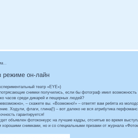
а...
в режиме он-лайн
кспериментальный театр «EYE»)
 потрясающие снимки получились, если бы фотограф имел возможность 
ько часов среди дикарей и пещерных людей?
невозможно», – скажете вы. «Возможно!» – ответят вам ребята из моло
ние. Ходули, флаги, глина(!) – вот далеко не вся атрибутика перфоман
очность гарантируется!
удет объявлен фотоконкурс на лучшие кадры, отснятые во время выступ
и хорошими снимками, но и со специальными призами от журнала «Фото