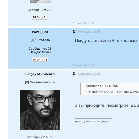
Сообщения: 209
23 май, 08 10:08
Pavel_Fed
Фотофорум 2008
[
] Читатель
Пойду на открытие 4-го и дальше
Сообщения: 28
Откуда: Минск
23 май, 08 14:05
Sergey Mikhalenko
Фотофорум 2008
[
] Местный житель
Катерина писал(а):
Не понимаю, а что там дел
а вы приходите, посмотрите, да 
_________________
дорогу осилит идущий...
Сообщения: 5369