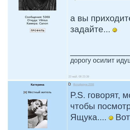
а вы приходит
Сообщения: 5369
Откуда: Vilnius
Камера: Canon
задайте...
____________
дорогу осилит идущ
23 май, 08 23:39
Катерина
Фотофорум 2008
P.S. говорят, 
[
] Местный житель
чтобы посмотр
Ящука....
Вот