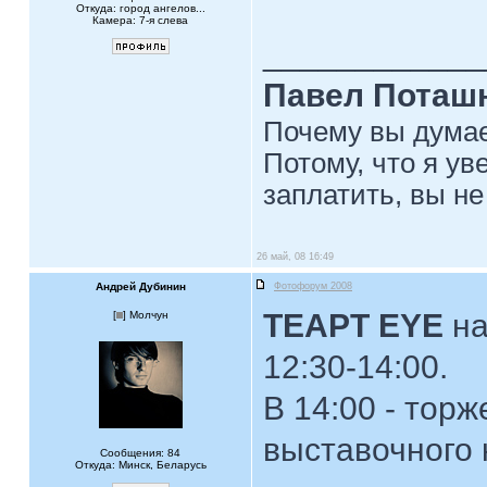
Откуда: город ангелов...
Камера: 7-я слева
____________
Павел Поташ
Почему вы думае
Потому, что я ув
заплатить, вы не
26 май, 08 16:49
Андрей Дубинин
Фотофорум 2008
ТЕАРТ EYE
на
[
] Молчун
12:30-14:00.
В 14:00 - тор
выставочного
Сообщения: 84
Откуда: Минск, Беларусь