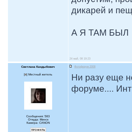
дикарей и пе
А Я ТАМ БЫЛ
24 май, 08 19:23
Светлана Кандыбович
Фотофорум 2008
Ни разу еще н
[
] Местный житель
форуме.... Ин
Сообщения: 583
Откуда: Минск
Камера: CANON