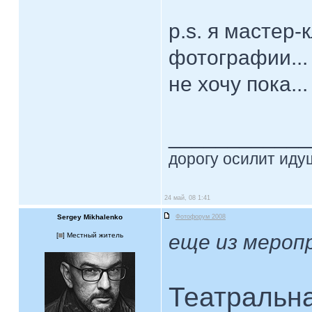
p.s. я мастер-
фотографии... 
не хочу пока..
____________
дорогу осилит идущ
24 май, 08 1:41
Sergey Mikhalenko
Фотофорум 2008
еще из мероп
[
] Местный житель
Театральна