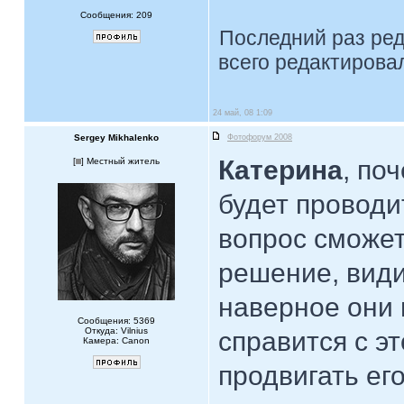
Сообщения: 209
Последний раз ре
всего редактировал
24 май, 08 1:09
Sergey Mikhalenko
Фотофорум 2008
Катерина
, по
[
] Местный житель
будет проводи
вопрос сможет
решение, види
наверное они 
Сообщения: 5369
Откуда: Vilnius
справится с э
Камера: Canon
продвигать его