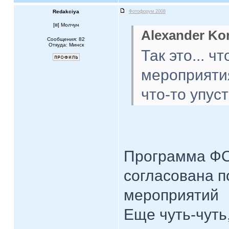
Redakciya
Фотофорум 2008
[
] Молчун
Alexander Ko
Сообщения: 82
Откуда: Минск
Так это... ч
мероприятия
что-то упуст
Программа Ф
согласована п
мероприятий
Еще чуть-чуть,