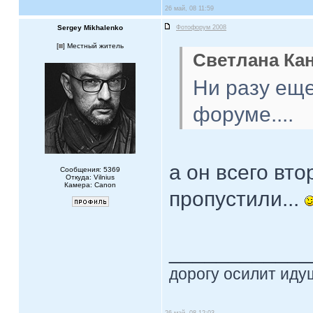
26 май, 08 11:59
Sergey Mikhalenko
Фотофорум 2008
[
] Местный житель
Светлана Ка
Ни разу ещ
форуме....
а он всего вто
Сообщения: 5369
Откуда: Vilnius
Камера: Canon
пропустили...
____________
дорогу осилит идущ