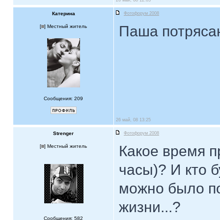
26 май, 08 12:03
Катерина
Фотофорум 2008
Паша потрясаю
[
] Местный житель
Сообщения: 209
26 май, 08 13:25
Strenger
Фотофорум 2008
Какое время п
[
] Местный житель
часы)? И кто б
можно было по
жизни...?
Сообщения: 582