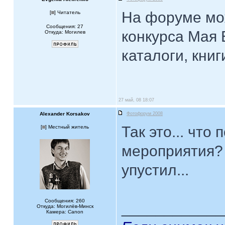
На форуме мож
[
] Читатель
Сообщения: 27
конкурса Мая 
Откуда: Могилев
каталоги, книги
27 май, 08 18:07
Alexander Korsakov
Фотофорум 2008
Так это... что
[
] Местный житель
мероприятия? Г
упустил...
Сообщения: 260
____________
Откуда: Могилёв-Минск
Камера: Canon