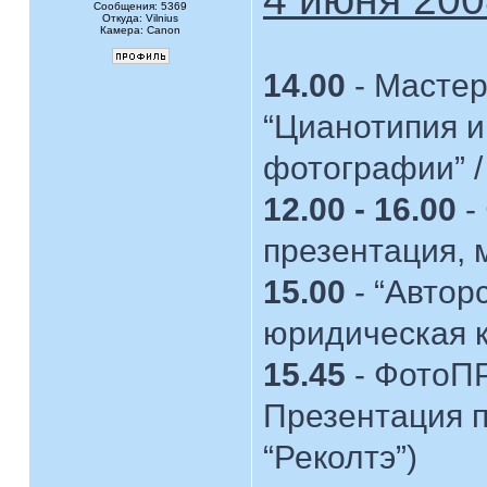
Сообщения: 5369
Откуда: Vilnius
Камера: Canon
14.00
- Мастер
“Цианотипия и
фотографии” 
12.00 - 16.00
-
презентация, 
15.00
- “Автор
юридическая к
15.45
- ФотоП
Презентация п
“Реколтэ”)