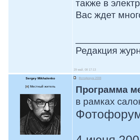
также в элект
Вас ждет мног
____________
Редакция жур
29 май, 08 17:13
Sergey Mikhalenko
Фотофорум 2008
Программа м
[
] Местный житель
в рамках сало
Фотофорум
4 июня 200