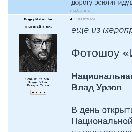
дорогу осилит идущ
24 май, 08 15:09
Sergey Mikhalenko
Фотофорум 2008
еще из мероп
[
] Местный житель
Фотошоу «
Национальная
Сообщения: 5369
Откуда: Vilnius
Влад Урзов
Камера: Canon
В день откры
Национальной