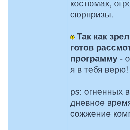
костюмах, огр
сюрпризы.
Так как зре
готов рассмо
программу
- 
я в тебя верю! 
ps: огненных 
дневное время
сожжение комп