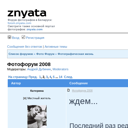
Форум фотографов в Беларуси:
forum.znyata.com
Смотрите также основной портал
фотографов:
znyata.com
Вход
Регистрация
Сообщения без ответов
|
Активные темы
Список форумов
»
Фото Форум
»
Фотографическая жизнь
Фотофорум 2008
Модераторы:
Андрей Дубинин
,
Moderators
На страницу
Пред.
1
,
2
,
3
,
4
,
5
...
14
След.
Автор
Сообщение
Катерина
Фотофорум 2008
ждем...
[
] Местный житель
Последний раз ре