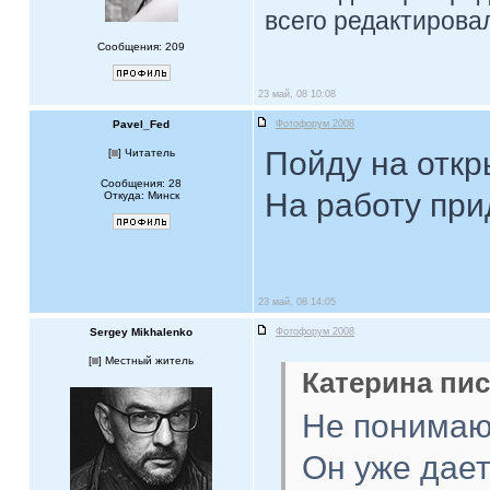
всего редактировал
Сообщения: 209
23 май, 08 10:08
Pavel_Fed
Фотофорум 2008
Пойду на откр
[
] Читатель
Сообщения: 28
На работу при
Откуда: Минск
23 май, 08 14:05
Sergey Mikhalenko
Фотофорум 2008
[
] Местный житель
Катерина пис
Не понимаю,
Он уже дае