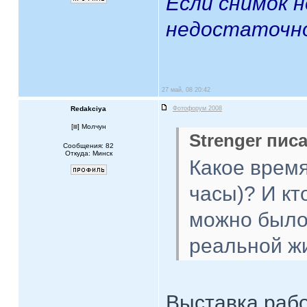
Если снимок 
недостаточно
27 май, 08 20:42
Redakciya
Фотофорум 2008
[
] Молчун
Strenger писа
Сообщения: 82
Откуда: Минск
Какое время
часы)? И кт
можно было 
реальной жи
Выставка работ