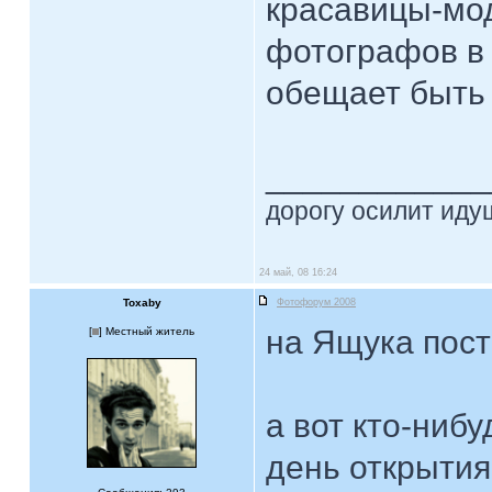
красавицы-мод
фотографов в
обещает быть
____________
дорогу осилит идущ
24 май, 08 16:24
Toxaby
Фотофорум 2008
на Ящука пост
[
] Местный житель
а вот кто-нибу
день открытия 