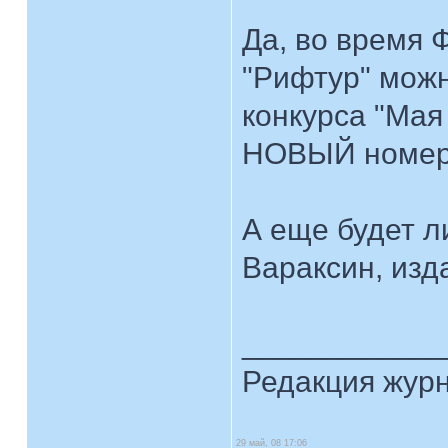
Да, во время
"Рифтур" можн
конкурса "Мая
НОВЫЙ номер 
А еще будет л
Вараксин, изд
____________
Редакция жур
29 май, 08 17:06