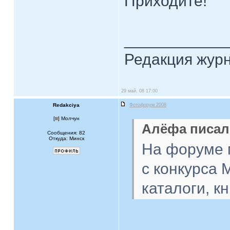
Приходите!
____________
Редакция жур
29 май, 08 17:00
Redakciya
Фотофорум 2008
[
] Молчун
Алёфа писал(
Сообщения: 82
Откуда: Минск
На форуме 
с конкурса 
каталоги, кн