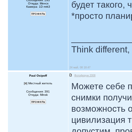
Сообщения: 293
будет такого, 
Откуда: Менск
Камера: 1D mrk3
*просто планир
____________
Think different, 
24 май, 08 18:47
Paul Osipoff
Фотофорум 2008
Можете себе п
[
] Местный житель
Сообщения: 391
снимки получи
Откуда: Minsk
возможность о
цивилизация т
допустим, про