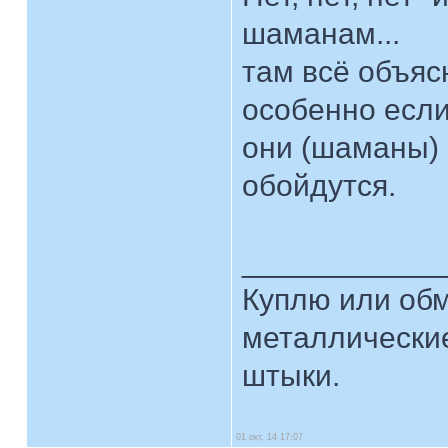
шаманам...
там всё объясн
особенно если
они (шаманы) э
обойдутся.
____________
Куплю или об
металлические
штыки.
01 окт, 14 17:07