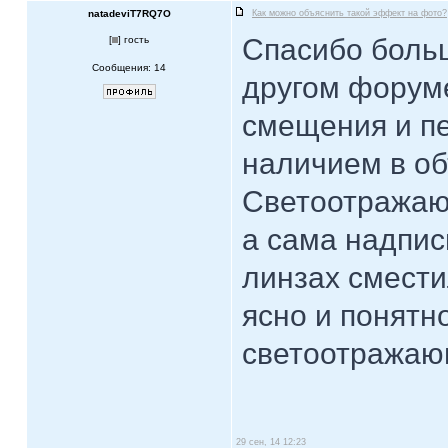
natadeviT7RQ7O
Как можно объяснить такой эффект на фото?
Спасибо больш
[
] гость
Сообщения: 14
другом форуме
смещения и пе
наличием в об
Светоотражающ
а сама надпис
линзах смести
ясно и понятн
светоотражаю
29 сен, 14 12:23