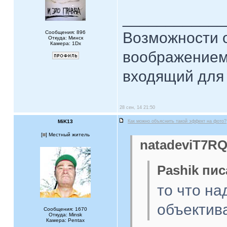
____________
Сообщения: 896
Возможности 
Откуда: Минск
Камера: 1Dx
воображением
входящий для 
28 сен, 14 21:50
MiK13
Как можно объяснить такой эффект на фото?
[
] Местный житель
natadeviT7RQ
Pashik пис
то что на
объектива
Сообщения: 1670
Откуда: Minsk
Камера: Pentax