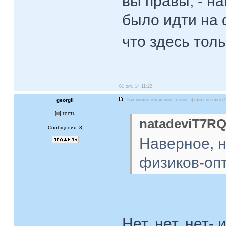
вы правы, - н
было идти на 
что здесь то
01 окт, 14 11:22
georgii
Как можно объяснить такой эффект на фото?
[
] гость
natadeviT7RQ
Сообщения: 8
Наверное, 
физиков-оп
Нет, нет, нет-