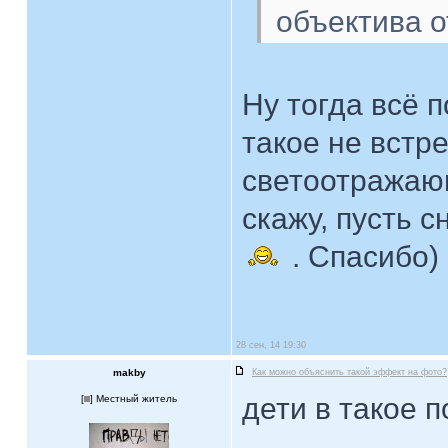
объектива о
Ну тогда всё 
такое не встр
светоотражаю
скажу, пусть с
. Спасибо)
28 сен, 14 19:30
makby
Как можно объяснить такой эффект на фото?
дети в такое 
[
] Местный житель