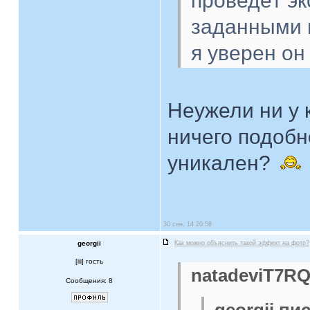
проведёт эк
заданными п
я уверен он
Неужели ни у 
ничего подобн
уникален?
30 сен, 14 20:58
georgii
Как можно объяснить такой эффект на фото?
[
] гость
natadeviT7RQ
Сообщения: 8