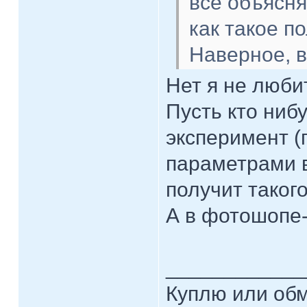
всё объясня
как такое п
Наверное, 
Нет я не любит
Пусть кто ниб
эксперимент (
параметрами в
получит таког
А в фотошопе- 
____________
Куплю или об