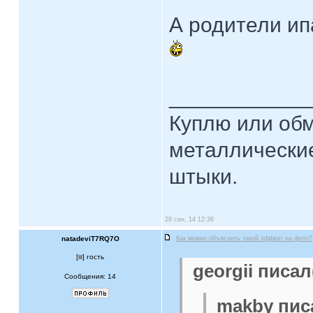
А родители ип
____________
Куплю или об
металлические
штыки.
29 сен, 14 12:36
natadeviT7RQ7O
Как можно объяснить такой эффект на фото?
[
] гость
georgii писал
Сообщения: 14
makby писа