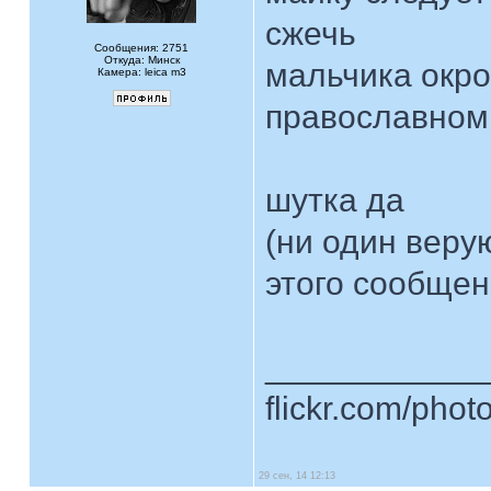
сжечь
Сообщения: 2751
Откуда: Минск
мальчика окро
Камера: leica m3
православном
шутка да
(ни один веру
этого сообщен
____________
flickr.com/phot
29 сен, 14 12:13