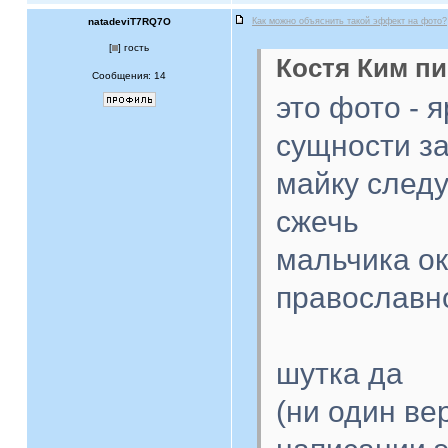
natadeviT7RQ7O
Как можно объяснить такой эффект на фото?
[
] гость
Костя Ким пи
Сообщения: 14
это фото - 
сущности з
майку следу
сжечь
мальчика ок
православн
шутка да
(ни один в