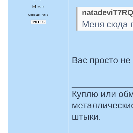
[
] гость
natadeviT7RQ
Сообщения: 8
Меня сюда 
Вас просто не 
____________
Куплю или об
металлические
штыки.