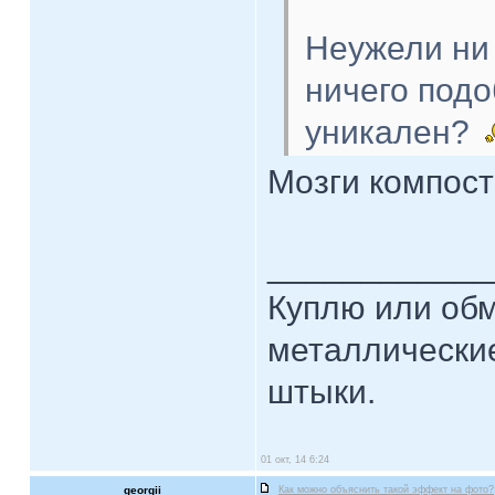
Неужели ни 
ничего под
уникален?
Мозги компост
____________
Куплю или об
металлические
штыки.
01 окт, 14 6:24
georgii
Как можно объяснить такой эффект на фото?