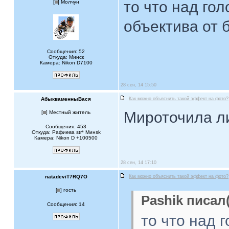
то что над гол
[
] Молчун
объектива от 
Сообщения: 52
Откуда: Минск
Камера: Nikon D7100
28 сен, 14 15:50
АбыкваменныВася
Как можно объяснить такой эффект на фото?
Мироточила л
[
] Местный житель
Сообщения: 453
Откуда: Рафиева str* Mинsk
Камера: Nikon D +100500
28 сен, 14 17:10
natadeviT7RQ7O
Как можно объяснить такой эффект на фото?
[
] гость
Pashik писал(
Сообщения: 14
то что над 