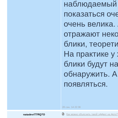
наблюдаемый о
показаться оч
очень велика.
отражают неко
блики, теорети
На практике у
блики будут н
обнаружить. А
появляться.
28 сен, 14 22:36
natadeviT7RQ7O
Как можно объяснить такой эффект на фото?