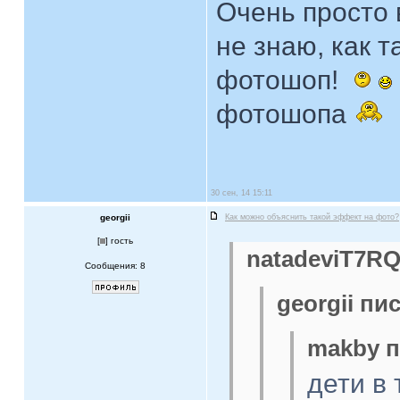
Очень просто 
не знаю, как т
фотошоп!
фотошопа
30 сен, 14 15:11
georgii
Как можно объяснить такой эффект на фото?
[
] гость
natadeviT7RQ
Сообщения: 8
georgii пис
makby п
дети в