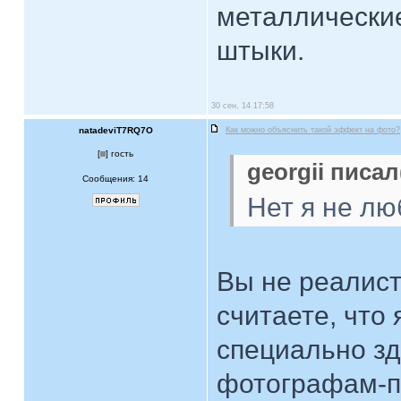
металлические
штыки.
30 сен, 14 17:58
natadeviT7RQ7O
Как можно объяснить такой эффект на фото?
[
] гость
georgii писал
Сообщения: 14
Нет я не лю
Вы не реалист
считаете, что
специально зд
фотографам-п