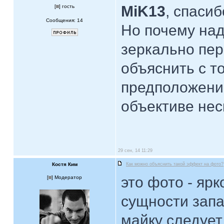
MiK13
, спасиб
[
] гость
Сообщения: 14
Но почему над
зеркально пер
объяснить с т
предположение,
объективе нес
29 сен, 14 11:29
Костя Ким
Как можно объяснить такой эффект на фото?
это фото - яр
[
] Модератор
сущности зап
майку следует