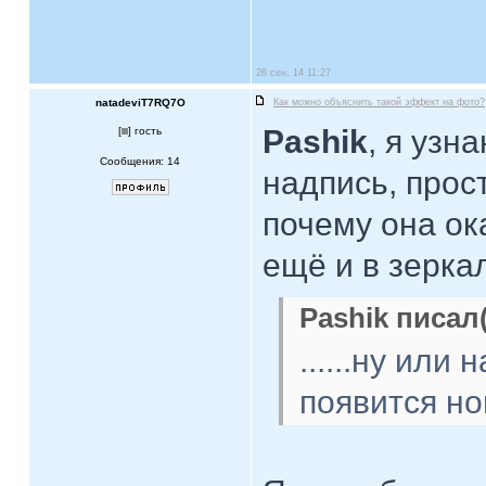
28 сен, 14 11:27
natadeviT7RQ7O
Как можно объяснить такой эффект на фото?
Pashik
, я узн
[
] гость
Сообщения: 14
надпись, прос
почему она ок
ещё и в зерк
Pashik писал(
......ну или
появится нов