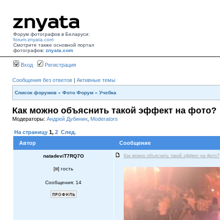
Форум фотографов в Беларуси:
forum.znyata.com
Смотрите также основной портал
фотографов:
znyata.com
Вход
Регистрация
Сообщения без ответов
|
Активные темы
Список форумов
»
Фото Форум
»
Учебка
Как можно объяснить такой эффект на фото?
Модераторы:
Андрей Дубинин
,
Moderators
На страницу
1
,
2
След.
Автор
Сообщение
natadeviT7RQ7O
Как можно объяснить такой эффект на фото?
[
] гость
Сообщения: 14