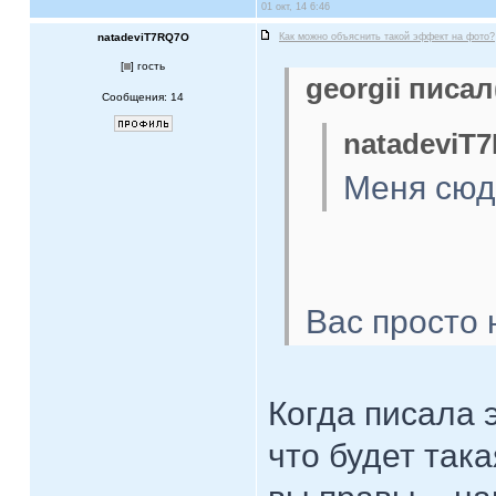
01 окт, 14 6:46
natadeviT7RQ7O
Как можно объяснить такой эффект на фото?
[
] гость
georgii писал
Сообщения: 14
natadeviT
Меня сюд
Вас просто 
Когда писала 
что будет так