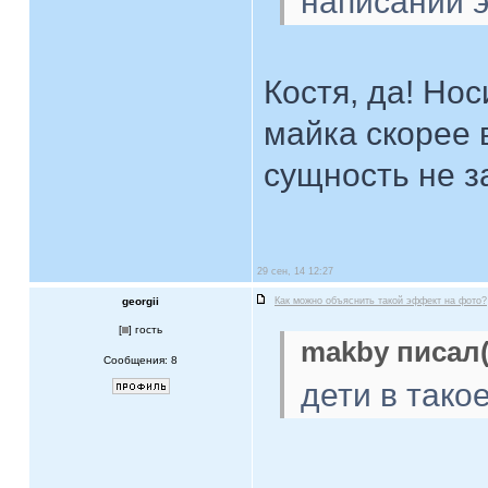
написании э
Костя, да! Но
майка скорее 
сущность не з
29 сен, 14 12:27
georgii
Как можно объяснить такой эффект на фото?
[
] гость
makby писал(
Сообщения: 8
дети в тако