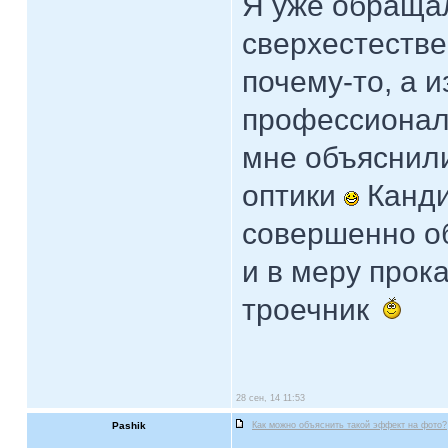
Я уже обраща
сверхестеств
почему-то, а 
профессионал
мне объяснил
оптики
Канди
совершенно о
и в меру прок
троечник
28 сен, 14 11:53
Pashik
Как можно объяснить такой эффект на фото?