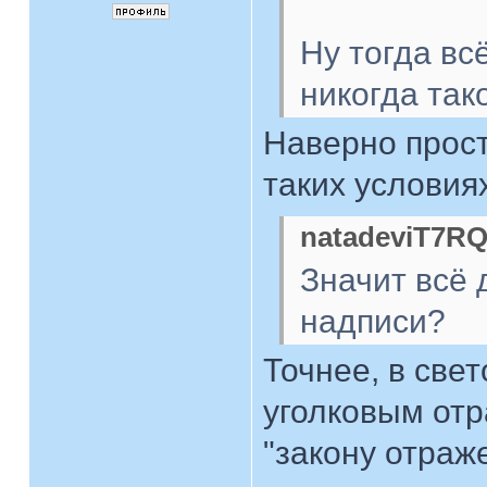
Ну тогда вс
никогда так
Наверно прост
таких условия
natadeviT7RQ
Значит всё
надписи?
Точнее, в свет
уголковым отр
"закону отраже