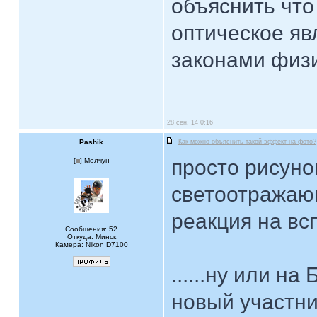
объяснить что 
оптическое яв
законами физи
28 сен, 14 0:16
Pashik
Как можно объяснить такой эффект на фото?
просто рисуно
[
] Молчун
светоотражаю
реакция на вс
Сообщения: 52
Откуда: Минск
Камера: Nikon D7100
......ну или н
новый участни