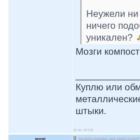
Неужели ни 
ничего под
уникален?
Мозги компост
____________
Куплю или об
металлические
штыки.
01 окт, 14 6:24
georgii
Как можно объяснить такой эффект на фото?