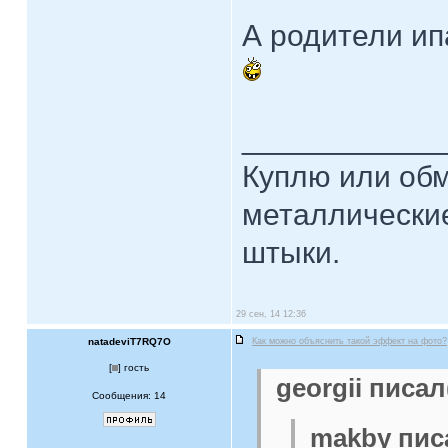
А родители ип
____________
Куплю или об
металлические
штыки.
29 сен, 14 12:36
natadeviT7RQ7O
Как можно объяснить такой эффект на фото?
[
] гость
georgii писал
Сообщения: 14
makby писа