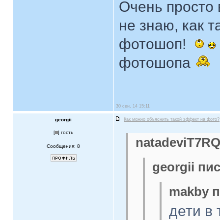
Очень просто 
не знаю, как т
фотошоп!
фотошопа
30 сен, 14 15:11
georgii
Как можно объяснить такой эффект на фото?
[
] гость
natadeviT7RQ
Сообщения: 8
georgii пис
makby п
дети в