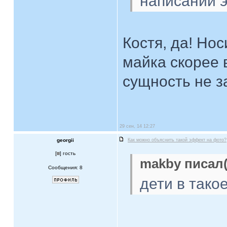
написании э
Костя, да! Но
майка скорее 
сущность не з
29 сен, 14 12:27
georgii
Как можно объяснить такой эффект на фото?
[
] гость
makby писал(
Сообщения: 8
дети в тако