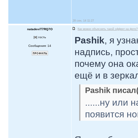
28 сен, 14 11:27
natadeviT7RQ7O
Как можно объяснить такой эффект на фото?
Pashik
, я узн
[
] гость
Сообщения: 14
надпись, прос
почему она ок
ещё и в зерк
Pashik писал(
......ну или
появится нов