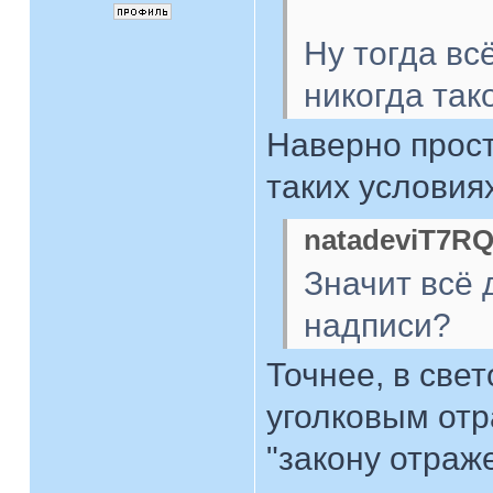
Ну тогда вс
никогда так
Наверно прост
таких условия
natadeviT7RQ
Значит всё
надписи?
Точнее, в свет
уголковым отр
"закону отраже