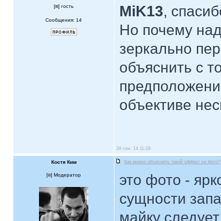
MiK13
, спасиб
[
] гость
Сообщения: 14
Но почему над
зеркально пер
объяснить с т
предположение,
объективе нес
29 сен, 14 11:29
Костя Ким
Как можно объяснить такой эффект на фото?
это фото - яр
[
] Модератор
сущности зап
майку следует