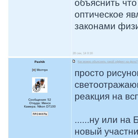
объяснить что 
оптическое яв
законами физи
28 сен, 14 0:16
Pashik
Как можно объяснить такой эффект на фото?
просто рисуно
[
] Молчун
светоотражаю
реакция на вс
Сообщения: 52
Откуда: Минск
Камера: Nikon D7100
......ну или н
новый участни