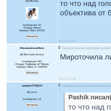
то что над гол
[
] Молчун
объектива от 
Сообщения: 52
Откуда: Минск
Камера: Nikon D7100
28 сен, 14 15:50
АбыкваменныВася
Как можно объяснить такой эффект на фото?
Мироточила л
[
] Местный житель
Сообщения: 453
Откуда: Рафиева str* Mинsk
Камера: Nikon D +100500
28 сен, 14 17:10
natadeviT7RQ7O
Как можно объяснить такой эффект на фото?
[
] гость
Pashik писал(
Сообщения: 14
то что над 