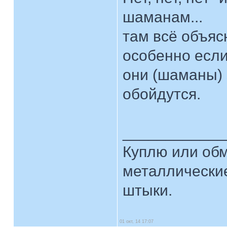
шаманам...
там всё объясн
особенно если
они (шаманы) э
обойдутся.
____________
Куплю или об
металлические
штыки.
01 окт, 14 17:07