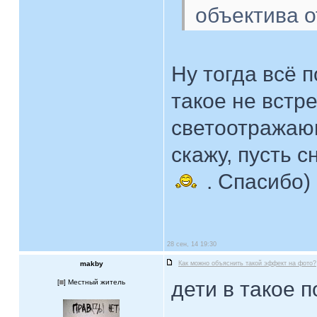
объектива о
Ну тогда всё 
такое не встр
светоотражаю
скажу, пусть с
. Спасибо)
28 сен, 14 19:30
makby
Как можно объяснить такой эффект на фото?
дети в такое 
[
] Местный житель