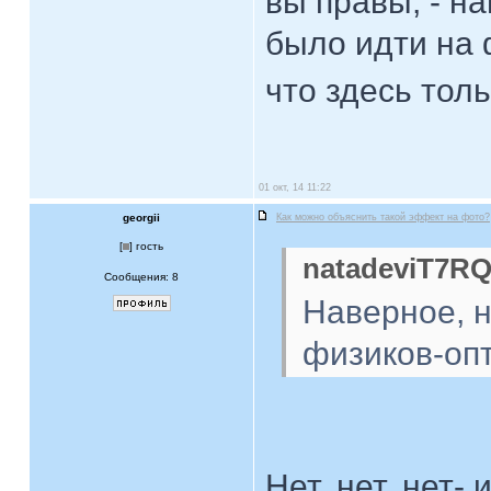
вы правы, - н
было идти на 
что здесь то
01 окт, 14 11:22
georgii
Как можно объяснить такой эффект на фото?
[
] гость
natadeviT7RQ
Сообщения: 8
Наверное, 
физиков-оп
Нет, нет, нет-