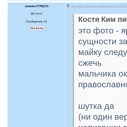
natadeviT7RQ7O
Как можно объяснить такой эффект на фото?
[
] гость
Костя Ким пи
Сообщения: 14
это фото - 
сущности з
майку следу
сжечь
мальчика ок
православн
шутка да
(ни один в