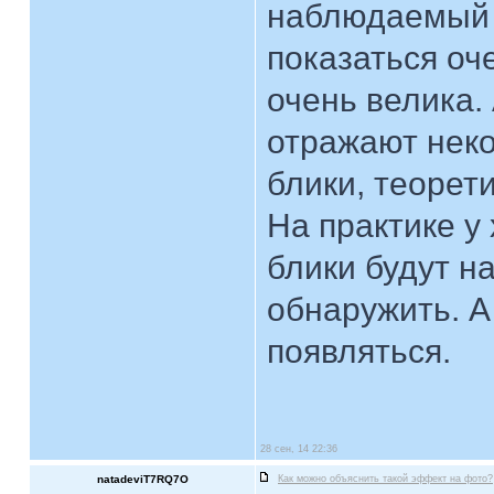
наблюдаемый о
показаться оч
очень велика.
отражают неко
блики, теорети
На практике у
блики будут н
обнаружить. А
появляться.
28 сен, 14 22:36
natadeviT7RQ7O
Как можно объяснить такой эффект на фото?