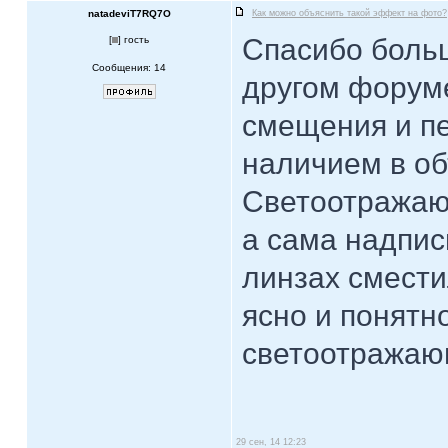
natadeviT7RQ7O
Как можно объяснить такой эффект на фото?
Спасибо больш
[
] гость
Сообщения: 14
другом форуме
смещения и пе
наличием в об
Светоотражающ
а сама надпис
линзах смести
ясно и понятн
светоотражаю
29 сен, 14 12:23