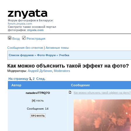
Форум фотографов в Беларуси:
forum.znyata.com
Смотрите также основной портал
фотографов:
znyata.com
Вход
Регистрация
Сообщения без ответов
|
Активные темы
Список форумов
»
Фото Форум
»
Учебка
Как можно объяснить такой эффект на фото?
Модераторы:
Андрей Дубинин
,
Moderators
На страницу
1
,
2
След.
Автор
Сообщение
natadeviT7RQ7O
Как можно объяснить такой эффект на фото?
[
] гость
Сообщения: 14