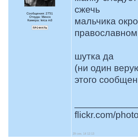
сжечь
Сообщения: 2751
Откуда: Минск
мальчика окро
Камера: leica m3
православном
шутка да
(ни один веру
этого сообщен
____________
flickr.com/phot
29 сен, 14 12:13