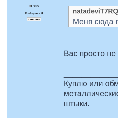
[
] гость
natadeviT7RQ
Сообщения: 8
Меня сюда 
Вас просто не 
____________
Куплю или об
металлические
штыки.