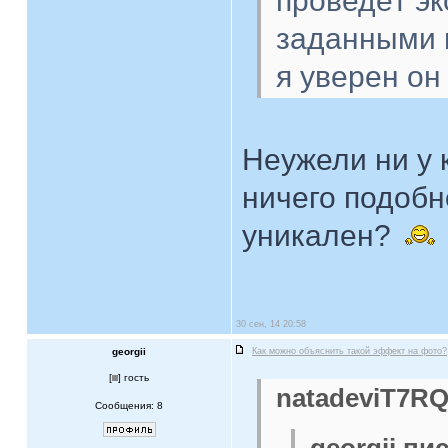
проведёт эк
заданными п
я уверен он
Неужели ни у 
ничего подобн
уникален?
30 сен, 14 20:58
georgii
Как можно объяснить такой эффект на фото?
[
] гость
natadeviT7RQ
Сообщения: 8