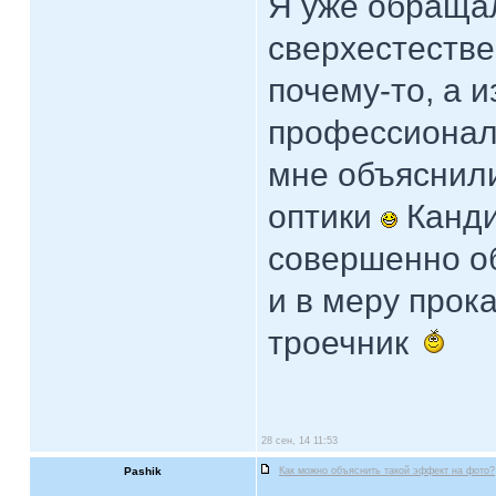
Я уже обраща
сверхестеств
почему-то, а 
профессионал
мне объяснил
оптики
Канди
совершенно о
и в меру прок
троечник
28 сен, 14 11:53
Pashik
Как можно объяснить такой эффект на фото?