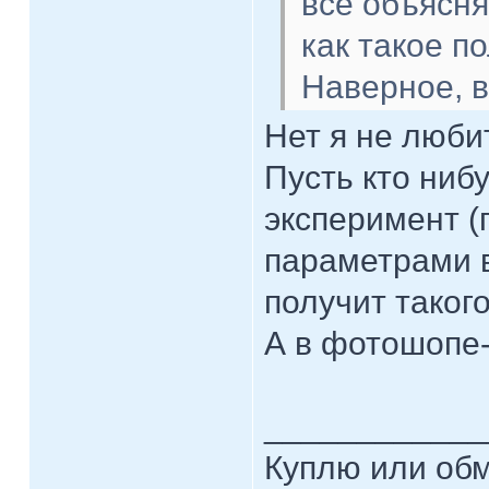
всё объясня
как такое п
Наверное, 
Нет я не любит
Пусть кто ниб
эксперимент (
параметрами в
получит таког
А в фотошопе- 
____________
Куплю или об