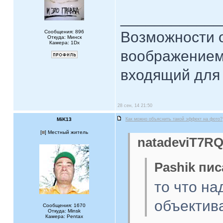
____________
Сообщения: 896
Возможности 
Откуда: Минск
Камера: 1Dx
воображением
входящий для 
28 сен, 14 21:50
MiK13
Как можно объяснить такой эффект на фото?
[
] Местный житель
natadeviT7RQ
Pashik пис
то что на
объектива
Сообщения: 1670
Откуда: Minsk
Камера: Pentax