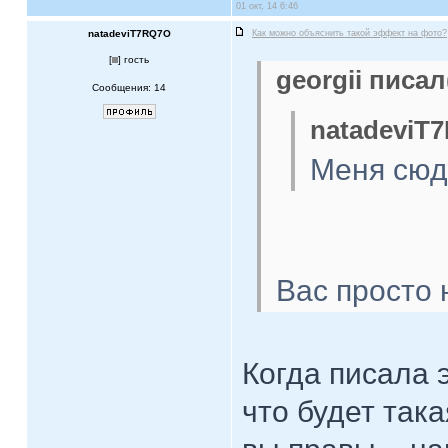
01 окт, 14 6:46
natadeviT7RQ7O
Как можно объяснить такой эффект на фото?
[
] гость
georgii писал
Сообщения: 14
natadeviT
Меня сюд
Вас просто 
Когда писала 
что будет так