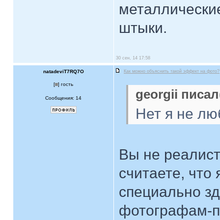
металлические
штыки.
30 сен, 14 17:58
natadeviT7RQ7O
Как можно объяснить такой эффект на фото?
[
] гость
georgii писал
Сообщения: 14
Нет я не лю
Вы не реалист
считаете, что
специально зд
фотографам-п