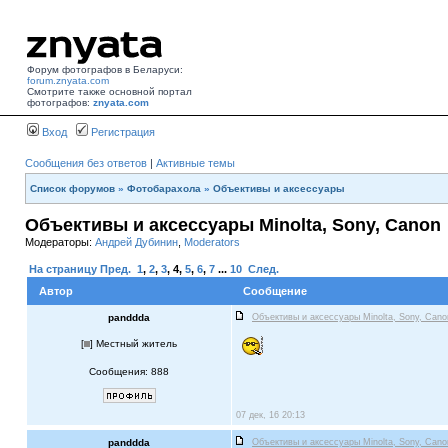
Форум фотографов в Беларуси:
forum.znyata.com
Смотрите также основной портал
фотографов:
znyata.com
Вход
Регистрация
Сообщения без ответов
|
Активные темы
Список форумов
»
Фотобарахола
»
Объективы и аксессуары
Объективы и аксессуары Minolta, Sony, Canon
Модераторы:
Андрей Дубинин
,
Moderators
На страницу
Пред.
1
,
2
,
3
,
4
,
5
,
6
,
7
...
10
След.
Автор
Сообщение
panddda
Объективы и аксессуары Minolta, Sony, Cano
[
] Местный житель
Сообщения: 888
07 дек, 16 20:13
panddda
Объективы и аксессуары Minolta, Sony, Cano