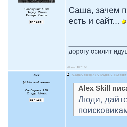
Саша, зачем п
Сообщения: 5369
Откуда: Vilnius
Камера: Canon
есть и сайт...
____________
дорогу осилит идущ
20 май, 10 23:58
Alex
«Солдаты победы» / А. Кладов, С. Пилипович
[
] Местный житель
Alex Skill пис
Сообщения: 238
Откуда: Минск
Люди, дайте
поисковикам