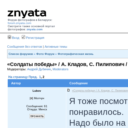
Форум фотографов в Беларуси:
forum.znyata.com
Смотрите также основной портал
фотографов:
znyata.com
Вход
Регистрация
Сообщения без ответов
|
Активные темы
Список форумов
»
Фото Форум
»
Фотографическая жизнь
«Солдаты победы» / А. Кладов, С. Пилипович 
Модераторы:
Андрей Дубинин
,
Moderators
На страницу
Пред.
1
,
2
Автор
Сообщение
Lubov
«Солдаты победы» / А. Кладов, С. Пилипович
Я тоже посмот
[
] Молчун
Сообщения: 61
понравилось.
Откуда: Минск
Надо было на 