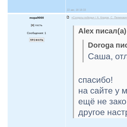
22 авг, 18 18:33
mopa9000
«Солдаты победы» / А. Кладов, С. Пилипович
[
] гость
Alex писал(а)
Сообщения: 1
Doroga пис
Саша, отл
спасибо!
на сайте у 
ещё не зако
другое нас