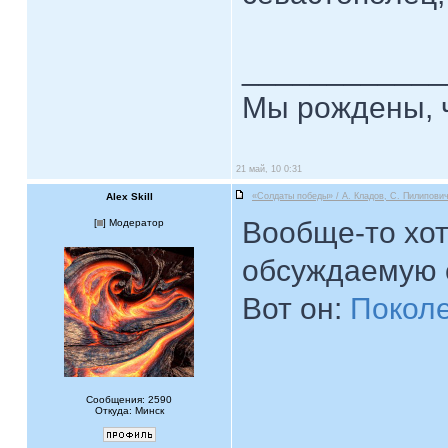
____________
Мы рождены, ч
21 май, 10 0:31
Alex Skill
«Солдаты победы» / А. Кладов, С. Пилипович
Вообще-то хот
[
] Модератор
обсуждаемую 
Вот он:
Покол
Сообщения: 2590
Откуда: Минск