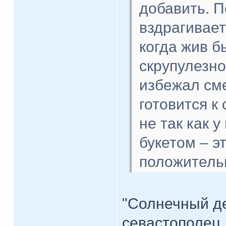
добавить. П
вздрагивает
когда жив б
скрупулезно
избежал сме
готовится к с
не так как 
букетом – э
положитель
"Солнечный де
севастополец,