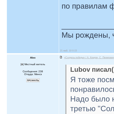
по правилам 
____________
Мы рождены, ч
21 май, 10 0:15
Alex
«Солдаты победы» / А. Кладов, С. Пилипович
[
] Местный житель
Lubov писал(
Сообщения: 238
Откуда: Минск
Я тоже посм
понравилос
Надо было н
третью "Со