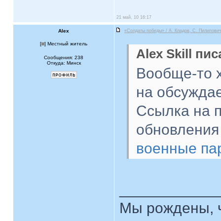
21 май, 10 16:17
Alex
«Солдаты победы» / А. Кладов, С. Пилипович
[
] Местный житель
Alex Skill пис
Сообщения: 238
Откуда: Минск
Вообще-то 
на обсужда
Ссылка на 
обновления
военные па
____________
Мы рождены, ч