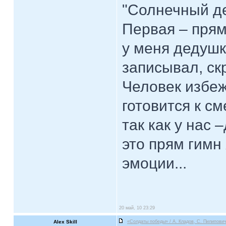
"Солнечный де
Первая – прямо
у меня дедушк
записывал, скр
Человек избеж
готовится к сме
так как у нас 
это прям гим
эмоции...
20 май, 10 23:29
Alex Skill
«Солдаты победы» / А. Кладов, С. Пилипович