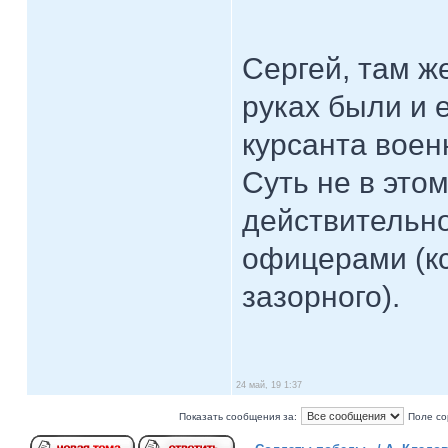
Сергей, там ж
руках были и 
курсанта воен
Суть не в этом
действительн
офицерами (кс
зазорного).
24 май, 19 1:37
Показать сообщения за:
Поле со