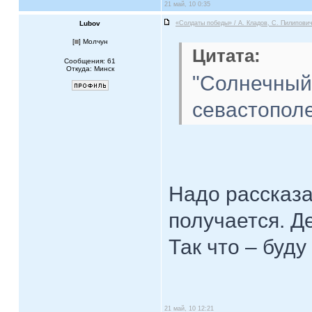
21 май, 10 0:35
Lubov
«Солдаты победы» / А. Кладов, С. Пилипович
[
] Молчун
Цитата:
Сообщения: 61
Откуда: Минск
"Солнечный 
севастополе
Надо рассказа
получается. Д
Так что – буду
21 май, 10 12:21