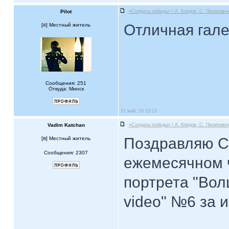
Pilot
«Солдаты победы» / А. Кладов, С. Пилипович
Отличная гале
[
] Местный житель
Сообщения: 251
Откуда: Минск
21 май, 10 13:13
Vadim Katchan
«Солдаты победы» / А. Кладов, С. Пилипович
Поздравляю С
[
] Местный житель
Сообщения: 2307
ежемесячном 
портрета "Вол
video" №6 за 