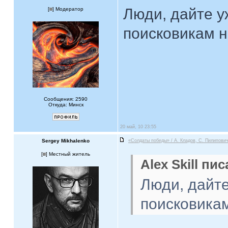
Люди, дайте у
[
] Модератор
поисковикам н
Сообщения: 2590
Откуда: Минск
20 май, 10 23:55
Sergey Mikhalenko
«Солдаты победы» / А. Кладов, С. Пилипович
[
] Местный житель
Alex Skill пис
Люди, дайте
поисковикам