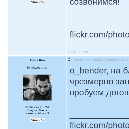
созвонимся!
____________
flickr.com/phot
11 сен, 19 17:13
Костя Ким
Rolleiflex 2,8C + кошерный комплект = 3050 р
o_bender, на 
[
] Модератор
чрезмерно за
пробуем догов
Сообщения: 2751
Откуда: Минск
____________
Камера: leica m3
flickr.com/phot