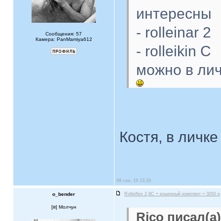
интересны
- rolleinar 2
Сообщения: 57
Камера: PanMamiya612
- rolleikin C
можно в лич
Костя, в личке
09 сен, 19 23:29
o_bender
Rolleiflex 2,8C + кошерный комплект = 3050 р
[
] Молчун
Rico писал(а)