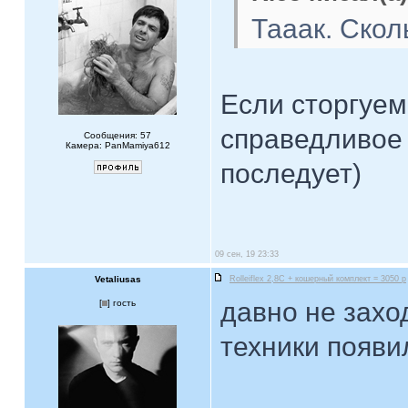
Тааак. Скол
Если сторгуем
справедливое
Сообщения: 57
Камера: PanMamiya612
последует)
09 сен, 19 23:33
Vetaliusas
Rolleiflex 2,8C + кошерный комплект = 3050 р
давно не захо
[
] гость
техники появи