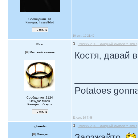
Сообщения: 13
Камера: hasselblad
10 сен, 19 21:40
Rico
Rolleiflex 2,8C + кошерный комплект = 3050 р
Костя, давай 
[
] Местный житель
____________
Potatoes gonna
Сообщения: 2124
Откуда: Minsk
Камера: обскура
11 сен, 19 7:48
o_bender
Rolleiflex 2,8C + кошерный комплект = 3050 р
Заезжайте
[
] Молчун