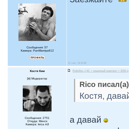
Сообщения: 57
Камера: PanMamiya612
11 сен, 19 8:46
Костя Ким
Rolleiflex 2,8C + кошерный комплект = 3050 р
[
] Модератор
Rico писал(а)
Костя, дава
а давай
Сообщения: 2751
Откуда: Минск
Камера: leica m3