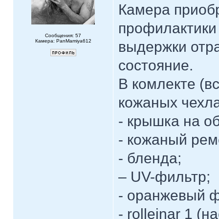
Камера приоб
профилактики 
Сообщения: 57
Камера: PanMamiya612
выдержки отр
состояние.
В комлекте (вс
кожаных чехла
- крышка на о
- кожаный рем
- бленда;
– UV-фильтр;
- оранжевый ф
- rolleinar 1 