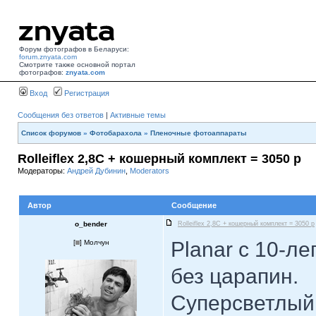
Форум фотографов в Беларуси:
forum.znyata.com
Смотрите также основной портал
фотографов:
znyata.com
Вход
Регистрация
Сообщения без ответов
|
Активные темы
Список форумов
»
Фотобарахола
»
Пленочные фотоаппараты
Rolleiflex 2,8C + кошерный комплект = 3050 р
Модераторы:
Андрей Дубинин
,
Moderators
Автор
Сообщение
o_bender
Rolleiflex 2,8C + кошерный комплект = 3050 р
Planar с 10-л
[
] Молчун
без царапин.
Суперсветлый 