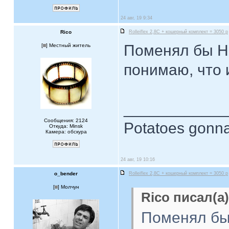
24 авг, 19 9:34
Rico
Rolleiflex 2,8C + кошерный комплект = 3050 р
Поменял бы На
[
] Местный житель
понимаю, что 
____________
Сообщения: 2124
Potatoes gonna
Откуда: Minsk
Камера: обскура
24 авг, 19 10:16
o_bender
Rolleiflex 2,8C + кошерный комплект = 3050 р
[
] Молчун
Rico писал(а)
Поменял бы 