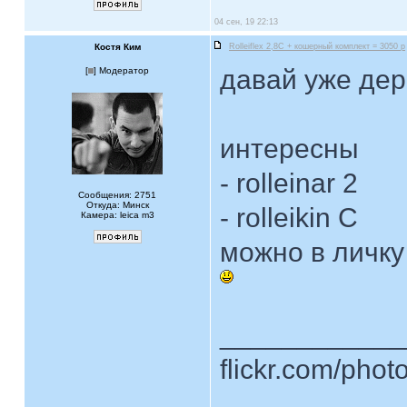
04 сен, 19 22:13
Костя Ким
Rolleiflex 2,8C + кошерный комплект = 3050 р
давай уже де
[
] Модератор
интересны
- rolleinar 2
Сообщения: 2751
Откуда: Минск
- rolleikin C
Камера: leica m3
можно в личку
____________
flickr.com/phot