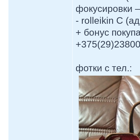
фокусировки —
- rolleikin C 
+ бонус покуп
+375(29)2380
фотки с тел.: