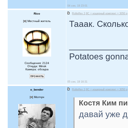
04 сен, 19 23:01
Rico
Rolleiflex 2,8C + кошерный комплект = 3050 р
Тааак. Скольк
[
] Местный житель
____________
Potatoes gonna
Сообщения: 2124
Откуда: Minsk
Камера: обскура
05 сен, 19 16:31
o_bender
Rolleiflex 2,8C + кошерный комплект = 3050 р
[
] Молчун
Костя Ким пи
давай уже 