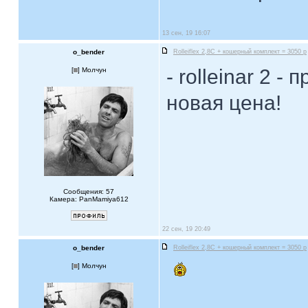
13 сен, 19 16:07
o_bender
Rolleiflex 2,8C + кошерный комплект = 3050 р
- rolleinar 2 - 
[
] Молчун
новая цена!
Сообщения: 57
Камера: PanMamiya612
22 сен, 19 20:49
o_bender
Rolleiflex 2,8C + кошерный комплект = 3050 р
[
] Молчун