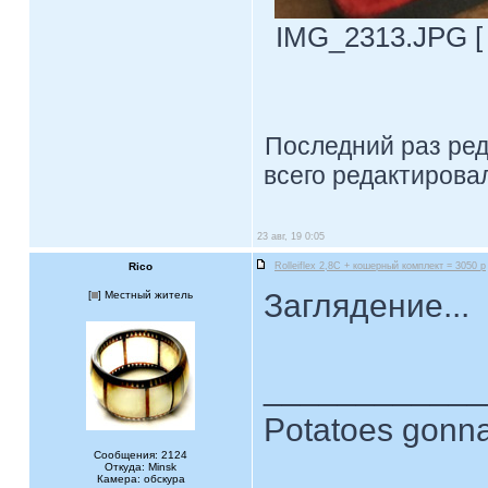
IMG_2313.JPG [ 
Последний раз ре
всего редактировал
23 авг, 19 0:05
Rico
Rolleiflex 2,8C + кошерный комплект = 3050 р
Заглядение...
[
] Местный житель
____________
Potatoes gonna
Сообщения: 2124
Откуда: Minsk
Камера: обскура