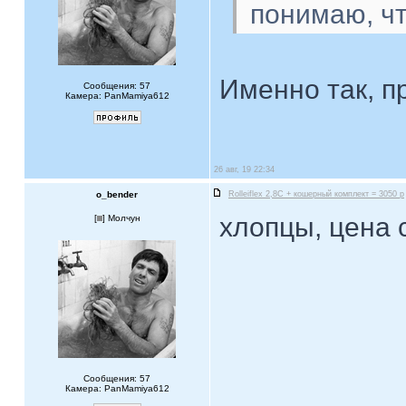
понимаю, ч
Именно так, п
Сообщения: 57
Камера: PanMamiya612
26 авг, 19 22:34
o_bender
Rolleiflex 2,8C + кошерный комплект = 3050 р
хлопцы, цена
[
] Молчун
Сообщения: 57
Камера: PanMamiya612