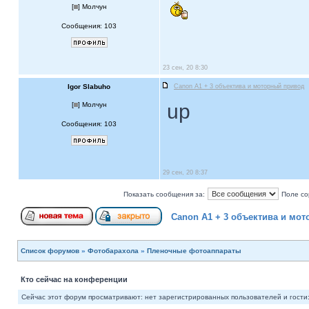
[
] Молчун
Сообщения: 103
23 сен, 20 8:30
Igor Slabuho
Canon A1 + 3 объектива и моторный привод
up
[
] Молчун
Сообщения: 103
29 сен, 20 8:37
Показать сообщения за:
Поле со
Canon A1 + 3 объектива и мо
Список форумов
»
Фотобарахола
»
Пленочные фотоаппараты
Кто сейчас на конференции
Сейчас этот форум просматривают: нет зарегистрированных пользователей и гости: