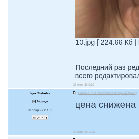
10.jpg [ 224.66 Кб 
Последний раз ре
всего редактировал
27 июл, 20 9:10
Igor Slabuho
Canon A1 + 3 объектива и моторный привод
цена снижена 
[
] Молчун
Сообщения: 103
30 июл, 20 13:31