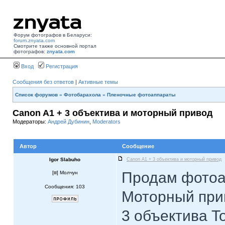
Форум фотографов в Беларуси:
forum.znyata.com
Смотрите также основной портал
фотографов:
znyata.com
Вход
Регистрация
Сообщения без ответов
|
Активные темы
Список форумов
»
Фотобарахола
»
Пленочные фотоаппараты
Canon A1 + 3 объектива и моторный привод
Модераторы:
Андрей Дубинин
,
Moderators
Автор
Сообщение
Igor Slabuho
Canon A1 + 3 объектива и моторный привод
Продам фотоа
[
] Молчун
Сообщения: 103
Моторный при
3 объектива T