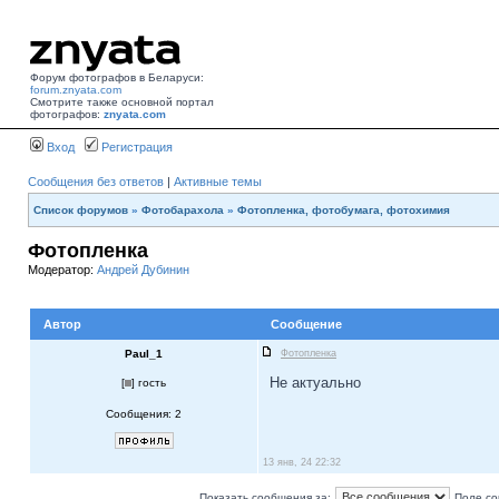
Форум фотографов в Беларуси:
forum.znyata.com
Смотрите также основной портал
фотографов:
znyata.com
Вход
Регистрация
Сообщения без ответов
|
Активные темы
Список форумов
»
Фотобарахола
»
Фотопленка, фотобумага, фотохимия
Фотопленка
Модератор:
Андрей Дубинин
Автор
Сообщение
Paul_1
Фотопленка
Не актуально
[
] гость
Сообщения: 2
13 янв, 24 22:32
Показать сообщения за:
Поле со