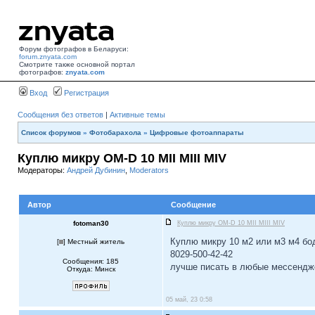
Форум фотографов в Беларуси:
forum.znyata.com
Смотрите также основной портал
фотографов:
znyata.com
Вход
Регистрация
Сообщения без ответов
|
Активные темы
Список форумов
»
Фотобарахола
»
Цифровые фотоаппараты
Куплю микру OM-D 10 MII MIII MIV
Модераторы:
Андрей Дубинин
,
Moderators
Автор
Сообщение
fotoman30
Куплю микру OM-D 10 MII MIII MIV
Куплю микру 10 м2 или м3 м4 бод
[
] Местный житель
8029-500-42-42
Сообщения: 185
лучше писать в любые мессенд
Откуда: Минск
05 май, 23 0:58