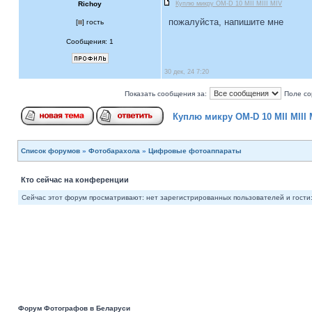
Richoy
Куплю микру OM-D 10 MII MIII MIV
пожалуйста, напишите мне
[
] гость
Сообщения: 1
30 дек, 24 7:20
Показать сообщения за:
Поле со
Куплю микру OM-D 10 MII MIII 
Список форумов
»
Фотобарахола
»
Цифровые фотоаппараты
Кто сейчас на конференции
Сейчас этот форум просматривают: нет зарегистрированных пользователей и гости:
Форум Фотографов в Беларуси