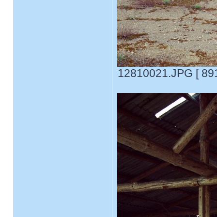
12810021.JPG [ 891