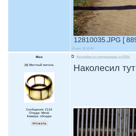
12810035.JPG [ 889
22 июн, 26 20:58
Rico
Фотографии по понедельникам! от КЛПФ.
Наколесил тут
[
] Местный житель
Сообщения: 2124
Откуда: Minsk
Камера: обскура