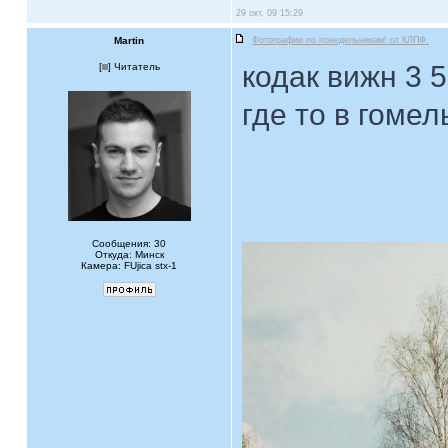
29 окт, 09 15:29
Martin
Фотографии по понедельникам! от КЛПФ.
кодак вижн 3 
[
] Читатель
где то в гоме
Сообщения: 30
Откуда: Минск
Камера: FUjica stx-1