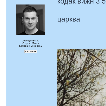
кодак вижн 3 
царква
Сообщения: 30
Откуда: Минск
Камера: FUjica stx-1