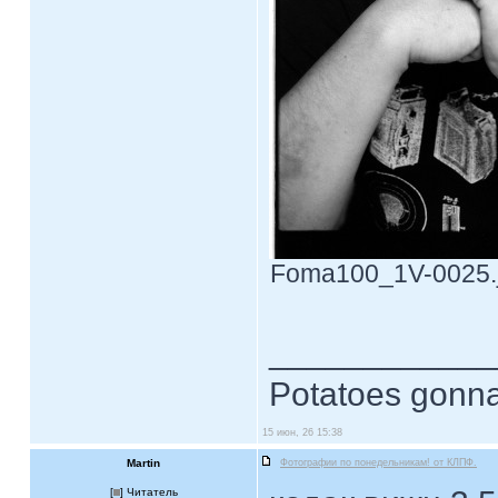
Foma100_1V-0025.jp
____________
Potatoes gonna
15 июн, 26 15:38
Martin
Фотографии по понедельникам! от КЛПФ.
[
] Читатель