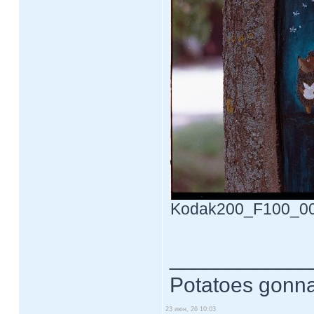
Kodak200_F100_0030
____________
Potatoes gonna
23 июн, 26 10:03