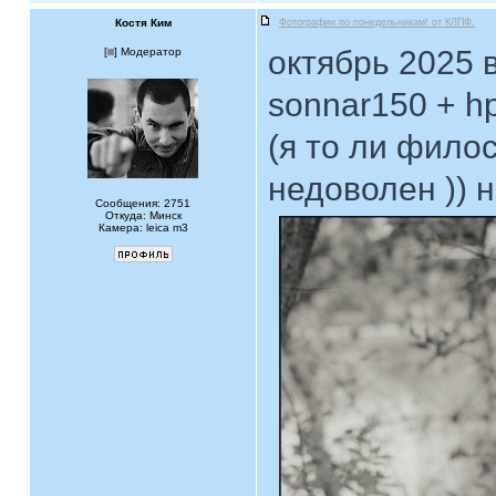
Костя Ким
Фотографии по понедельникам! от КЛПФ.
октябрь 2025 
[
] Модератор
sonnar150 + h
(я то ли фило
недоволен )) 
Сообщения: 2751
Откуда: Минск
Камера: leica m3