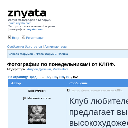
Форум фотографов в Беларуси:
forum.znyata.com
Смотрите также основной портал
фотографов:
znyata.com
Вход
Регистрация
Сообщения без ответов
|
Активные темы
Список форумов
»
Фото Форум
»
Плёнка
Фотографии по понедельникам! от КЛПФ.
Модераторы:
Андрей Дубинин
,
Moderators
На страницу
Пред.
1
...
158
,
159
,
160
,
161
,
162
Автор
Сообщение
BloodyPooH
Фотографии по понедельникам! от КЛПФ.
Клуб любител
[
] Местный житель
предлагает в
высокохудоже