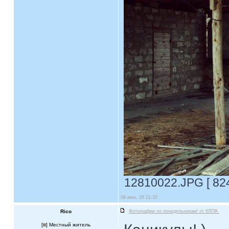
12810022.JPG [ 824
08 июн, 26 21:35
Rico
Фотографии по понедельникам! от КЛПФ.
[
] Местный житель