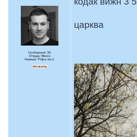
кодак вижн 3 
царква
Сообщения: 30
Откуда: Минск
Камера: FUjica stx-1