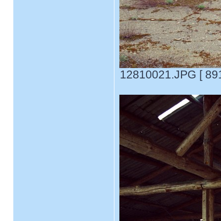
12810021.JPG [ 891