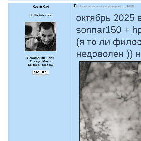
Костя Ким
Фотографии по понедельникам! от КЛПФ.
октябрь 2025 
[
] Модератор
sonnar150 + h
(я то ли фило
недоволен )) 
Сообщения: 2751
Откуда: Минск
Камера: leica m3