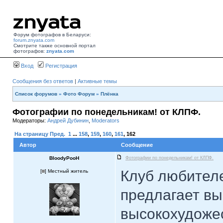
Форум фотографов в Беларуси:
forum.znyata.com
Смотрите также основной портал
фотографов:
znyata.com
Вход
Регистрация
Сообщения без ответов
|
Активные темы
Список форумов
»
Фото Форум
»
Плёнка
Фотографии по понедельникам! от КЛПФ.
Модераторы:
Андрей Дубинин
,
Moderators
На страницу
Пред.
1
...
158
,
159
,
160
,
161
,
162
Автор
Сообщение
BloodyPooH
Фотографии по понедельникам! от КЛПФ.
Клуб любител
[
] Местный житель
предлагает в
высокохудоже