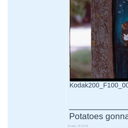
Kodak200_F100_0030
____________
Potatoes gonna
23 июн, 26 10:03