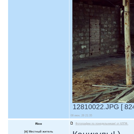
12810022.JPG [ 824
08 июн, 26 21:35
Rico
Фотографии по понедельникам! от КЛПФ.
[
] Местный житель