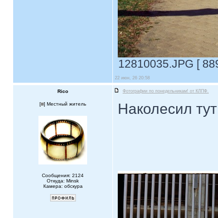
12810035.JPG [ 889
22 июн, 26 20:58
Rico
Фотографии по понедельникам! от КЛПФ.
Наколесил тут
[
] Местный житель
Сообщения: 2124
Откуда: Minsk
Камера: обскура