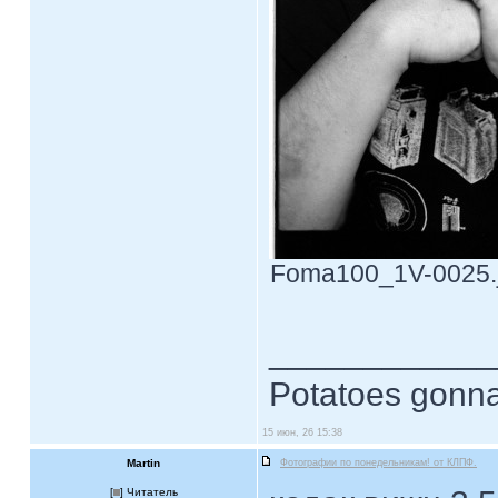
Foma100_1V-0025.jp
____________
Potatoes gonna
15 июн, 26 15:38
Martin
Фотографии по понедельникам! от КЛПФ.
[
] Читатель