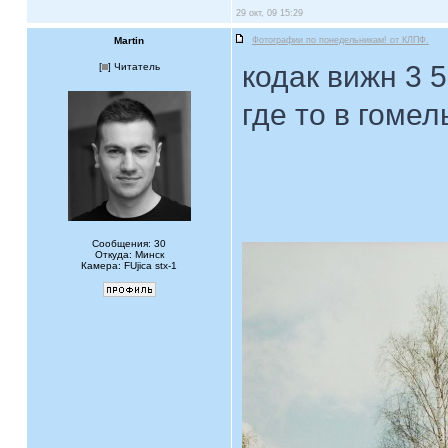
29 окт, 09 15:29
Martin
Фотографии по понедельникам! от КЛПФ.
кодак вижн 3 
[
] Читатель
где то в гоме
Сообщения: 30
Откуда: Минск
Камера: FUjica stx-1