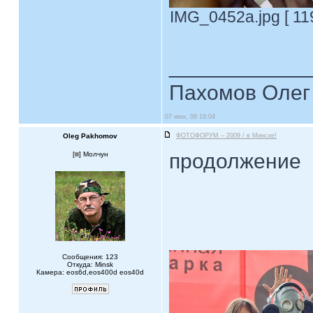
IMG_0452a.jpg [ 11
____________
Пахомов Олег 
07 июн, 09 16:04
Oleg Pakhomov
ФОТОФОРУМ – 2009 / в Минске!
продолжение
[
] Молчун
Сообщения: 123
Откуда: Minsk
Камера: eos6d,eos400d eos40d