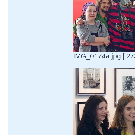
IMG_0174a.jpg [ 27