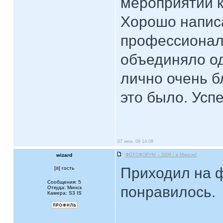
мероприятии 
Хорошо написа
профессионалы
объединяло од
лично очень б
это было. Усп
07 июн, 09 14:08
wizard
ФОТОФОРУМ – 2009 / в Минске!
Приходил на ф
[
] гость
Сообщения: 5
понравилось.
Откуда: Минск
Камера: S3 IS