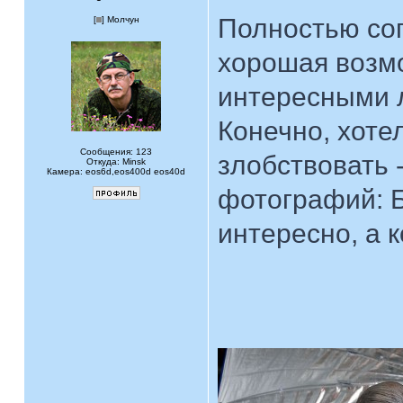
Полностью со
[
] Молчун
хорошая возмо
интересными 
Конечно, хоте
Сообщения: 123
злобствовать 
Откуда: Minsk
Камера: eos6d,eos400d eos40d
фотографий: Б
интересно, а к