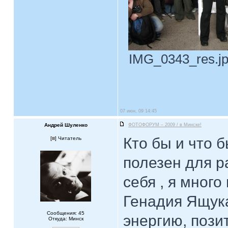
IMG_0343_res.jpg
07 июн, 09 14:45
Андрей Шуленко
ФОТОФОРУМ – 2009 / в Минске!
Кто бы и что 
[
] Читатель
полезен для р
себя , я много
Генадия Ящука
Сообщения: 45
энергию, позит
Откуда: Минск