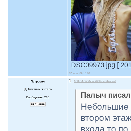
DSC09973.jpg [ 201
07 июн, 09 15:07
Петрович
ФОТОФОРУМ – 2009 / в Минске!
[
] Местный житель
Палыч писал(
Сообщения: 200
Небольшие 
втором этаж
входа то по