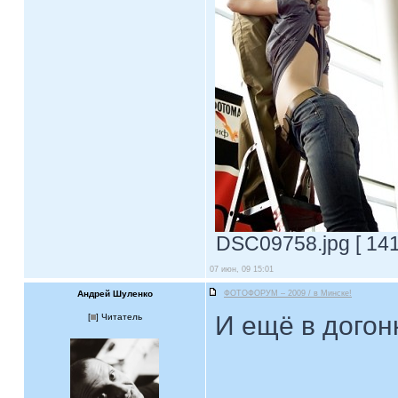
DSC09758.jpg [ 141
07 июн, 09 15:01
Андрей Шуленко
ФОТОФОРУМ – 2009 / в Минске!
И ещё в догонк
[
] Читатель