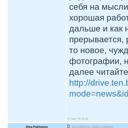
себя на мысли,
хорошая работ
дальше и как 
прерывается, 
то новое, чуж
фотографии, н
далее читайте
http://drive.ten
mode=news&id
07 июн, 09 15:36
Oleg Pakhomov
ФОТОФОРУМ – 2009 / в Минске!