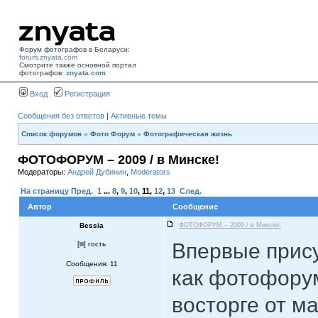
Форум фотографов в Беларуси:
forum.znyata.com
Смотрите также основной портал
фотографов:
znyata.com
Вход
Регистрация
Сообщения без ответов
|
Активные темы
Список форумов
»
Фото Форум
»
Фотографическая жизнь
ФОТОФОРУМ – 2009 / в Минске!
Модераторы:
Андрей Дубинин
,
Moderators
На страницу
Пред.
1
...
8
,
9
,
10
,
11
,
12
,
13
След.
Автор
Сообщение
Bessia
ФОТОФОРУМ – 2009 / в Минске!
Впервые прис
[
] гость
Сообщения: 11
как фотофорум
восторге от ма