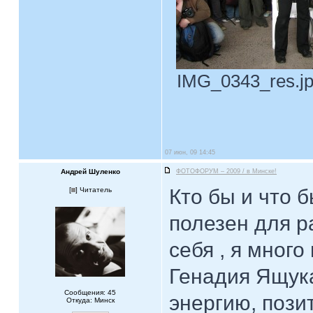
IMG_0343_res.jpg
07 июн, 09 14:45
Андрей Шуленко
ФОТОФОРУМ – 2009 / в Минске!
Кто бы и что 
[
] Читатель
полезен для р
себя , я много
Генадия Ящука
Сообщения: 45
энергию, позит
Откуда: Минск