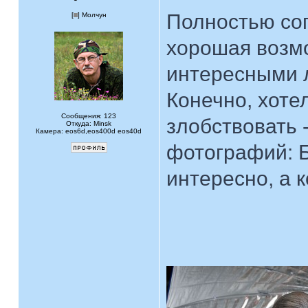
Полностью со
[
] Молчун
хорошая возмо
интересными 
Конечно, хоте
Сообщения: 123
злобствовать 
Откуда: Minsk
Камера: eos6d,eos400d eos40d
фотографий: Б
интересно, а к