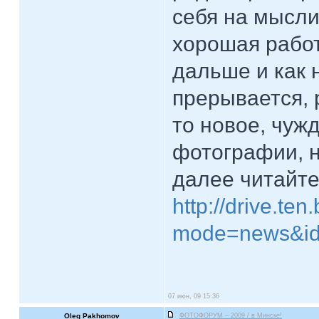
себя на мысли,
хорошая работ
дальше и как 
прерывается, 
то новое, чуж
фотографии, н
далее читайте
http://drive.ten
mode=news&id
07 июн, 09 15:36
Oleg Pakhomov
ФОТОФОРУМ – 2009 / в Минске!