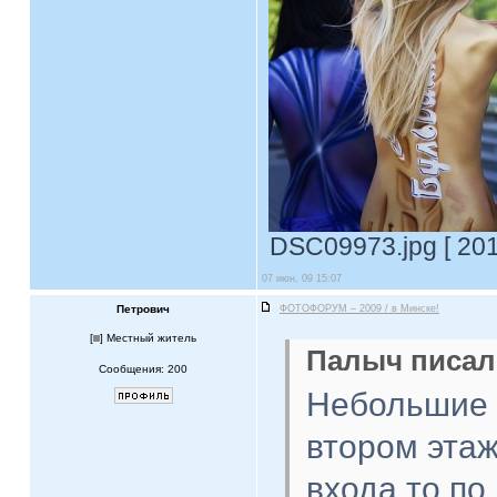
DSC09973.jpg [ 201
07 июн, 09 15:07
Петрович
ФОТОФОРУМ – 2009 / в Минске!
[
] Местный житель
Палыч писал(
Сообщения: 200
Небольшие 
втором этаж
входа то по