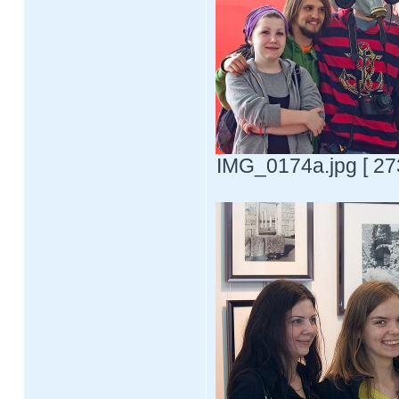
IMG_0174a.jpg [ 27