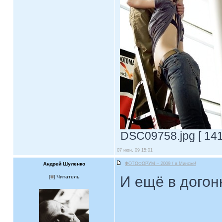
DSC09758.jpg [ 141
07 июн, 09 15:01
Андрей Шуленко
ФОТОФОРУМ – 2009 / в Минске!
И ещё в догонк
[
] Читатель