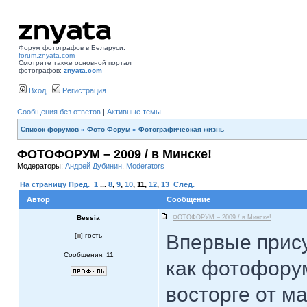
Форум фотографов в Беларуси:
forum.znyata.com
Смотрите также основной портал
фотографов:
znyata.com
Вход
Регистрация
Сообщения без ответов
|
Активные темы
Список форумов
»
Фото Форум
»
Фотографическая жизнь
ФОТОФОРУМ – 2009 / в Минске!
Модераторы:
Андрей Дубинин
,
Moderators
На страницу
Пред.
1
...
8
,
9
,
10
,
11
,
12
,
13
След.
Автор
Сообщение
Bessia
ФОТОФОРУМ – 2009 / в Минске!
Впервые прис
[
] гость
Сообщения: 11
как фотофорум
восторге от ма