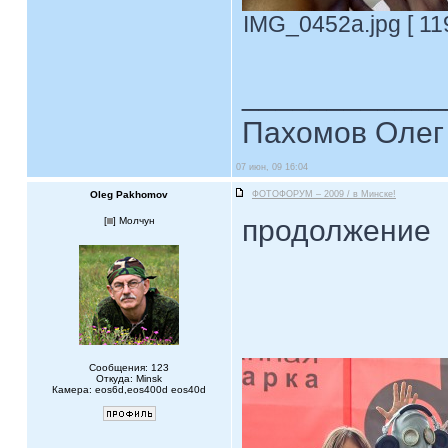
IMG_0452a.jpg [ 11
____________
Пахомов Олег 
07 июн, 09 16:04
Oleg Pakhomov
ФОТОФОРУМ – 2009 / в Минске!
продолжение
[
] Молчун
Сообщения: 123
Откуда: Minsk
Камера: eos6d,eos400d eos40d