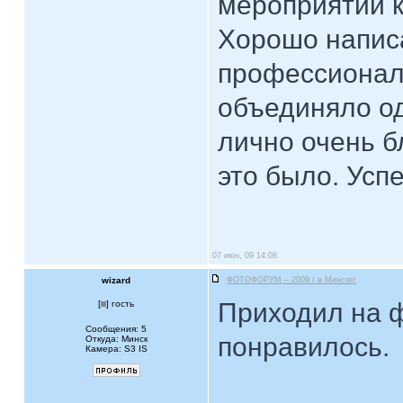
мероприятии 
Хорошо написа
профессионалы
объединяло од
лично очень б
это было. Усп
07 июн, 09 14:08
wizard
ФОТОФОРУМ – 2009 / в Минске!
Приходил на ф
[
] гость
Сообщения: 5
понравилось.
Откуда: Минск
Камера: S3 IS