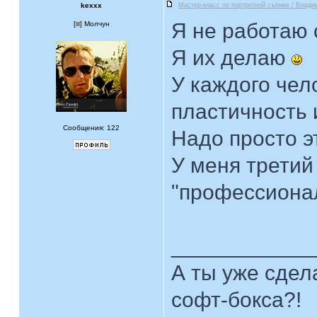
kexxx
Мастер-класс по портретной съёмке / Влади
Я не работаю
[
] Молчун
Я их делаю
У каждого чел
пластичность 
Сообщения: 122
Надо просто э
У меня третий
"профессион
____________
А ты уже сдел
софт-бокса?!