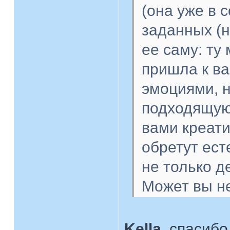
(она уже в 
заданных (н
ее саму: ту
пришла к ва
эмоциями, н
подходящую
вами креат
обретут ест
не только д
Может вы не
Kella
, спасибо