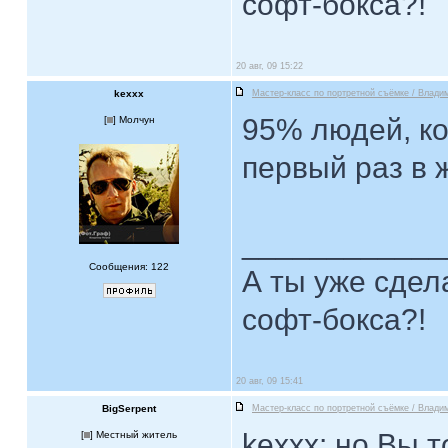
софт-бокса?!
20 авг, 09 15:22
kexxx
Мастер-класс по портретной съёмке / Влади
95% людей, ко
[
] Молчун
первый раз в 
____________
Сообщения: 122
А ты уже сдел
софт-бокса?!
20 авг, 09 15:41
BigSerpent
Мастер-класс по портретной съёмке / Влади
kexxx: но Вы 
[
] Местный житель