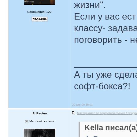
жизни".
Сообщения: 122
Если у вас ес
классу- задав
поговорить - н
____________
А ты уже сдел
софт-бокса?!
20 авг, 09 16:01
Al Pacino
Мастер-класс по портретной съёмке / Влади
[
] Местный житель
Kella писал(а