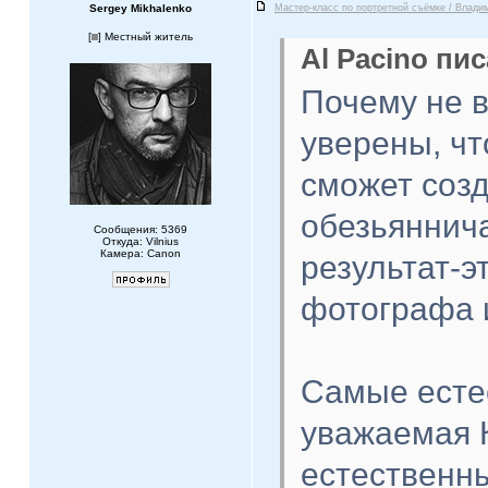
Sergey Mikhalenko
Мастер-класс по портретной съёмке / Влади
[
] Местный житель
Al Pacino пис
Почему не 
уверены, чт
сможет созд
обезьяннич
Сообщения: 5369
Откуда: Vilnius
Камера: Canon
результат-э
фотографа 
Самые есте
уважаемая 
естественны