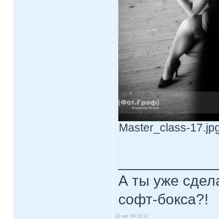
Master_class-17.jpg
____________
А ты уже сдел
софт-бокса?!
20 авг, 09 15:12