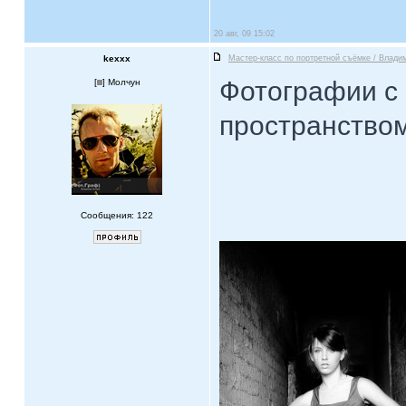
20 авг, 09 15:02
kexxx
Мастер-класс по портретной съёмке / Влади
Фотографии с 
[
] Молчун
пространство
Сообщения: 122