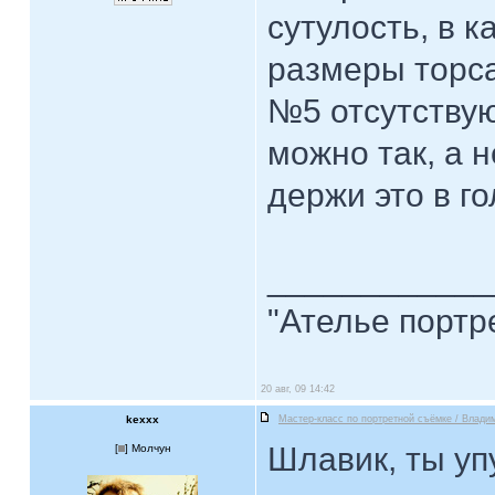
сутулость, в 
размеры торса
№5 отсутствуют
можно так, а н
держи это в го
____________
"Ателье портр
20 авг, 09 14:42
kexxx
Мастер-класс по портретной съёмке / Влади
Шлавик, ты уп
[
] Молчун