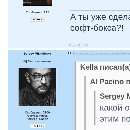
____________
Сообщения: 122
А ты уже сдел
софт-бокса?!
20 авг, 09 14:28
Sergey Mikhalenko
Мастер-класс по портретной съёмке / Влади
[
] Местный житель
Kella писал(а
Al Pacino 
Sergey 
какой 
Сообщения: 5369
этим п
Откуда: Vilnius
Камера: Canon