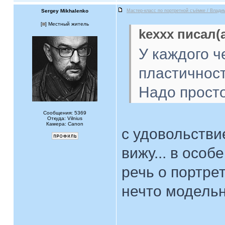
Sergey Mikhalenko
Мастер-класс по портретной съёмке / Влади
[
] Местный житель
kexxx писал(а
У каждого ч
пластичност
Надо просто
Сообщения: 5369
Откуда: Vilnius
Камера: Canon
с удовольствие
вижу... в особ
речь о портрет
нечто модельн