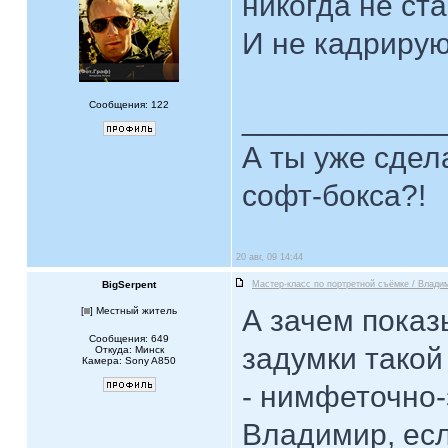
никогда не ст
И не кадриру
Сообщения: 122
____________
А ты уже сдел
софт-бокса?!
20 авг, 09 14:44
BigSerpent
Мастер-класс по портретной съёмке / Влади
А зачем показ
[
] Местный житель
Сообщения: 649
задумки тако
Откуда: Минск
Камера: Sony A850
- нимфеточно-
Владимир, есл