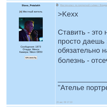
Slava_Potalakh
Мастер-класс по портретной съёмке / Влади
>Kexx
[
] Местный житель
Ставить - это 
просто даешь 
Сообщения: 1873
обязательно н
Откуда: Минск
Камера: Nikon D850
болезнь - отс
____________
"Ателье портр
20 авг, 09 17:10