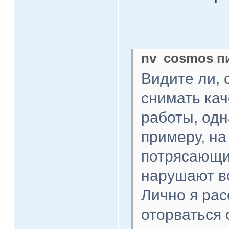
nv_cosmos пи
Видите ли, 
снимать ка
работы, одн
примеру, на
потрясающие
нарушают вс
Лично я ра
оторваться 