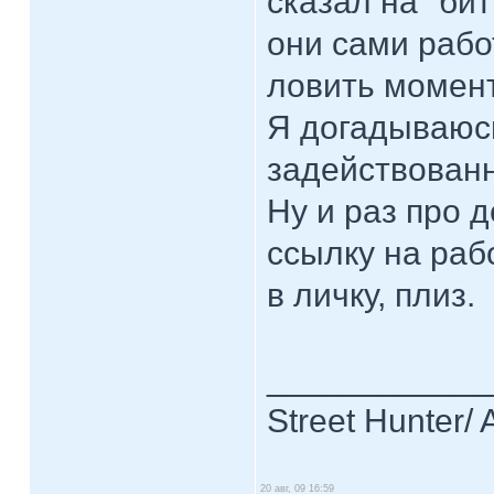
сказал на "бит
они сами рабо
ловить момент
Я догадываюс
задействованн
Ну и раз про 
ссылку на раб
в личку, плиз.
____________
Street Hunter/ 
20 авг, 09 16:59