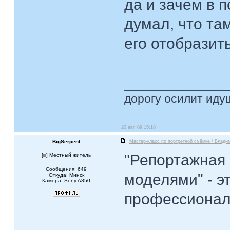
да и зачем в 
думал, что та
его отобразить
____________
дорогу осилит идущ
20 авг, 09 15:18
BigSerpent
Мастер-класс по портретной съёмке / Влади
"Репортажная
[
] Местный житель
Сообщения: 649
моделями" - э
Откуда: Минск
Камера: Sony A850
профессионал