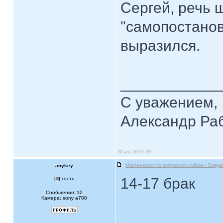
Сергей, речь 
"самопостанов
выразился.
____________
С уважением,
Александр Ра
20 авг, 09 15:20
anykey
Мастер-класс по портретной съёмке / Влади
14-17 брак
[
] гость
Сообщения: 10
Камера: sony a700