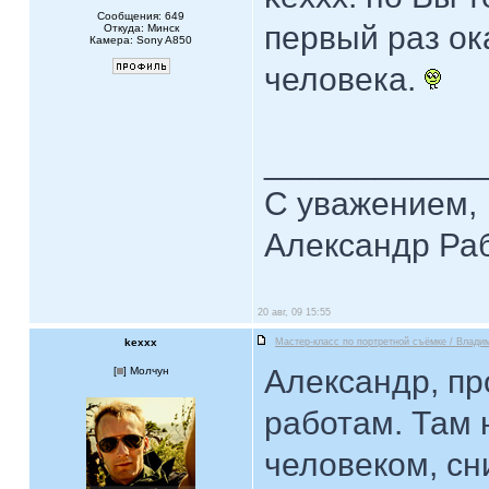
Сообщения: 649
первый раз о
Откуда: Минск
Камера: Sony A850
человека.
____________
С уважением,
Александр Ра
20 авг, 09 15:55
kexxx
Мастер-класс по портретной съёмке / Влади
Александр, пр
[
] Молчун
работам. Там 
человеком, с