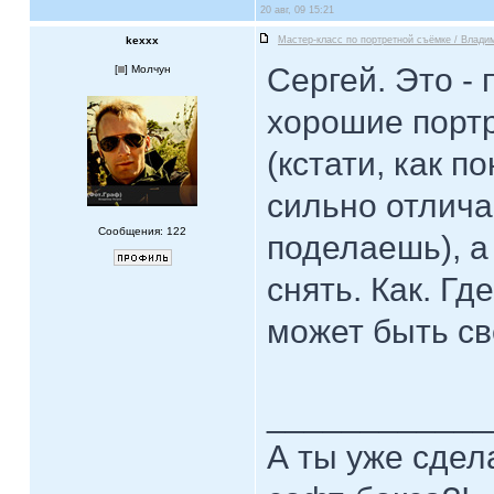
20 авг, 09 15:21
kexxx
Мастер-класс по портретной съёмке / Влади
Сергей. Это -
[
] Молчун
хорошие портр
(кстати, как 
сильно отличае
Сообщения: 122
поделаешь), а
снять. Как. Гд
может быть св
____________
А ты уже сдел