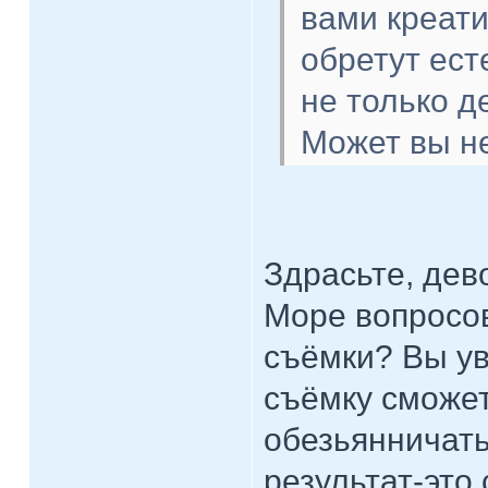
вами креат
обретут ест
не только д
Может вы не
Здрасьте, дев
Море вопросов
съёмки? Вы ув
съёмку сможет
обезьянничат
результат-это