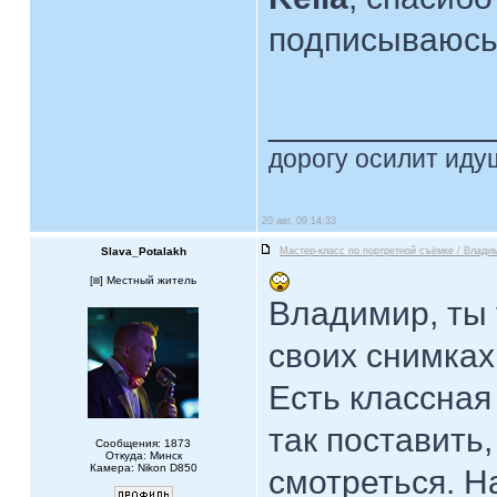
подписываюсь
____________
дорогу осилит идущ
20 авг, 09 14:33
Slava_Potalakh
Мастер-класс по портретной съёмке / Влади
[
] Местный житель
Владимир, ты 
своих снимках
Есть классная
так поставить
Сообщения: 1873
Откуда: Минск
Камера: Nikon D850
смотреться. Н