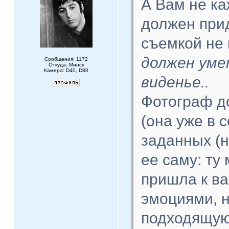
А Вам не ка
должен при
съемкой не
должен уме
Сообщения: 1172
Откуда: Минск
Камера: D40, D80
виденье..
Фотограф д
(она уже в 
заданных (н
ее саму: ту
пришла к ва
эмоциями, н
подходящую