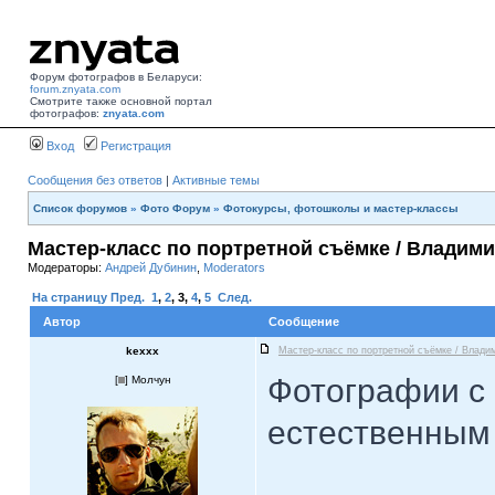
Форум фотографов в Беларуси:
forum.znyata.com
Смотрите также основной портал
фотографов:
znyata.com
Вход
Регистрация
Сообщения без ответов
|
Активные темы
Список форумов
»
Фото Форум
»
Фотокурсы, фотошколы и мастер-классы
Мастер-класс по портретной съёмке / Владим
Модераторы:
Андрей Дубинин
,
Moderators
На страницу
Пред.
1
,
2
,
3
,
4
,
5
След.
Автор
Сообщение
kexxx
Мастер-класс по портретной съёмке / Влади
Фотографии с 
[
] Молчун
естественным