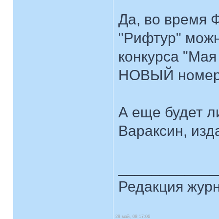
Да, во время
"Рифтур" можн
конкурса "Мая
НОВЫЙ номер 
А еще будет л
Вараксин, изд
____________
Редакция жур
29 май, 08 17:06