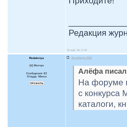
Приходите!
____________
Редакция жур
29 май, 08 17:00
Redakciya
Фотофорум 2008
[
] Молчун
Алёфа писал(
Сообщения: 82
Откуда: Минск
На форуме 
с конкурса 
каталоги, кн