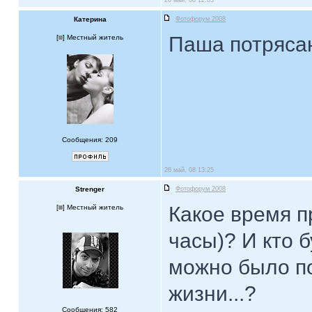
26 май, 08 12:03
Катерина
Фотофорум 2008
Паша потрясаю
[
] Местный житель
Сообщения: 209
26 май, 08 13:25
Strenger
Фотофорум 2008
Какое время п
[
] Местный житель
часы)? И кто б
можно было по
жизни...?
Сообщения: 582