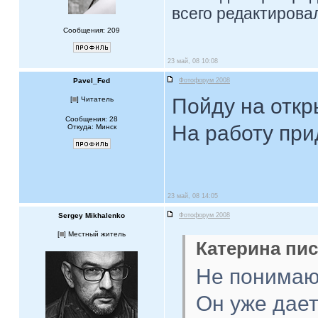
всего редактировал
Сообщения: 209
23 май, 08 10:08
Pavel_Fed
Фотофорум 2008
Пойду на откр
[
] Читатель
Сообщения: 28
На работу при
Откуда: Минск
23 май, 08 14:05
Sergey Mikhalenko
Фотофорум 2008
[
] Местный житель
Катерина пис
Не понимаю,
Он уже дае