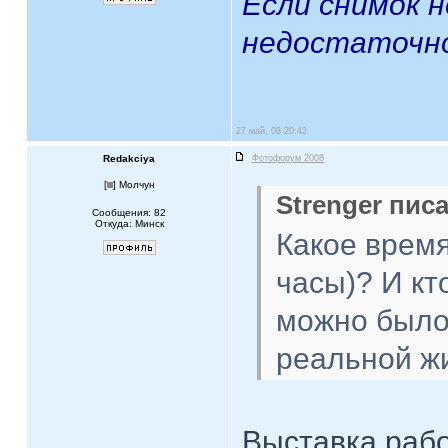
Если снимок 
недостаточно
27 май, 08 20:42
Redakciya
Фотофорум 2008
[
] Молчун
Strenger писа
Сообщения: 82
Откуда: Минск
Какое время
часы)? И кт
можно было 
реальной жи
Выставка работ