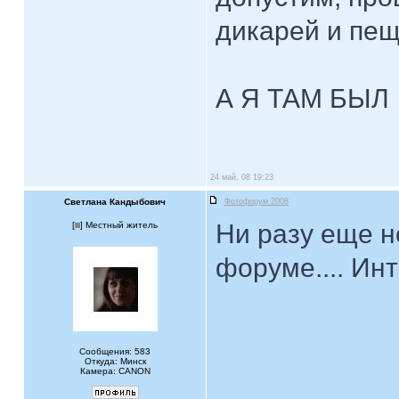
дикарей и пе
А Я ТАМ БЫЛ
24 май, 08 19:23
Светлана Кандыбович
Фотофорум 2008
Ни разу еще н
[
] Местный житель
форуме.... Ин
Сообщения: 583
Откуда: Минск
Камера: CANON