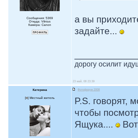
а вы приходит
Сообщения: 5369
Откуда: Vilnius
Камера: Canon
задайте...
____________
дорогу осилит идущ
23 май, 08 23:39
Катерина
Фотофорум 2008
P.S. говорят, 
[
] Местный житель
чтобы посмотр
Ящука....
Вот