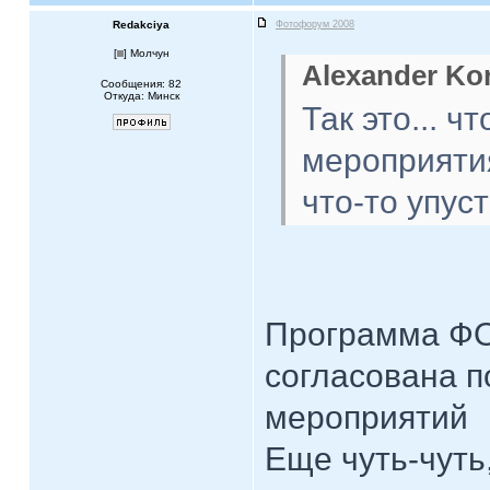
Redakciya
Фотофорум 2008
[
] Молчун
Alexander Ko
Сообщения: 82
Откуда: Минск
Так это... ч
мероприятия
что-то упуст
Программа Ф
согласована п
мероприятий
Еще чуть-чуть,