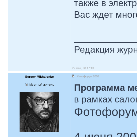
также в элект
Вас ждет мног
____________
Редакция жур
29 май, 08 17:13
Sergey Mikhalenko
Фотофорум 2008
Программа м
[
] Местный житель
в рамках сало
Фотофорум
4 июня 200