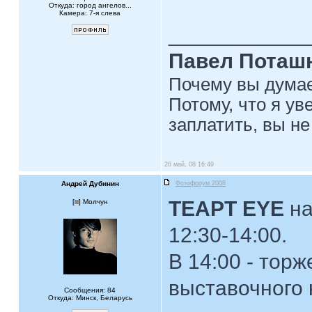
Откуда: город ангелов...
Камера: 7-я слева
____________
Павел Поташ
Почему вы думае
Потому, что я ув
заплатить, вы не
26 май, 08 16:49
Андрей Дубинин
Фотофорум 2008
ТЕАРТ EYE
на
[
] Молчун
12:30-14:00.
В 14:00 - тор
выставочного
Сообщения: 84
Откуда: Минск, Беларусь