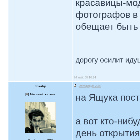
красавицы-мод
фотографов в
обещает быть
____________
дорогу осилит идущ
24 май, 08 16:24
Toxaby
Фотофорум 2008
на Ящука пост
[
] Местный житель
а вот кто-нибу
день открытия 