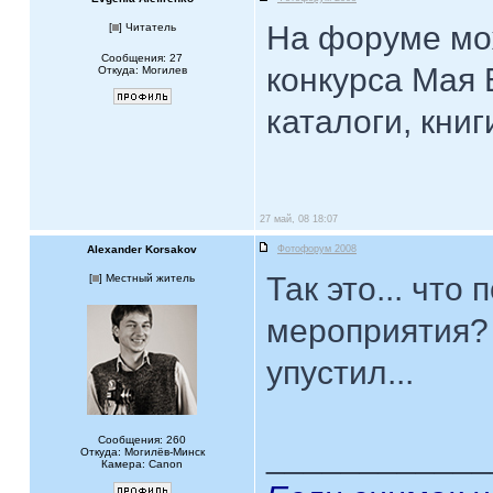
На форуме мож
[
] Читатель
Сообщения: 27
конкурса Мая 
Откуда: Могилев
каталоги, книги
27 май, 08 18:07
Alexander Korsakov
Фотофорум 2008
Так это... что
[
] Местный житель
мероприятия? Г
упустил...
Сообщения: 260
____________
Откуда: Могилёв-Минск
Камера: Canon