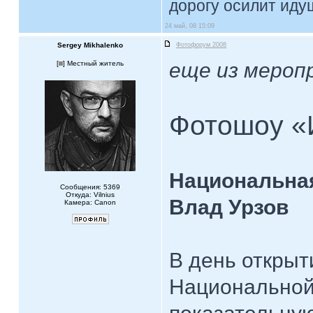
дорогу осилит идущ
24 май, 08 15:09
Sergey Mikhalenko
Фотофорум 2008
еще из мероп
[
] Местный житель
Фотошоу «
Национальная
Сообщения: 5369
Откуда: Vilnius
Влад Урзов
Камера: Canon
В день откры
Национальной