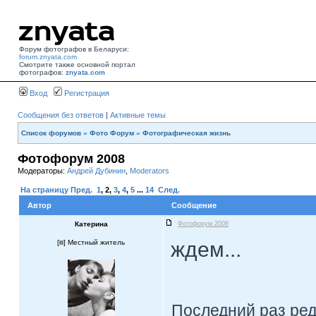
Форум фотографов в Беларуси:
forum.znyata.com
Смотрите также основной портал
фотографов:
znyata.com
Вход
Регистрация
Сообщения без ответов
|
Активные темы
Список форумов
»
Фото Форум
»
Фотографическая жизнь
Фотофорум 2008
Модераторы:
Андрей Дубинин
,
Moderators
На страницу
Пред.
1
,
2
,
3
,
4
,
5
...
14
След.
Автор
Сообщение
Катерина
Фотофорум 2008
ждем...
[
] Местный житель
Последний раз ре