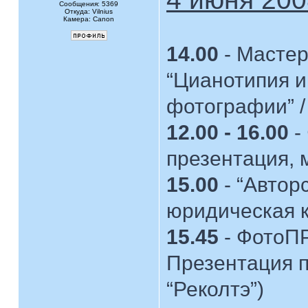
Сообщения: 5369
Откуда: Vilnius
Камера: Canon
14.00
- Мастер
“Цианотипия и
фотографии” 
12.00 - 16.00
-
презентация, 
15.00
- “Автор
юридическая к
15.45
- ФотоП
Презентация п
“Реколтэ”)