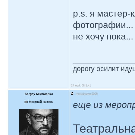
p.s. я мастер-
фотографии... 
не хочу пока..
____________
дорогу осилит идущ
24 май, 08 1:41
Sergey Mikhalenko
Фотофорум 2008
еще из мероп
[
] Местный житель
Театральна