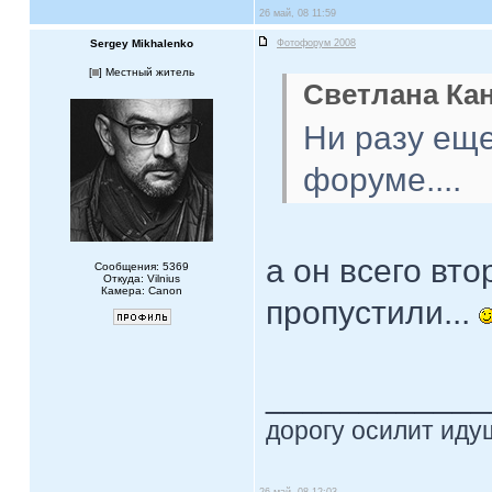
26 май, 08 11:59
Sergey Mikhalenko
Фотофорум 2008
[
] Местный житель
Светлана Ка
Ни разу ещ
форуме....
а он всего вто
Сообщения: 5369
Откуда: Vilnius
Камера: Canon
пропустили...
____________
дорогу осилит идущ