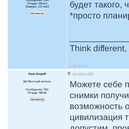
Сообщения: 293
будет такого, 
Откуда: Менск
Камера: 1D mrk3
*просто планир
____________
Think different, 
24 май, 08 18:47
Paul Osipoff
Фотофорум 2008
Можете себе п
[
] Местный житель
Сообщения: 391
снимки получи
Откуда: Minsk
возможность о
цивилизация т
допустим, про