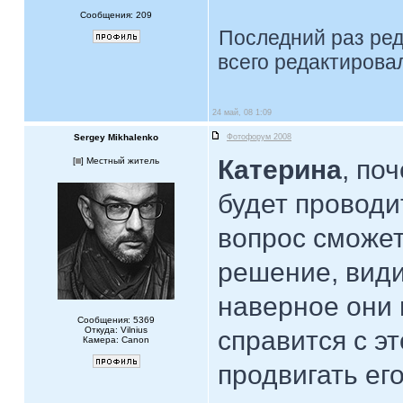
Сообщения: 209
Последний раз ре
всего редактировал
24 май, 08 1:09
Sergey Mikhalenko
Фотофорум 2008
Катерина
, по
[
] Местный житель
будет проводи
вопрос сможет
решение, види
наверное они 
Сообщения: 5369
Откуда: Vilnius
справится с э
Камера: Canon
продвигать его