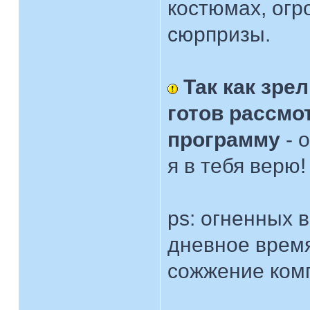
костюмах, огр
сюрпризы.
Так как зре
готов рассмо
программу
- 
я в тебя верю! 
ps: огненных 
дневное время
сожжение комп