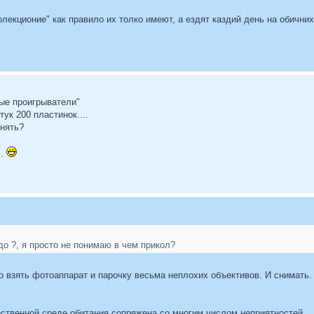
екционие" как правило их толко имеют, а ездят каздий день на обичних 
ые проигрыватели"
ук 200 пластинок....
онять?
..
адо ?, я просто не понимаю в чем прикол?
о взять фотоаппарат и парочку весьма неплохих объективов. И снимать.
ственной среде обитания сопряжена со многим числом неприятностей...