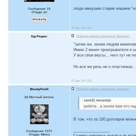
люди имеушие старие машини "кол
Сообщения: 18
Откуда: jer
.
07 дек, 09 1:34
Sgt.Pepper
Помогите выбрать пленочную "механику"
"затем же, зачем людям винилов
Имею 2 винил проигрывателя и шт
У все свои вкусы....чего тут не п
Но все же речь не о пластинках..
07 дек, 09 2:33
BloodyPooH
Помогите выбрать пленочную "механику"
[
] Местный житель
zenit11 писал(а):
ребята , а зачем вам ето н
В том, что за 100 долларов можн
_________________
Сообщения: 2372
Откуда: Минск
Съемка навозных жуков в их есте