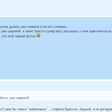
болше думать как снимати а не што снимать.
 уже широкой. а зенит просто супер могу расказать о нем практически в
, ето мой первий фотик
уйтесь уже широкой.
nce") мне бы такого "набаловать"... старина Брессон, бедный, и не дога