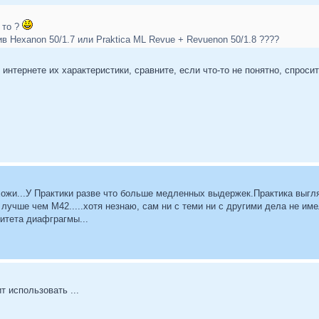
 то ?
ив Hexanon 50/1.7 или Praktica ML Revue + Revuenon 50/1.8 ????
интернете их характеристики, сравните, если что-то не понятно, спросит
ожи...У Практики разве что больше медленных выдержек.Практика выгляд
лучше чем М42.....хотя незнаю, сам ни с теми ни с другими дела не име
итета диафграгмы...
т использовать ...