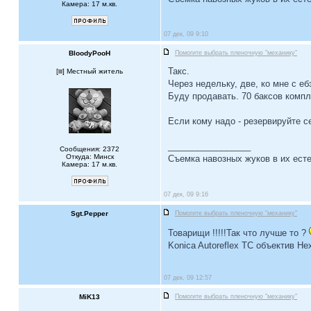
Камера: 17 м.кв.
07 дек, 09 9:10
BloodyPooH
Помогите выбрать пленочную "механику"
Такс.
[
] Местный житель
Через недельку, две, ко мне с еб
Буду продавать. 70 баксов компл
Если кому надо - резервируйте с
_________________
Сообщения: 2372
Откуда: Минск
Съемка навозных жуков в их есте
Камера: 17 м.кв.
07 дек, 09 9:16
Sgt.Pepper
Помогите выбрать пленочную "механику"
Товарищи !!!!!Так что лучше то ?
Konica Autoreflex TC объектив He
07 дек, 09 12:57
MiK13
Помогите выбрать пленочную "механику"