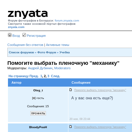
Форум фотографов в Беларуси:
forum.znyata.com
Смотрите также основной портал фотографов:
znyata.com
Вход
Регистрация
Сообщения без ответов
|
Активные темы
Список форумов
»
Фото Форум
»
Учебка
Помогите выбрать пленочную "механику"
Модераторы:
Андрей Дубинин
,
Moderators
На страницу
Пред.
1
,
2
,
3
След.
Автор
Сообщение
Oleg_t
Помогите выбрать пленочную "механику"
А у вас она есть еще?)
[
] гость
Сообщения: 15
20 ноя, 09 23:44
BloodyPooH
Помогите выбрать пленочную "механику"