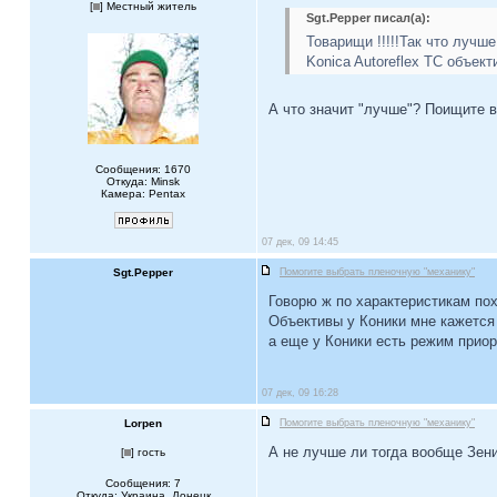
[
] Местный житель
Sgt.Pepper писал(а):
Товарищи !!!!!Так что лучше
Konica Autoreflex TC объект
А что значит "лучше"? Поищите в 
Сообщения: 1670
Откуда: Minsk
Камера: Pentax
07 дек, 09 14:45
Sgt.Pepper
Помогите выбрать пленочную "механику"
Говорю ж по характеристикам пох
Объективы у Коники мне кажется 
а еще у Коники есть режим приор
07 дек, 09 16:28
Lorpen
Помогите выбрать пленочную "механику"
А не лучше ли тогда вообще Зени
[
] гость
Сообщения: 7
Откуда: Украина, Донецк