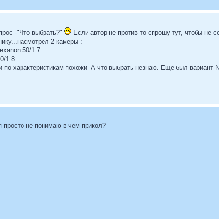
прос -"Что выбрать?"
Если автор не против то спрошу тут, чтобы не со
ику...насмотрел 2 камеры :
Hexanon 50/1.7
0/1.8
и по характеристикам похожи. А что выбрать незнаю. Еще был вариант Ni
 я просто не понимаю в чем прикол?