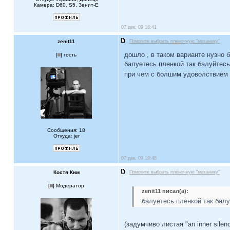
Камера: D60, S5, Зенит-Е
07 дек, 09 18:41
zenit11
Помогите выбрать пленочную "механику"
дошло , в таком варианте нузно 
[
] гость
балуетесь пленкой так балуйтесь
при чем с болшим удоволствием 
Сообщения: 18
Откуда: jer
07 дек, 09 19:48
Костя Ким
Помогите выбрать пленочную "механику"
[
] Модератор
zenit11 писал(а):
балуетесь пленкой так бал
(задумчиво листая "an inner sile