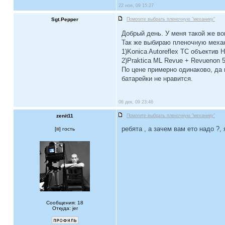
22 ноя, 09 15:27
Sgt.Pepper
Помогите выбрать пленочную "механику"
Добрый день. У меня такой же во
Так же выбираю пленочную механ
1)Konica Autoreflex TC объектив 
2)Praktica ML Revue + Revuenon 5
По цене примерно одинаково, да 
батарейки не нравится.
06 дек, 09 23:46
zenit11
Помогите выбрать пленочную "механику"
ребята , а зачем вам ето надо ?,
[
] гость
Сообщения: 18
Откуда: jer