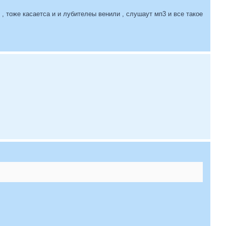
, тоже касаетса и и лубителеы венили , слушаут мп3 и все такое