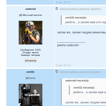
07 дек, 09 0:31
sadovski
Помогите выбрать пленочную "механику"
[
] Местный житель
zenit11 писал(а):
ребята , а зачем вам ето н
затем же, зачем людям виниловы
_________________
pasha sadovski
Сообщения: 1315
Откуда: минск
Камера: пятерка
07 дек, 09 1:11
zenit11
Помогите выбрать пленочную "механику"
[
] гость
sadovski писал(а):
zenit11 писал(а):
ребята , а зачем вам 
затем же, зачем людям вин