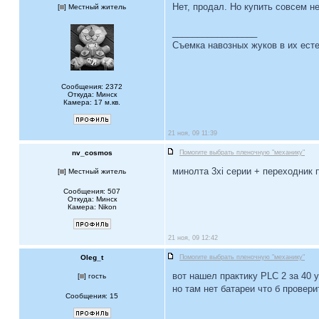
Нет, продал. Но купить совсем н
[
] Местный житель
_________________
Съемка навозных жуков в их есте
Сообщения: 2372
Откуда: Минск
Камера: 17 м.кв.
21 ноя, 09 11:39
nv_cosmos
Помогите выбрать пленочную "механику"
минолта 3xi серии + переходник п
[
] Местный житель
Сообщения: 507
Откуда: Минск
Камера: Nikon
21 ноя, 09 12:42
Oleg_t
Помогите выбрать пленочную "механику"
вот нашел практику PLC 2 за 40 у
[
] гость
но там нет батареи что б провери
Сообщения: 15