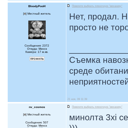
BloodyPooH
Помогите выбрать пленочную "механику"
Нет, продал. 
[
] Местный житель
просто не тор
Сообщения: 2372
____________
Откуда: Минск
Камера: 17 м.кв.
Съемка навозн
среде обитани
неприятностей.
21 ноя, 09 11:39
nv_cosmos
Помогите выбрать пленочную "механику"
минолта 3xi с
[
] Местный житель
Сообщения: 507
Откуда: Минск