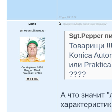
07 дек, 09 12:57
MiK13
Помогите выбрать пленочную "механику"
[
] Местный житель
Sgt.Pepper пи
Товарищи !!
Konica Auto
или Praktic
Сообщения: 1670
Откуда: Minsk
????
Камера: Pentax
А что значит 
характеристики