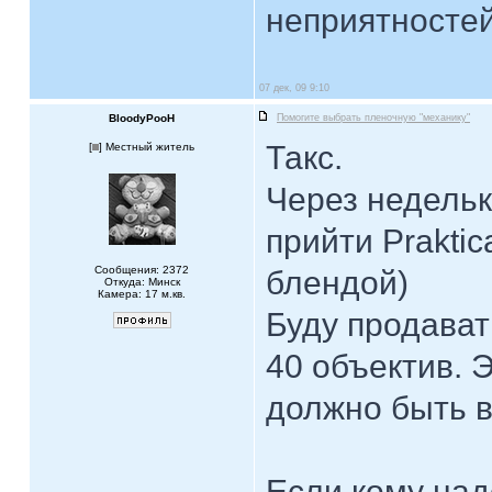
неприятностей.
07 дек, 09 9:10
BloodyPooH
Помогите выбрать пленочную "механику"
Такс.
[
] Местный житель
Через недельк
прийти Praktic
Сообщения: 2372
блендой)
Откуда: Минск
Камера: 17 м.кв.
Буду продават
40 объектив. 
должно быть в
Если кому над