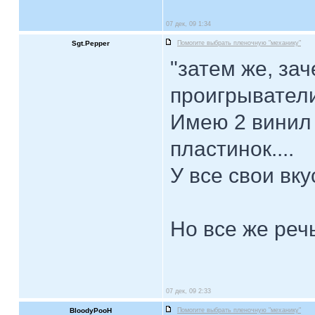
07 дек, 09 1:34
Sgt.Pepper
Помогите выбрать пленочную "механику"
"затем же, за
проигрывател
Имею 2 винил 
пластинок....
У все свои вку
Но все же речь
07 дек, 09 2:33
BloodyPooH
Помогите выбрать пленочную "механику"