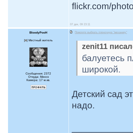
flickr.com/phot
07 дек, 09 23:11
BloodyPooH
Помогите выбрать пленочную "механику"
[
] Местный житель
zenit11 писал
балуетесь п
широкой.
Сообщения: 2372
Откуда: Минск
Камера: 17 м.кв.
Детский сад э
надо.
____________