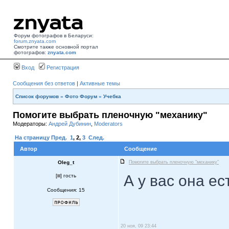
Форум фотографов в Беларуси:
forum.znyata.com
Смотрите также основной портал
фотографов:
znyata.com
Вход
Регистрация
Сообщения без ответов
|
Активные темы
Список форумов
»
Фото Форум
»
Учебка
Помогите выбрать пленочную "механику"
Модераторы:
Андрей Дубинин
,
Moderators
На страницу
Пред.
1
,
2
,
3
След.
Автор
Сообщение
Oleg_t
Помогите выбрать пленочную "механику"
А у вас она ес
[
] гость
Сообщения: 15
20 ноя, 09 23:44