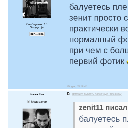
балуетесь пле
зенит просто 
Сообщения: 18
практически вс
Откуда: jer
нормалный фо
при чем с бол
первий фотик
07 дек, 09 19:48
Костя Ким
Помогите выбрать пленочную "механику"
[
] Модератор
zenit11 писал
балуетесь п