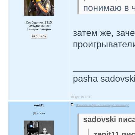
понимаю в 
Сообщения: 1315
Откуда: минск
Камера: пятерка
затем же, за
проигрыватели
____________
pasha sadovsk
07 дек, 09 1:11
zenit11
Помогите выбрать пленочную "механику"
[
] гость
sadovski писа
zenit11 пис