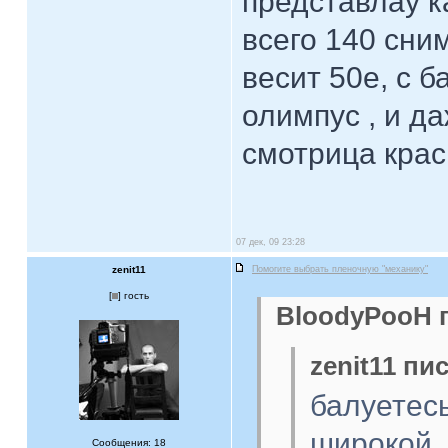
представлау к
всего 140 сним
весит 50е, с б
олимпус , и д
смотрица кра
07 дек, 09 23:28
zenit11
Помогите выбрать пленочную "механику"
[
] гость
BloodyPooH п
zenit11 пис
балуетесь
широкой.
Сообщения: 18