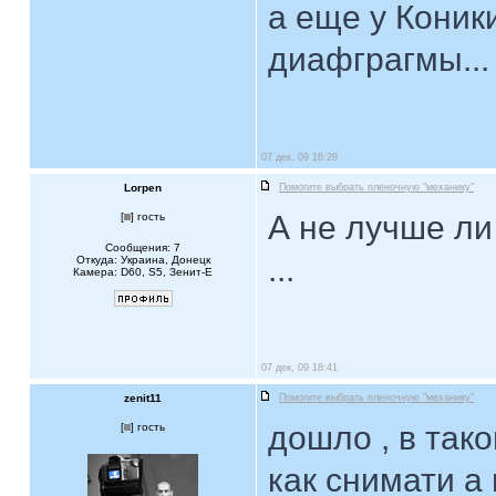
а еще у Коник
диафграгмы...
07 дек, 09 16:28
Lorpen
Помогите выбрать пленочную "механику"
А не лучше ли
[
] гость
Сообщения: 7
...
Откуда: Украина, Донецк
Камера: D60, S5, Зенит-Е
07 дек, 09 18:41
zenit11
Помогите выбрать пленочную "механику"
дошло , в так
[
] гость
как снимати а