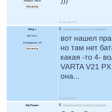
)))
Камера: Nikon
21 ноя, 09 12:42
Oleg_t
Помогите выбрать пленочную "механику"
вот нашел прак
[
] гость
Сообщения: 15
но там нет бат
какая -то 4- в
VARTA V21 PX.
она...
22 ноя, 09 15:27
Sgt.Pepper
Помогите выбрать пленочную "механику"