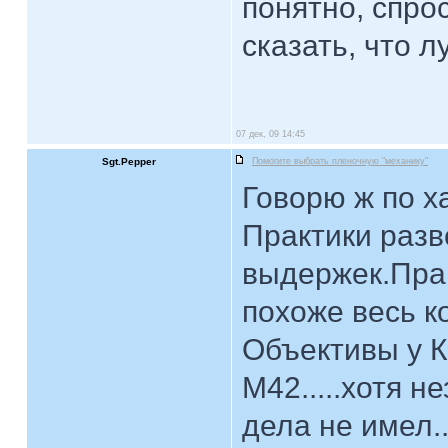
понятно, спро
сказать, что 
07 дек, 09 14:45
Sgt.Pepper
Помогите выбрать пленочную "механику"
Говорю ж по х
Практики раз
выдержек.Прак
похоже весь к
Объективы у К
М42.....хотя н
дела не имел.