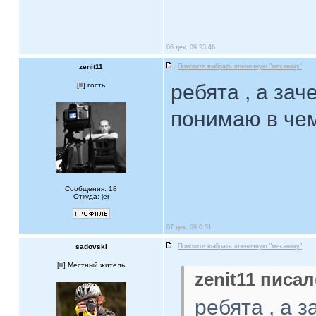
06 дек, 09 23:46
zenit11
Помогите выбрать пленочную "механику"
ребята , а зач
[
] гость
понимаю в че
Сообщения: 18
Откуда: jer
07 дек, 09 0:31
sadovski
Помогите выбрать пленочную "механику"
[
] Местный житель
zenit11 писал
ребята , а з