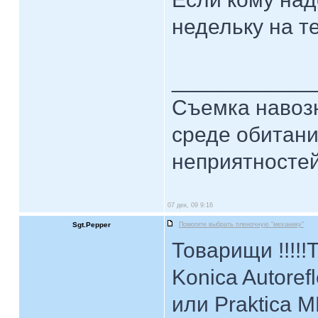
недельку на т
____________
Съемка навозн
среде обитани
неприятностей.
07 дек, 09 9:16
Sgt.Pepper
Помогите выбрать пленочную "механику"
Товарищи !!!!!
Konica Autoref
или Praktica 