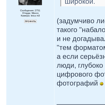
широкой.
Сообщения: 2751
Откуда: Минск
Камера: leica m3
(задумчиво лис
такого "набало
и не догадыва
"тем формато
а если серьёзн
люди, глубоко
цифрового фо
фотографий
____________