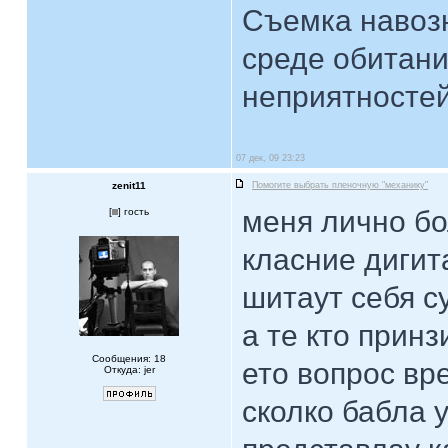
Съемка навозн
среде обитани
неприятностей.
07 дек, 09 23:23
zenit11
Помогите выбрать пленочную "механику"
меня лично бол
[
] гость
класние дигита
шитаут себя с
а те кто прин
Сообщения: 18
ето вопрос вр
Откуда: jer
сколко бабла у