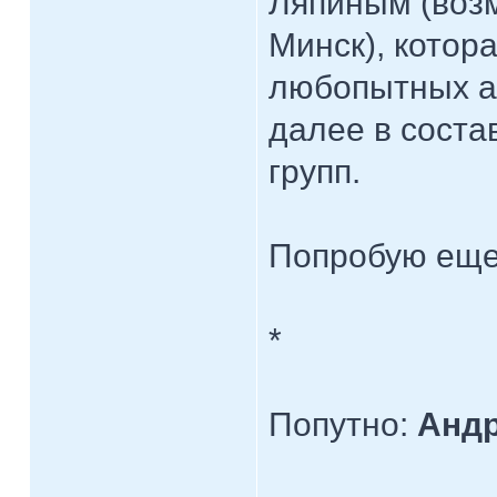
Ляпиным (воз
Минск), котор
любопытных а
далее в соста
групп.
Попробую еще
*
Попутно:
Андр