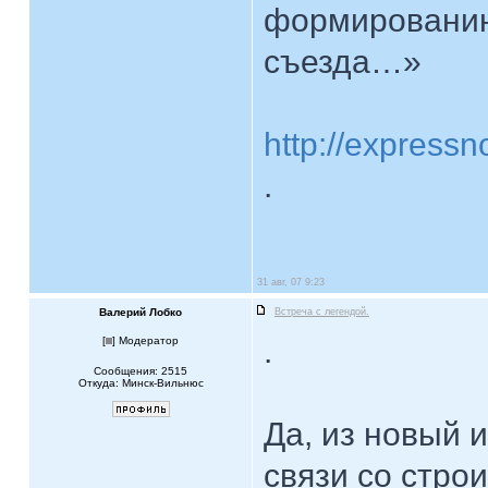
формированию
съезда…»
http://expressn
.
31 авг, 07 9:23
Валерий Лобко
Встреча с легендой.
.
[
] Модератор
Сообщения: 2515
Откуда: Минск-Вильнюс
Да, из новый 
связи со стро