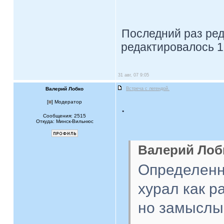
Последний раз ре
редактировалось 1
31 авг, 07 9:05
Валерий Лобко
Встреча с легендой.
.
[
] Модератор
Сообщения: 2515
Откуда: Минск-Вильнюс
Валерий Лобк
Определенна
хурал как р
но замыслы