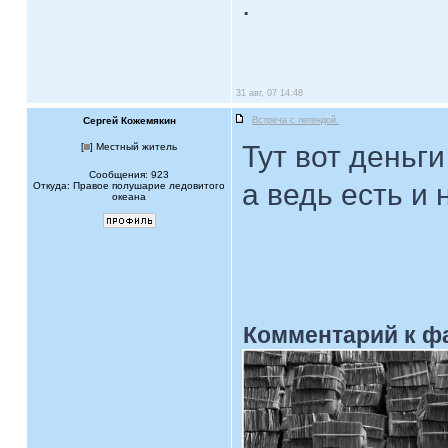
.
31 авг, 07 14:48
Сергей Кожемякин
Встреча с легендой.
Тут вот деньг
[
] Местный житель
Сообщения: 923
а ведь есть и
Откуда: Правое полушарие ледовитого
океана
Комментарий к ф