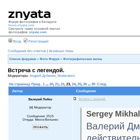
Форум фотографов в Беларуси:
forum.znyata.com
Смотрите также основной портал
фотографов:
znyata.com
Вход
Регистрация
Сообщения без ответов
|
Активные темы
Список форумов
»
Фото Форум
»
Фотографическая жизнь
Встреча с легендой.
Модераторы:
Андрей Дубинин
,
Moderators
На страницу
Пред.
1
...
20
,
21
,
22
,
23
,
24
,
25
,
26
...
90
След.
Автор
Сообщение
Валерий Лобко
Встреча с легендой.
[
] Модератор
Sergey Mikhal
Сообщения: 2515
Откуда: Минск-Вильнюс
Валерий Дми
действитель