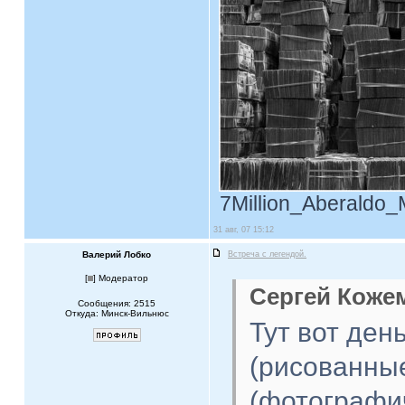
7Million_Aberaldo_M
31 авг, 07 15:12
Валерий Лобко
Встреча с легендой.
[
] Модератор
Сергей Кожем
Сообщения: 2515
Откуда: Минск-Вильнюс
Тут вот ден
(рисованные
(фотографи