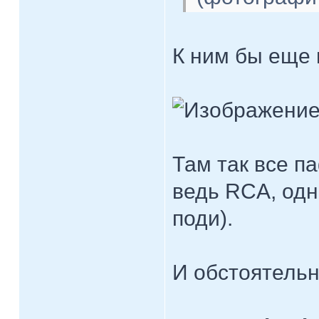
К ним бы еще 
Там так все п
ведь RCA, одн
поди).
И обстоятельн