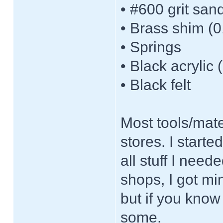
• #600 grit san
• Brass shim (0
• Springs
• Black acrylic 
• Black felt
Most tools/mate
stores. I start
all stuff I nee
shops, I got min
but if you know
some.