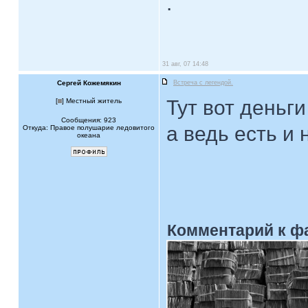
.
31 авг, 07 14:48
Сергей Кожемякин
Встреча с легендой.
Тут вот деньг
[
] Местный житель
Сообщения: 923
а ведь есть и
Откуда: Правое полушарие ледовитого
океана
Комментарий к ф