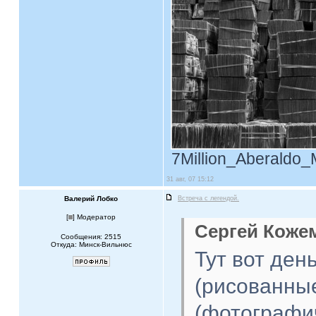
7Million_Aberaldo_M
31 авг, 07 15:12
Валерий Лобко
Встреча с легендой.
[
] Модератор
Сергей Кожем
Сообщения: 2515
Откуда: Минск-Вильнюс
Тут вот ден
(рисованные
(фотографи