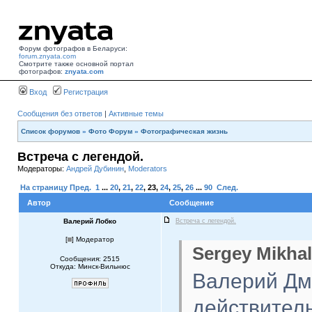
Форум фотографов в Беларуси:
forum.znyata.com
Смотрите также основной портал
фотографов:
znyata.com
Вход
Регистрация
Сообщения без ответов
|
Активные темы
Список форумов
»
Фото Форум
»
Фотографическая жизнь
Встреча с легендой.
Модераторы:
Андрей Дубинин
,
Moderators
На страницу
Пред.
1
...
20
,
21
,
22
,
23
,
24
,
25
,
26
...
90
След.
Автор
Сообщение
Валерий Лобко
Встреча с легендой.
[
] Модератор
Sergey Mikhal
Сообщения: 2515
Откуда: Минск-Вильнюс
Валерий Дми
действитель