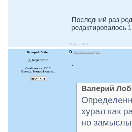
Последний раз ре
редактировалось 1
31 авг, 07 9:05
Валерий Лобко
Встреча с легендой.
.
[
] Модератор
Сообщения: 2515
Откуда: Минск-Вильнюс
Валерий Лобк
Определенна
хурал как р
но замыслы