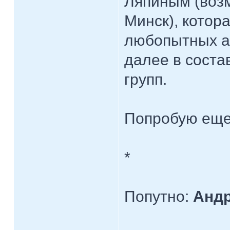
Ляпиным (воз
Минск), котор
любопытных а
далее в соста
групп.
Попробую еще
*
Попутно:
Андр