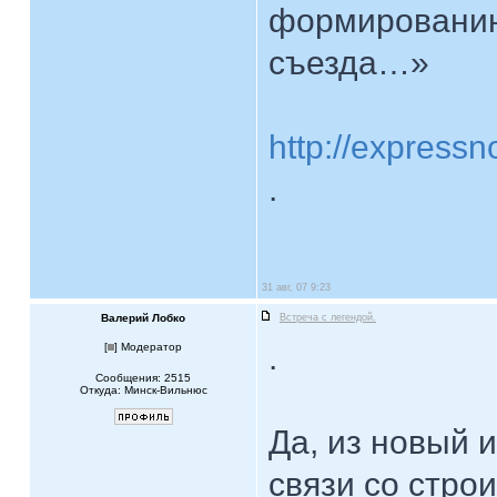
формированию
съезда…»
http://expressn
.
31 авг, 07 9:23
Валерий Лобко
Встреча с легендой.
.
[
] Модератор
Сообщения: 2515
Откуда: Минск-Вильнюс
Да, из новый 
связи со стро