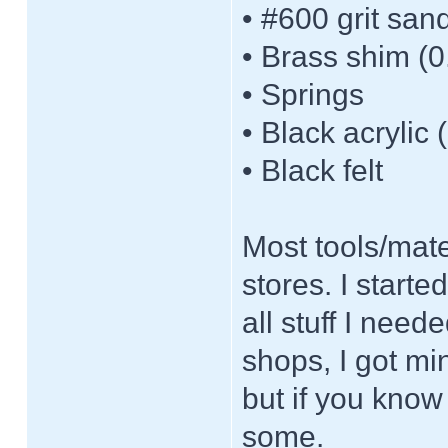
• #600 grit san
• Brass shim (0
• Springs
• Black acrylic 
• Black felt
Most tools/mate
stores. I start
all stuff I nee
shops, I got min
but if you know
some.