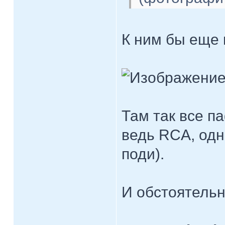
К ним бы еще 
Там так все п
ведь RCA, одн
поди).
И обстоятельн