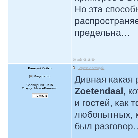
Но эта способ
распространяе
предельна…
20 май, 08 18:59
Валерий Лобко
Встреча с легендой.
Дивная какая 
[
] Модератор
Сообщения: 2515
Zoetendaal
, к
Откуда: Минск-Вильнюс
и гостей, как 
любопытных, к
был разговор