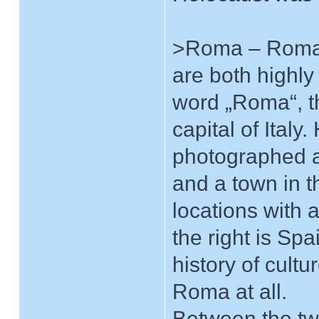
>Roma – Roma< i
are both highl
word „Roma“, th
capital of Ital
photographed ar
and a town in t
locations with 
the right is Spai
history of cultu
Roma at all.
Between the two