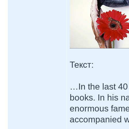
Текст:
…In the last 4
books. In his n
enormous fame 
accompanied wit