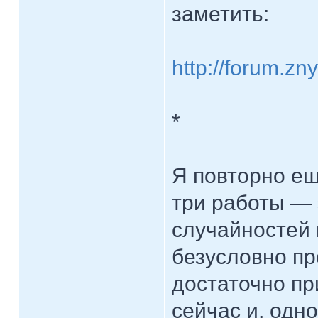
заметить:
http://forum.z
*
Я повторно ещ
три работы — 
случайностей 
безусловно пр
достаточно пр
сейчас и, одн