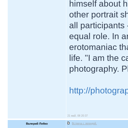
himself about h
other portrait s
all participant
equal role. In 
erotomaniac th
life. "I am the
photography. Ph
http://photogr
21 май, 08 20:37
Валерий Лобко
Встреча с легендой.