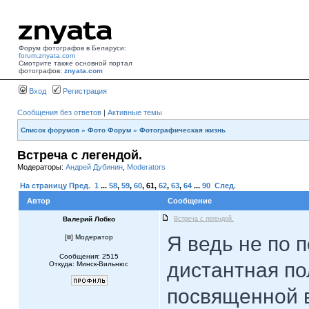
Форум фотографов в Беларуси:
forum.znyata.com
Смотрите также основной портал
фотографов:
znyata.com
Вход
Регистрация
Сообщения без ответов
|
Активные темы
Список форумов
»
Фото Форум
»
Фотографическая жизнь
Встреча с легендой.
Модераторы:
Андрей Дубинин
,
Moderators
На страницу
Пред.
1
...
58
,
59
,
60
,
61
,
62
,
63
,
64
...
90
След.
Автор
Сообщение
Валерий Лобко
Встреча с легендой.
Я ведь не по п
[
] Модератор
Сообщения: 2515
дистантная по
Откуда: Минск-Вильнюс
посвященной в