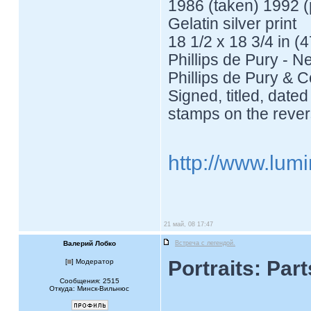
1986 (taken) 1992 (p
Gelatin silver print
18 1/2 x 18 3/4 in (
Phillips de Pury - N
Phillips de Pury & 
Signed, titled, dated
stamps on the rever
http://www.lumi
21 май, 08 17:47
Валерий Лобко
Встреча с легендой.
Portraits: Par
[
] Модератор
Сообщения: 2515
Откуда: Минск-Вильнюс