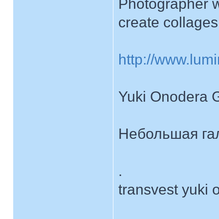
Photographer w
create collage
http://www.lumi
Yuki Onodera G
Небольшая га
.
transvest yuki