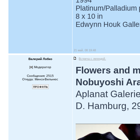
1994
Platinum/Palladium 
8 x 10 in
Edwynn Houk Galle
21 май, 08 19:48
Валерий Лобко
Встреча с легендой.
Flowers and 
[
] Модератор
Сообщения: 2515
Nobuyoshi Ara
Откуда: Минск-Вильнюс
Aplanat Galerie
D. Hamburg, 2