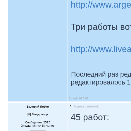
http://www.arg
Три работы во
http://www.liv
Последний раз ре
редактировалось 1
21 май, 08 7:02
Валерий Лобко
Встреча с легендой.
45 работ:
[
] Модератор
Сообщения: 2515
Откуда: Минск-Вильнюс