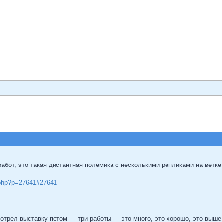
работ, это такая дистантная полемика с несколькими репликами на ветк
c.php?p=27641#27641
отрел выставку потом — три работы — это много, это хорошо, это выше