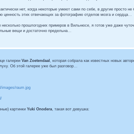
ктически нет, когда некоторые умеют сами по себе, в другие просто не б
ую ценность этих отвечающих за фотографию отделов мозга и сердца…
и несколько прошлогодних примеров в Вильнюсе, я готов уже даже чуточ
ельные вещи и достаточно предельна…
ице галереи
Van Zoetendaal
, которая собрала как известных новых авторо
луху. Об этой галерее уже был разговор…
.nl/images/raum.jpg
l/
яные) картинки
Yuki Onodera
, такая вот девушка: