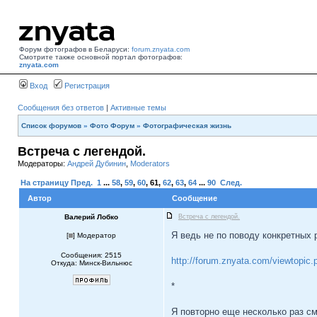
Форум фотографов в Беларуси:
forum.znyata.com
Смотрите также основной портал фотографов:
znyata.com
Вход
Регистрация
Сообщения без ответов
|
Активные темы
Список форумов
»
Фото Форум
»
Фотографическая жизнь
Встреча с легендой.
Модераторы:
Андрей Дубинин
,
Moderators
На страницу
Пред.
1
...
58
,
59
,
60
,
61
,
62
,
63
,
64
...
90
След.
Автор
Сообщение
Валерий Лобко
Встреча с легендой.
Я ведь не по поводу конкретных 
[
] Модератор
Сообщения: 2515
http://forum.znyata.com/viewtopi
Откуда: Минск-Вильнюс
*
Я повторно еще несколько раз см