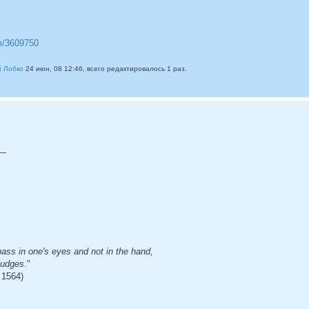
em/3609750
 Лобко
24 июн, 08 12:46, всего редактировалось 1 раз.
 —
ass in one's eyes and not in the hand,
judges
."
 1564)