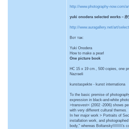
http://www.photography-now.com/ar
yuki onodera selected works－亦
http://www.auragallery.net/art/sele
Вот так:
Yuki Onodera
How to make a pearl
One picture book
HC 15 x 19 cm., 500 copies, one pr
Nazraeli
kunstaspekte - kunst internationa
To the basic premise of photograph
expression in black-and-white photo
>transvest< (2002 -2006) shows pers
with very different cultural themes.
In her major work > Portraits of S
installation work, and photographed
body," whereas Boltansky\\\\\\\\'s 