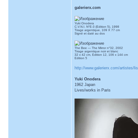
galerierx.com
Yuki Onodera
C.V.N.I. N°E-3 (Edition 5), 1998
Tirage argentique, 109 X 77 cm
Signé et daté au dos
The Bee — The Mirror n°32, 2002
Tirage argentique noir et blanc
32 x 42 cm, Edition 12, 106 x 144 cm
Edition 5
http://www.galerierx.com/artistes/l
Yuki Onodera
1962 Japan
Lives/works in Paris