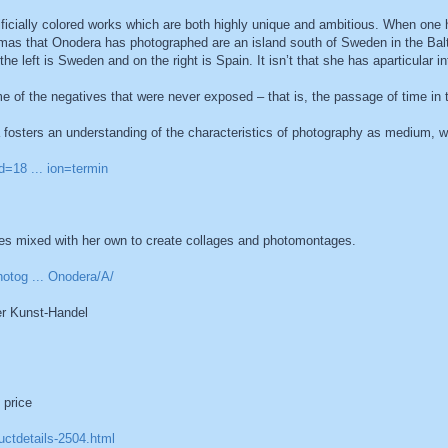
ficially colored works which are both highly unique and ambitious. When one 
omas that Onodera has photographed are an island south of Sweden in the Balt
e left is Sweden and on the right is Spain. It isn’t that she has aparticular in
 of the negatives that were never exposed – that is, the passage of time in th
era fosters an understanding of the characteristics of photography as medium, 
d=18 ... ion=termin
s mixed with her own to create collages and photomontages.
hotog ... Onodera/A/
er Kunst-Handel
 price
uctdetails-2504.html