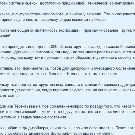
оей системе оценок, достаточно придирчивой, технически ориентирован
аков, о фигуре-столе-натюрморте, о снимке у зеркала. Эта образцовость
нтарной выученности, поскольку рядом имеются примеры.
условная общая симпатичность экспозиции, «программирование» зрителя 
мений.
что просидеть весь день в 020-ой, монтируя выставку, не самое большо
вочно «долизаны» авторами, там ведь не так много работы было, с этим
 «последней минуты» и проявили, таким образом, и уважение к своему 
ыставке, это, понимаете ли, повод для дискуссии и очередного болезнен
мии могли получить много большее. Больная эта тема, впрочем…
ользу технологии, которую мы выстраивали с такими большими надежда
довести до состояния, когда пирожки пекутся, как на конвейере — част
являться…
мира Терентьева на мое сожаление-вопрос по поводу того, что невозмо
й и технологической выучки, а то ведь дети остаются в счастливом нев
ош только в задымленном состоянии…
льно: «Они ведь дизайнеры, они должны сами по себе видеть». Такая вот
ую способность дизайнеров фотографически видеть умиляет.