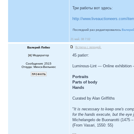
Три работы вот здесь:
http://www.liveauctioneers.com/it
Последний раз редактировалось
Валерий
21 май, 08 7:02
Валерий Лобко
Встреча с легендой.
45 работ:
[
] Модератор
Сообщения: 2515
Luminous-Lint — Online exhibition
Откуда: Минск-Вильнюс
Portraits
Parts of body
Hands
Curated by Alan Griffiths
"
It is necessary to keep one's comp
for the hands execute, but the eye 
Michelangelo de Buonarotti (1475 –
(From Vasari, 1550: 55)