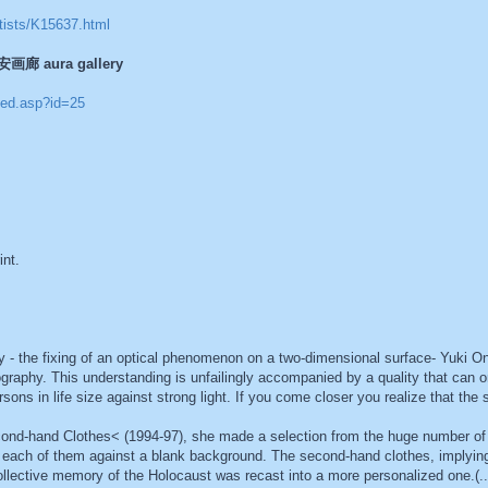
tists/K15637.html
安画廊 aura gallery
cted.asp?id=25
int.
y - the fixing of an optical phenomenon on a two-dimensional surface- Yuki On
graphy. This understanding is unfailingly accompanied by a quality that can on
ons in life size against strong light. If you come closer you realize that the
econd-hand Clothes< (1994-97), she made a selection from the huge number of
 each of them against a blank background. The second-hand clothes, implying 
collective memory of the Holocaust was recast into a more personalized one.(..