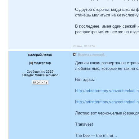
С другой стороны, когда школы фа
станешь молиться на безусловн
В последнее, имея один свежий 
распространяется все же на отд
20 май, 08 18:59
Валерий Лобко
Встреча с легендой.
Дивная какая развертка на стран
[
] Модератор
любопытных, которые не так на с
Сообщения: 2515
Откуда: Минск-Вильнюс
Вот здесь:
http://artistterritory.vanzoetendaal
http://artistterritory.vanzoetendaal.n
Листаю вот черно-белые (серебр
Transvest
The bee — the mirror…