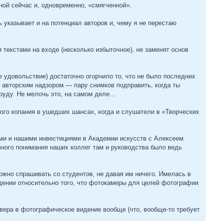
ной сейчас и, одновременно, «смягченной».
 указывает и на потенциал авторов и, чему я не перестаю
текстами на входе (несколько избыточное), не заменят основ
е удовольствие) достаточно огорчило то, что не было последних
 авторским надзором — пару снимков подправить, когда ты
труду. Не мелочь это, на самом деле…
ного копания в ушедших шансах, когда и слушатели в «Творческих
ми и нашими инвестициями в Академии искусств с Алексеем
ичного понимания наших коллег там и руководства было ведь
жно спрашивать со студентов, не давая им ничего. Имелась в
едении относительно того, что фотокамеры для целей фотографии
 вера в фотографическое видение вообще (что, вообще-то требует