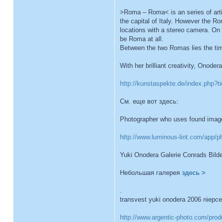
>Roma – Roma< is an series of arti
the capital of Italy. However the R
locations with a stereo camera. On th
be Roma at all.
Between the two Romas lies the time
With her brilliant creativity, Onod
http://kunstaspekte.de/index.php?ti
См. еще вот здесь:
Photographer who uses found image
http://www.luminous-lint.com/app/p
Yuki Onodera Galerie Conrads Bild
Небольшая галерея
здесь >
.
transvest yuki onodera 2006 niepce
http://www.argentic-photo.com/prod