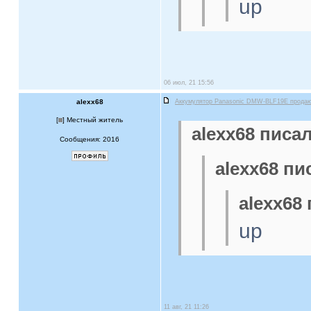
up
06 июл, 21 15:56
alexx68
Аккумулятор Panasonic DMW-BLF19E прода
[
] Местный житель
alexx68 писал
Сообщения: 2016
alexx68 пи
alexx68 
up
11 авг, 21 11:26