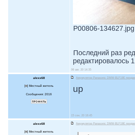
P00806-134627.jpg 
Последний раз ре
редактировалось 1
06 авг, 20 14:35
alexx68
Аккумулятор Panasonic DMW-BLF19E прода
up
[
] Местный житель
Сообщения: 2016
15 сен, 20 16:45
alexx68
Аккумулятор Panasonic DMW-BLF19E прода
[
] Местный житель