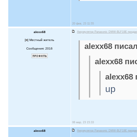
20 фев, 23 11:55
alexx68
Аккумулятор Panasonic DMW-BLF19E прода
[
] Местный житель
alexx68 писал
Сообщения: 2016
alexx68 пи
alexx68 
up
06 мар, 23 15:33
alexx68
Аккумулятор Panasonic DMW-BLF19E прода