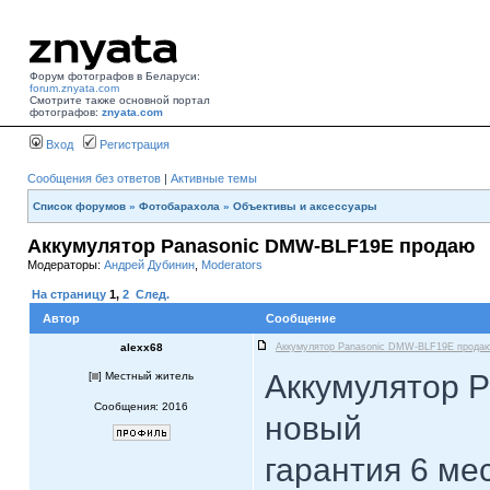
Форум фотографов в Беларуси:
forum.znyata.com
Смотрите также основной портал
фотографов:
znyata.com
Вход
Регистрация
Сообщения без ответов
|
Активные темы
Список форумов
»
Фотобарахола
»
Объективы и аксессуары
Аккумулятор Panasonic DMW-BLF19E продаю
Модераторы:
Андрей Дубинин
,
Moderators
На страницу
1
,
2
След.
Автор
Сообщение
alexx68
Аккумулятор Panasonic DMW-BLF19E прода
Аккумулятор 
[
] Местный житель
Сообщения: 2016
новый
гарантия 6 ме