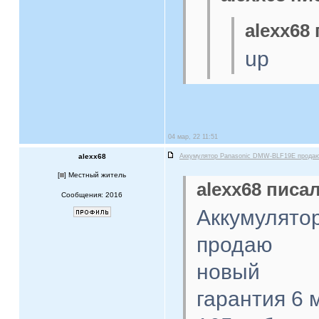
alexx68 
up
04 мар, 22 11:51
alexx68
Аккумулятор Panasonic DMW-BLF19E прода
[
] Местный житель
alexx68 писал
Сообщения: 2016
Аккумулято
продаю
новый
гарантия 6 