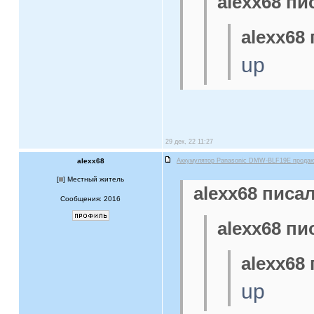
alexx68 пи
alexx68 
up
29 дек, 22 11:27
alexx68
Аккумулятор Panasonic DMW-BLF19E прода
[
] Местный житель
alexx68 писал
Сообщения: 2016
alexx68 пи
alexx68 
up