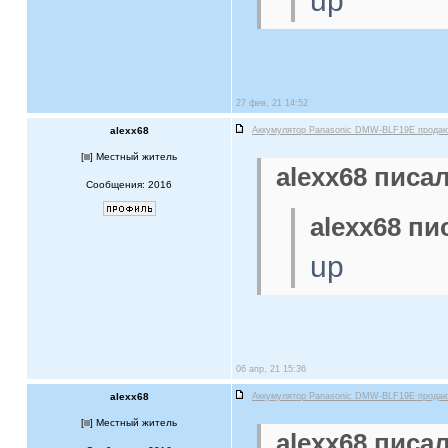
up
27 фев, 21 14:52
alexx68
Аккумулятор Panasonic DMW-BLF19E прода
[
] Местный житель
alexx68 писал
Сообщения: 2016
alexx68 пи
up
06 апр, 21 15:36
alexx68
Аккумулятор Panasonic DMW-BLF19E прода
[
] Местный житель
alexx68 писал