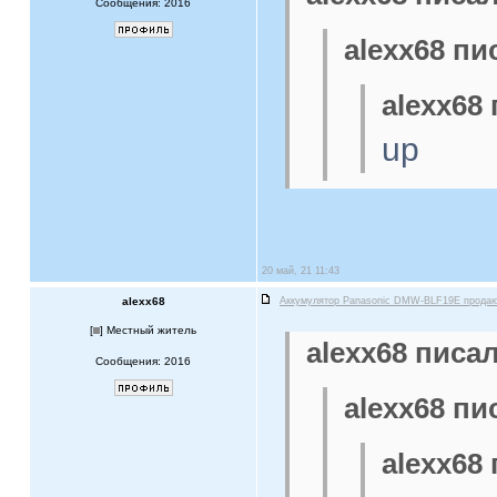
Сообщения: 2016
alexx68 пи
alexx68 
up
20 май, 21 11:43
alexx68
Аккумулятор Panasonic DMW-BLF19E прода
[
] Местный житель
alexx68 писал
Сообщения: 2016
alexx68 пи
alexx68 