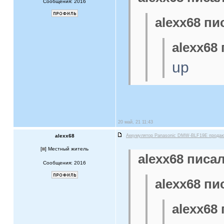
Сообщения: 2016
alexx68 пи
alexx68 
up
20 май, 21 11:43
alexx68
Аккумулятор Panasonic DMW-BLF19E прода
[
] Местный житель
alexx68 писал
Сообщения: 2016
alexx68 пи
alexx68 