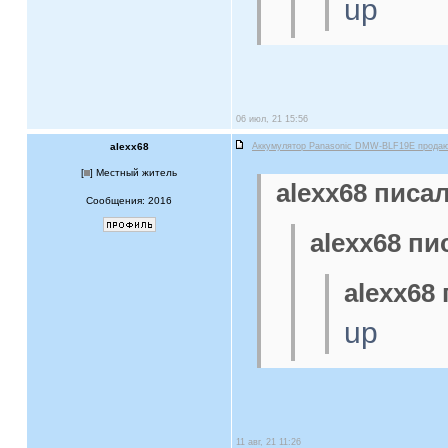
up
06 июл, 21 15:56
alexx68
Аккумулятор Panasonic DMW-BLF19E прода
[
] Местный житель
alexx68 писал
Сообщения: 2016
alexx68 пи
alexx68 
up
11 авг, 21 11:26