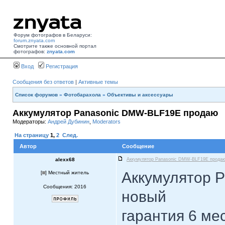
Форум фотографов в Беларуси:
forum.znyata.com
Смотрите также основной портал
фотографов:
znyata.com
Вход
Регистрация
Сообщения без ответов
|
Активные темы
Список форумов
»
Фотобарахола
»
Объективы и аксессуары
Аккумулятор Panasonic DMW-BLF19E продаю
Модераторы:
Андрей Дубинин
,
Moderators
На страницу
1
,
2
След.
Автор
Сообщение
alexx68
Аккумулятор Panasonic DMW-BLF19E прода
Аккумулятор 
[
] Местный житель
Сообщения: 2016
новый
гарантия 6 ме