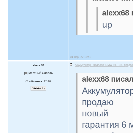
alexx68 
up
04 мар, 22 11:51
alexx68
Аккумулятор Panasonic DMW-BLF19E прода
[
] Местный житель
alexx68 писал
Сообщения: 2016
Аккумулято
продаю
новый
гарантия 6 