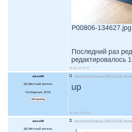
P00806-134627.jpg 
Последний раз ре
редактировалось 1
06 авг, 20 14:35
alexx68
Аккумулятор Panasonic DMW-BLF19E прода
up
[
] Местный житель
Сообщения: 2016
15 сен, 20 16:45
alexx68
Аккумулятор Panasonic DMW-BLF19E прода
[
] Местный житель