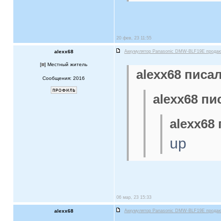
20 фев, 23 11:55
alexx68
Аккумулятор Panasonic DMW-BLF19E прода
[
] Местный житель
alexx68 писал
Сообщения: 2016
alexx68 пи
alexx68 
up
06 мар, 23 15:33
alexx68
Аккумулятор Panasonic DMW-BLF19E прода