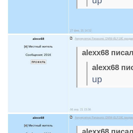
up
27 фев, 21 14:52
alexx68
Аккумулятор Panasonic DMW-BLF19E прода
[
] Местный житель
alexx68 писал
Сообщения: 2016
alexx68 пи
up
06 апр, 21 15:36
alexx68
Аккумулятор Panasonic DMW-BLF19E прода
[
] Местный житель
alexx68 писал