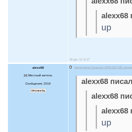
alexx68 пи
alexx68 
up
29 дек, 22 11:27
alexx68
Аккумулятор Panasonic DMW-BLF19E прода
[
] Местный житель
alexx68 писал
Сообщения: 2016
alexx68 пи
alexx68 
up